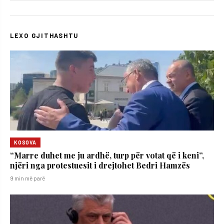
LEXO GJITHASHTU
KOSOVA
“Marre duhet me ju ardhë, turp për votat që i keni”,
njëri nga protestuesit i drejtohet Bedri Hamzës
9 min më parë