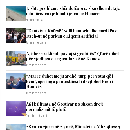
Kishte probleme shëndetësore, zbardhen detaje
mbi turisten që humbi jetën në Himarë
4 min më parë
“Kantata e Kafesë” solli humorin dhe muzikën e
Bach-ut në parkun e Liqenit Artificial
5 min më parë
Një herë si klient, pastaj si grabitës? Çfarë dihet
për vjedhjen e argjendarisë në Kamëz
8 min më parë
“Marre duhet me ju ardhë, turp për votat që i
keni”, njëri nga protestuesit i drejtohet Bedri
Hamzës
9 min më parë
ASH: Situata në Gostivar po shkon drejt
normalizimit të plotë
14 min më parë
28 vatra zjarri në 24 orë, Ministria e Mbrojtjes: 5