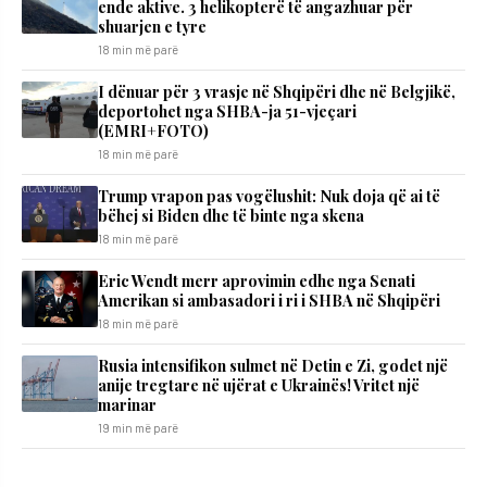
ende aktive. 3 helikopterë të angazhuar për
shuarjen e tyre
18 min më parë
I dënuar për 3 vrasje në Shqipëri dhe në Belgjikë,
deportohet nga SHBA-ja 51-vjeçari
(EMRI+FOTO)
18 min më parë
Trump vrapon pas vogëlushit: Nuk doja që ai të
bëhej si Biden dhe të binte nga skena
18 min më parë
Eric Wendt merr aprovimin edhe nga Senati
Amerikan si ambasadori i ri i SHBA në Shqipëri
18 min më parë
Rusia intensifikon sulmet në Detin e Zi, godet një
anije tregtare në ujërat e Ukrainës! Vritet një
marinar
19 min më parë