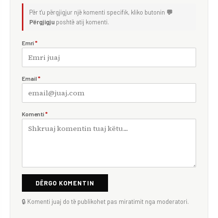
Për t'u përgjigjur një komenti specifik, kliko butonin
💬
Përgjigju
poshtë atij komenti.
Emri
*
Email
*
Komenti
*
DËRGO KOMENTIN
🔒 Komenti juaj do të publikohet pas miratimit nga moderatori.