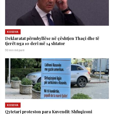
KOSOVA
Deklaratat përmbyllëse në çështjen Thaçi dhe të
tjerët nga 10 deri më 14 shtator
30 min më parë
KOSOVA
​Qytetari proteston para Kuvendit: Shfuqizoni