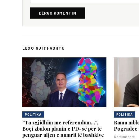
DËRGO KOMENTIN
LEXO GJITHASHTU
POLITIKA
POLITIKA
“Ta zgjidhim me referendum…”,
Rama mble
Boçi zbulon planin e PD-së për të
Pogradec 
penguar uljen e numrit të bashkive
6 orë më parë