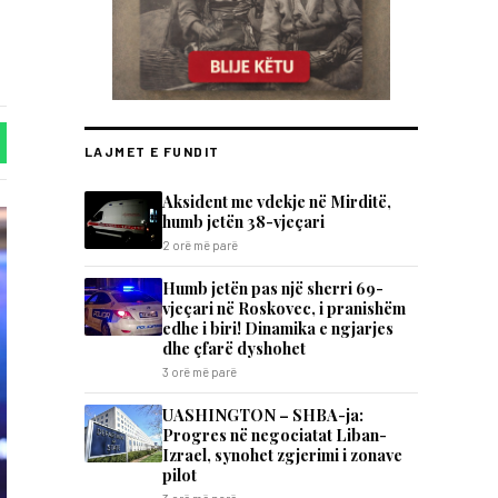
LAJMET E FUNDIT
Aksident me vdekje në Mirditë,
humb jetën 38-vjeçari
2 orë më parë
Humb jetën pas një sherri 69-
vjeçari në Roskovec, i pranishëm
edhe i biri! Dinamika e ngjarjes
dhe çfarë dyshohet
3 orë më parë
UASHINGTON – SHBA-ja:
Progres në negociatat Liban-
Izrael, synohet zgjerimi i zonave
pilot