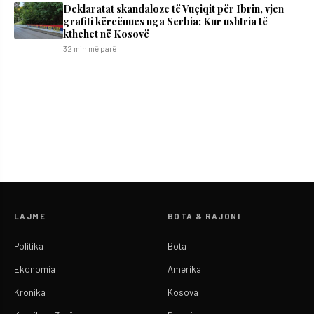
Deklaratat skandaloze të Vuçiqit për Ibrin, vjen
grafiti kërcënues nga Serbia: Kur ushtria të
kthehet në Kosovë
32 min më parë
LAJME
BOTA & RAJONI
Politika
Bota
Ekonomia
Amerika
Kronika
Kosova