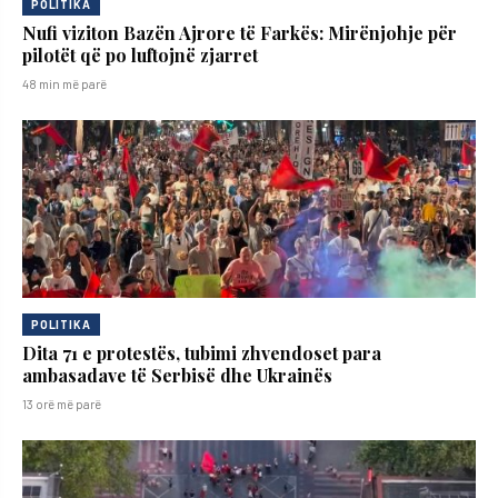
POLITIKA
Nufi viziton Bazën Ajrore të Farkës: Mirënjohje për
pilotët që po luftojnë zjarret
48 min më parë
POLITIKA
Dita 71 e protestës, tubimi zhvendoset para
ambasadave të Serbisë dhe Ukrainës
13 orë më parë