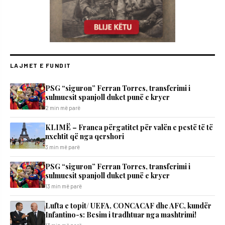
LAJMET E FUNDIT
PSG “siguron” Ferran Torres, transferimi i
sulmuesit spanjoll duket punë e kryer
2 min më parë
KLIMË – Franca përgatitet për valën e pestë të të
nxehtit që nga qershori
3 min më parë
PSG “siguron” Ferran Torres, transferimi i
sulmuesit spanjoll duket punë e kryer
13 min më parë
Lufta e topit/ UEFA, CONCACAF dhe AFC, kundër
Infantino-s: Besim i tradhtuar nga mashtrimi!