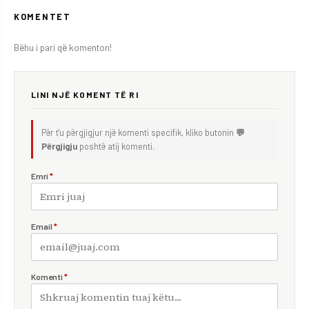
KOMENTET
Bëhu i pari që komenton!
LINI NJË KOMENT TË RI
Për t'u përgjigjur një komenti specifik, kliko butonin
💬
Përgjigju
poshtë atij komenti.
Emri
*
Email
*
Komenti
*