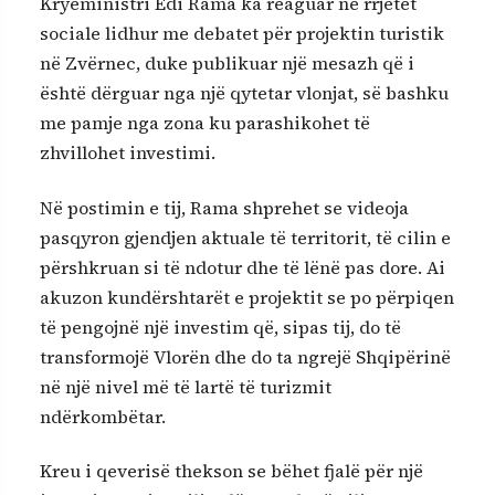
Kryeministri Edi Rama ka reaguar në rrjetet
sociale lidhur me debatet për projektin turistik
në Zvërnec, duke publikuar një mesazh që i
është dërguar nga një qytetar vlonjat, së bashku
me pamje nga zona ku parashikohet të
zhvillohet investimi.
Në postimin e tij, Rama shprehet se videoja
pasqyron gjendjen aktuale të territorit, të cilin e
përshkruan si të ndotur dhe të lënë pas dore. Ai
akuzon kundërshtarët e projektit se po përpiqen
të pengojnë një investim që, sipas tij, do të
transformojë Vlorën dhe do ta ngrejë Shqipërinë
në një nivel më të lartë të turizmit
ndërkombëtar.
Kreu i qeverisë thekson se bëhet fjalë për një