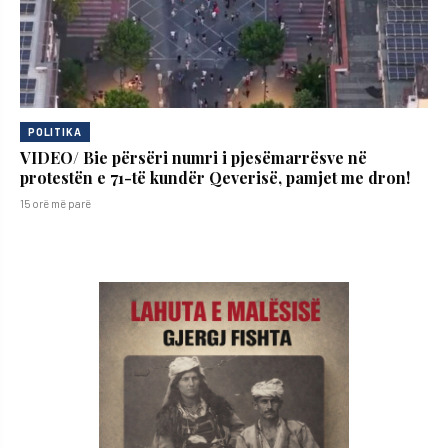
POLITIKA
VIDEO/ Bie përsëri numri i pjesëmarrësve në
protestën e 71-të kundër Qeverisë, pamjet me dron!
15 orë më parë