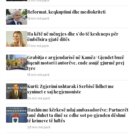
13 min më parë
Reformat, keqkuptimi dhe mediokriteti
16 min më parë
Ha këtë në mëngjes dhe s’do të kesh neps për
ëmbëlsira gjatë ditës
17 min më parë
Grabitja e argjendarisë në Kamëz/ Gjendet buzë
liqenit motori i autorëve, ende asnjë gjurmë prej
tyre
18 min më parë
Kurti: Zgjerimi ushtarak i Serbisë lidhet me
synimet e saj hegjemoniste
24 min më parë
​Haxhiu me kërkesë ndaj ambasadorëve: Partnerët
tanë duhet ta dinë se edhe sot po gjenden dëshmi
të krimeve të luftës
28 min më parë