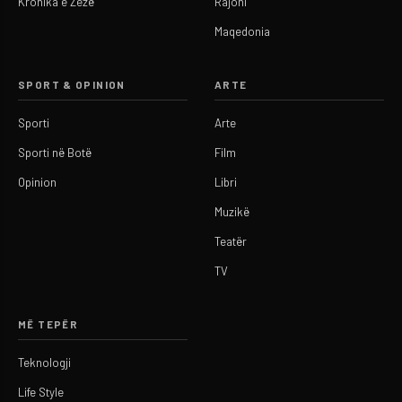
Kronika e Zezë
Rajoni
Maqedonia
SPORT & OPINION
ARTE
Sporti
Arte
Sporti në Botë
Film
Opinion
Libri
Muzikë
Teatër
TV
MË TEPËR
Teknologji
Life Style