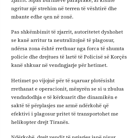
ngritur një strehim në terren të vështirë dhe
mbante edhe qen në zonë.
Pas shkëmbimit të zjarrit, autoritetet dyshohet
se kanë arritur ta neutralizojnë të plagosur,
ndërsa zona është rrethuar nga forca të shumta
policie dhe drejtues të lartë të Policisë së Korçës
kanë shkuar në vendngjarje për hetimet.
Hetimet po vijojnë për të sqaruar plotësisht
rrethanat e operacionit, mënyrën se si u zbulua
vendndodhja e të kërkuarit dhe dinamikën e
saktë të përplasjes me armë ndërkohë që
efektivi i plagosur pritet të transportohet me
helikopter drejt Tiranës.
Ndërkohë, drejt vendit të ngjarjes janë nisur