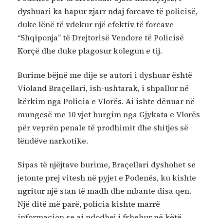
dyshuari ka hapur zjarr ndaj forcave të policisë,
duke lënë të vdekur një efektiv të forcave
“Shqiponja” të Drejtorisë Vendore të Policisë
Korçë dhe duke plagosur kolegun e tij.
Burime bëjnë me dije se autori i dyshuar është
Violand Braçellari, ish-ushtarak, i shpallur në
kërkim nga Policia e Vlorës. Ai ishte dënuar në
mungesë me 10 vjet burgim nga Gjykata e Vlorës
për veprën penale të prodhimit dhe shitjes së
lëndëve narkotike.
Sipas të njëjtave burime, Braçellari dyshohet se
jetonte prej vitesh në pyjet e Podenës, ku kishte
ngritur një stan të madh dhe mbante disa qen.
Një ditë më parë, policia kishte marrë
informacion se ai ndodhej i fshehur në këtë