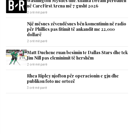
Washington Mystics dhe Atlanta Dream përballen
në CareFirst Arena më 7 gusht 2026
2 orë më parë
Një mësues zëvendësues bën komentimin në radio
për Phillies pas fitimit të ankandit me 22,010
dollarë
2 orë më parë
Matt Duchene ruan besimin te Dallas Stars dhe tek
Jim Nill pas eleminimit të hershëm
2 orë më parë
Rhea Ripley njofton për operacionin e gju dhe
publikon foto me ortozë
3 orë më parë