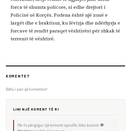
forca të shumta policore, si edhe drejtori i
Policisë së Korçës. Podena është një zonë e
largët dhe e braktisur, ku lëvizja dhe ndërhyrja e
forcave të rendit paraqet vështirësi për shkak të
terrenit të vështirë.
KOMENTET
Bëhu i pari që komenton!
LINI NJË KOMENT TË RI
Për t'u përgjigjur një komenti specifik, kliko butonin
💬