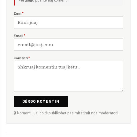
Përgjigju
poshtë atij komenti.
Emri
*
Email
*
Komenti
*
DËRGO KOMENTIN
🔒 Komenti juaj do të publikohet pas miratimit nga moderatori.