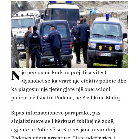
N
jë person në kërkim prej disa vitesh
dyshohet se ka vrarë një efektiv policie dhe
ka plagosur një tjetër gjatë një operacioni
policor në fshatin Podenë, në Bashkinë Maliq.
Sipas informacioneve paraprake, pas
sinjalizimeve se i kërkuari fshihej në zonë,
agjentë të Policisë së Korçës janë nisur drejt
Podenës për ta arrestuar. Gjatë ndërhyrjes, i