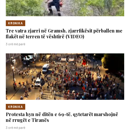
KRONIKA
Tre vatra zjarri në Gramsh, zjarrfikësit përballen me
flakët në terren të vështirë (VIDEO)
3 orë më parë
KRONIKA
Protesta hyn në ditën e 69-të, qytetarët marshojnë
në rrugët e Tiranës
3 orë më parë