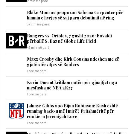
2 min më parë
Blake Monroe propozon Sabrina Carpenter për
himnin e hyrjes së saj para debutimit në ring
37 min më parë
Rangers vs. Orioles, 7 gusht 2026: Eovaldi
përballë S. Baz në Globe Life Field
43 min më parë
Maxx Crosby dhe Kirk Cousins ndeshen me zë
gjatë stërvitjes së Raiders
1 orë më parë
Kevin Durant kritikon notën për gjuajtjet nga
mesfusha në NBA 2K27
1 orë më parë
Jahmyr Gibbs apo Bijan Robinson: Kush është
running back-u më i mirë? Pritshmëritë për
rookie-n Jeremiyah Love
1 orë më parë