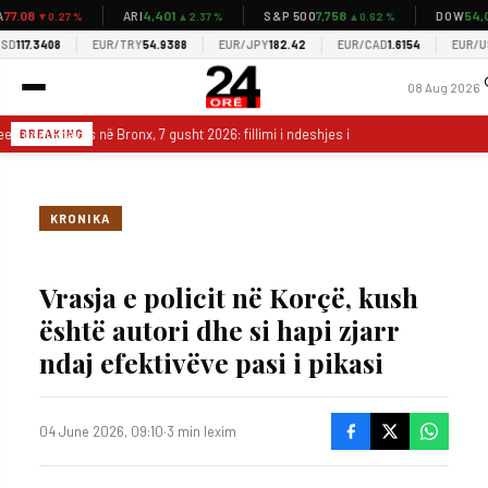
7.08
4,401
7,758
54,03
ARI
S&P 500
DOW
▼0.27 %
▲2.37 %
▲0.62 %
117.3408
EUR/TRY
54.9388
EUR/JPY
182.42
EUR/CAD
1.6154
EUR/USD
08 Aug 2026
es ndaj Braves në Bronx, 7 gusht 2026: fillimi i ndeshjes i shtyrë nga shirat
BREAKING
KRONIKA
Vrasja e policit në Korçë, kush
është autori dhe si hapi zjarr
ndaj efektivëve pasi i pikasi
04 June 2026, 09:10
·
3 min lexim