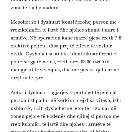
zonë të thellë malore.
Mësohet se i dyshuari konsiderohej person me
rrezikshmëri të lartë dhe njohës shumë i mirë i
armëve. Në operacion kanë marrë pjesë rreth 7-8
efektivë policie, disa prej të cilëve të veshur
civilë. Dyshohet se ai i ka identifikuar forcat e
policisë gjatë natës, rreth orës 03:00-04:00 të
mëngjesit të së enjtes, dhe më pas ka qëlluar në
drejtim të tyre.
Autor i dyshuar i ngjarjes raportohet të jetë një
person i shpallur në kërkim prej disa vitesh, ish-
ushtarak, i cili dyshohet se jetonte i izoluar në
zonën pyjore të Podenës dhe njihej si person me
rrezikshmëri të lartë dhe njohës i armëve të
zjarrit. Sipas burimeve paraprake, ai kishte