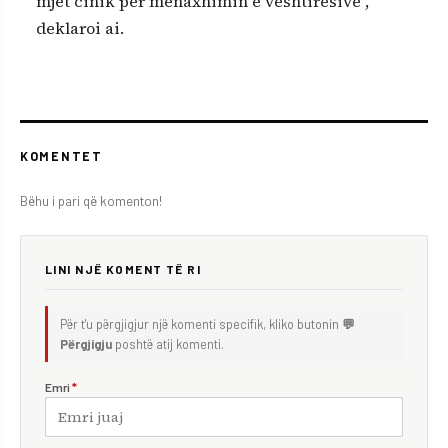
mjet cinik për menaxhimin e vështirësive”,
deklaroi ai.
KOMENTET
Bëhu i pari që komenton!
LINI NJË KOMENT TË RI
Për t'u përgjigjur një komenti specifik, kliko butonin
💬
Përgjigju
poshtë atij komenti.
Emri
*