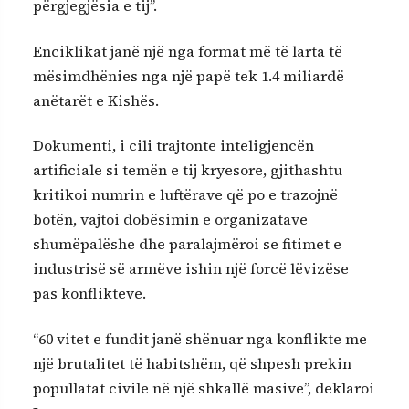
përgjegjësia e tij”.
Enciklikat janë një nga format më të larta të
mësimdhënies nga një papë tek 1.4 miliardë
anëtarët e Kishës.
Dokumenti, i cili trajtonte inteligjencën
artificiale si temën e tij kryesore, gjithashtu
kritikoi numrin e luftërave që po e trazojnë
botën, vajtoi dobësimin e organizatave
shumëpalëshe dhe paralajmëroi se fitimet e
industrisë së armëve ishin një forcë lëvizëse
pas konflikteve.
“60 vitet e fundit janë shënuar nga konflikte me
një brutalitet të habitshëm, që shpesh prekin
popullatat civile në një shkallë masive”, deklaroi