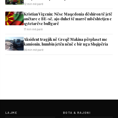
12 min më parë
Kristian Vigenin: Nëse Maqedonia dëshiron të jetë
anëtare e BE-së, ajo duhet të marrë mbështetjen e
qytetarëve bullgarë
17 min më parë
Aksident tragjik në Greqi! Makina përplaset me
kamionin, humbin jetën nënë e bir nga Shqipëria
36 min më parë
LAJME
BOTA & RAJONI