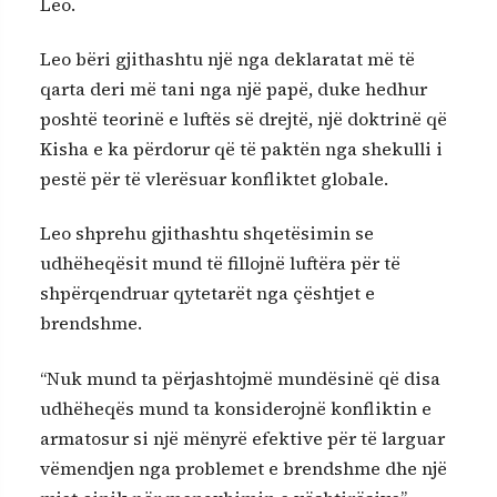
Leo.
Leo bëri gjithashtu një nga deklaratat më të
qarta deri më tani nga një papë, duke hedhur
poshtë teorinë e luftës së drejtë, një doktrinë që
Kisha e ka përdorur që të paktën nga shekulli i
pestë për të vlerësuar konfliktet globale.
Leo shprehu gjithashtu shqetësimin se
udhëheqësit mund të fillojnë luftëra për të
shpërqendruar qytetarët nga çështjet e
brendshme.
“Nuk mund ta përjashtojmë mundësinë që disa
udhëheqës mund ta konsiderojnë konfliktin e
armatosur si një mënyrë efektive për të larguar
vëmendjen nga problemet e brendshme dhe një