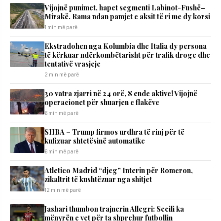
Vijojnë punimet, hapet segmenti Labinot-Fushë–
Mirakë. Rama ndan pamjet e aksit të ri me dy korsi
1 min më parë
Ekstradohen nga Kolumbia dhe Italia dy persona
të kërkuar ndërkombëtarisht për trafik droge dhe
tentativë vrasjeje
2 min më parë
30 vatra zjarri në 24 orë, 8 ende aktive! Vijojnë
operacionet për shuarjen e flakëve
6 min më parë
SHBA – Trump firmos urdhra të rinj për të
kufizuar shtetësinë automatike
6 min më parë
Atletico Madrid “djeg” Interin për Romeron,
zikaltrit të kushtëzuar nga shitjet
12 min më parë
Jashari thumbon trajnerin Allegri: Secili ka
mënyrën e vet për ta shprehur futbollin