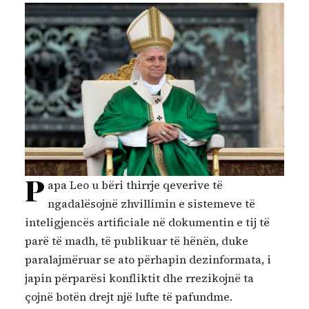
P
apa Leo u bëri thirrje qeverive të
ngadalësojnë zhvillimin e sistemeve të
inteligjencës artificiale në dokumentin e tij të
parë të madh, të publikuar të hënën, duke
paralajmëruar se ato përhapin dezinformata, i
japin përparësi konfliktit dhe rrezikojnë ta
çojnë botën drejt një lufte të pafundme.