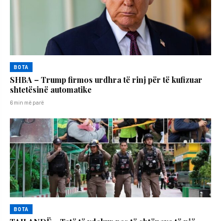
BOTA
SHBA – Trump firmos urdhra të rinj për të kufizuar
shtetësinë automatike
6 min më parë
BOTA