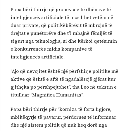
Papa bëri thirrje që pronësia e të dhënave të
inteligjencës artificiale të mos lihet vetëm në
duar private, që politikëbërësit të mbrojnë të
drejtat e punëtorëve dhe t’i mbajnë fëmijët të
sigurt nga teknologjia, si dhe kërkoi qetësimin
e konkurrencës midis kompanive të
inteligjencës artificiale.
“Ajo që nevojitet është një përfshirje politike më
aktive që është e aftë të ngadalësojë gjërat kur
gjithçka po përshpejtohet”, tha Leo në tekstin e
titulluar “Magnifica Humanitas”.
Papa bëri thirrje për “korniza të forta ligjore,
mbikëqyrje të pavarur, përdorues të informuar
dhe një sistem politik që nuk heq dorë nga