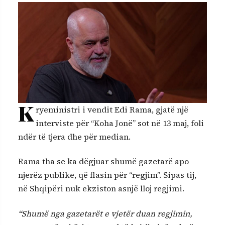
K
ryeministri i vendit Edi Rama, gjatë një
interviste për “Koha Jonë” sot në 13 maj, foli
ndër të tjera dhe për median.
Rama tha se ka dëgjuar shumë gazetarë apo
njerëz publike, që flasin për “regjim”. Sipas tij,
në Shqipëri nuk ekziston asnjë lloj regjimi.
“
Shumë nga gazetarët e vjetër duan regjimin,