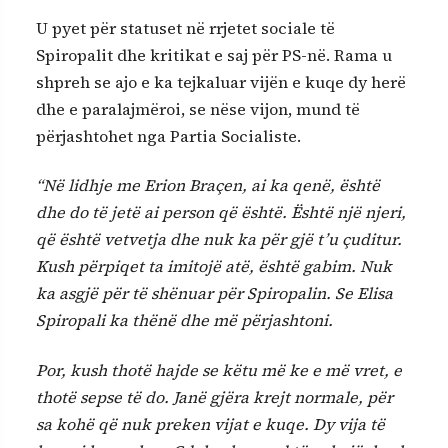
U pyet për statuset në rrjetet sociale të
Spiropalit dhe kritikat e saj për PS-në. Rama u
shpreh se ajo e ka tejkaluar vijën e kuqe dy herë
dhe e paralajmëroi, se nëse vijon, mund të
përjashtohet nga Partia Socialiste.
“Në lidhje me Erion Braçen, ai ka qenë, është
dhe do të jetë ai person që është. Është një njeri,
që është vetvetja dhe nuk ka për gjë t’u çuditur.
Kush përpiqet ta imitojë atë, është gabim. Nuk
ka asgjë për të shënuar për Spiropalin. Se Elisa
Spiropali ka thënë dhe më përjashtoni.
Por, kush thotë hajde se këtu më ke e më vret, e
thotë sepse të do. Janë gjëra krejt normale, për
sa kohë që nuk preken vijat e kuqe. Dy vija të