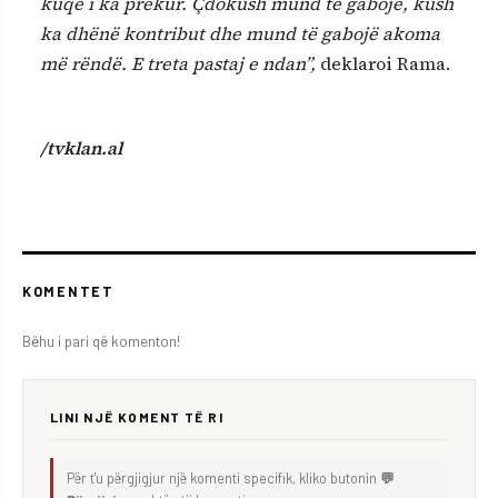
kuqe i ka prekur. Çdokush mund të gabojë, kush
ka dhënë kontribut dhe mund të gabojë akoma
më rëndë. E treta pastaj e ndan”,
deklaroi Rama.
/tvklan.al
KOMENTET
Bëhu i pari që komenton!
LINI NJË KOMENT TË RI
Për t'u përgjigjur një komenti specifik, kliko butonin
💬