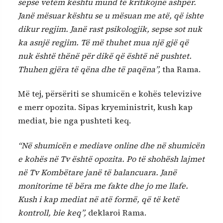
sepse vetëm kështu mund të kritikojnë ashpër.
Janë mësuar kështu se u mësuan me atë, që ishte
dikur regjim. Janë rast psikologjik, sepse sot nuk
ka asnjë regjim. Të më thuhet mua një gjë që
nuk është thënë për dikë që është në pushtet.
Thuhen gjëra të qëna dhe të paqëna”,
tha Rama.
Më tej, përsëriti se shumicën e kohës televizive
e merr opozita. Sipas kryeministrit, kush kap
mediat, bie nga pushteti keq.
“Në shumicën e mediave online dhe në shumicën
e kohës në Tv është opozita. Po të shohësh lajmet
në Tv Kombëtare janë të balancuara. Janë
monitorime të bëra me fakte dhe jo me llafe.
Kush i kap mediat në atë formë, që të ketë
kontroll, bie keq”,
deklaroi Rama.