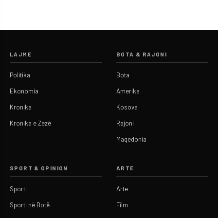
LAJME
BOTA & RAJONI
Politika
Bota
Ekonomia
Amerika
Kronika
Kosova
Kronika e Zezë
Rajoni
Maqedonia
SPORT & OPINION
ARTE
Sporti
Arte
Sporti në Botë
Film