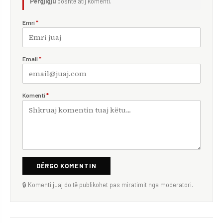
Përgjigju
poshtë atij komenti.
Emri
*
Email
*
Komenti
*
DËRGO KOMENTIN
🔒 Komenti juaj do të publikohet pas miratimit nga moderatori.