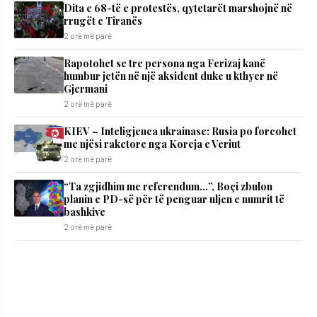
Dita e 68-të e protestës, qytetarët marshojnë në
rrugët e Tiranës
2 orë më parë
Rapotohet se tre persona nga Ferizaj kanë
humbur jetën në një aksident duke u kthyer në
Gjermani
2 orë më parë
KIEV – Inteligjenca ukrainase: Rusia po forcohet
me njësi raketore nga Koreja e Veriut
2 orë më parë
“Ta zgjidhim me referendum…”, Boçi zbulon
planin e PD-së për të penguar uljen e numrit të
bashkive
2 orë më parë