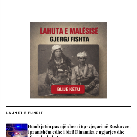
LAJMET E FUNDIT
Humb jetën pas një sherri 69-vjeçari në Roskovec,
i pranishëm edhe i biri! Dinamika e ngjarjes dhe