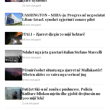
çfarë dyshohet
22 min më parë
UASHINGTON – SHBA-ja: Progres në negociatat
Liban-Izrael, synohet zgjerimi i zonave pilot
48 min më parë
ITALI – Zjarret djegin 70 mijë hektarë
48 min më parë
Ndahet nga jeta gazetari italian Stefano Marcelli
50 min më parë
Përmirësohet situata nga zjarret në Mallakastër!
Mbeten aktive 10 vatra nga veriu në jug
51 min më parë
Futi Jet Ski-n në zonën e pushuesve, Policia
Kufitare bllokon mjetin dhe gjobit drejtuesin me
300 mijë lekë
2 orë më parë