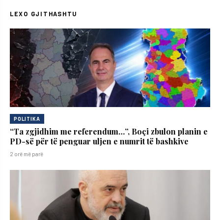
LEXO GJITHASHTU
POLITIKA
“Ta zgjidhim me referendum…”, Boçi zbulon planin e
PD-së për të penguar uljen e numrit të bashkive
2 orë më parë