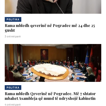
POLITIKA
Rama mbledh qeverinë në Pogradec më 24 dhe 25
gusht
3 orë më parë
POLITIKA
Rama mbledh Qeverinë në Pogradec. Më 7 shtator
mbahet Asambleja që mund të ndryshojë kabinetin
4 orë më parë