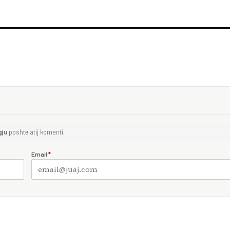
gju
poshtë atij komenti.
Email
*