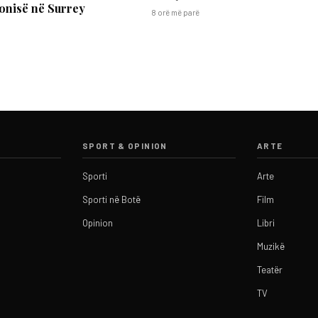
onisë në Surrey
8 orë më parë
SPORT & OPINION
ARTE
Sporti
Arte
Sporti në Botë
Film
Opinion
Libri
Muzikë
Teatër
TV