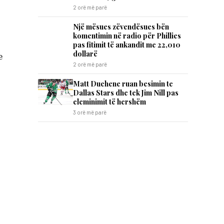
2 orë më parë
Një mësues zëvendësues bën
komentimin në radio për Phillies
pas fitimit të ankandit me 22,010
dollarë
e
2 orë më parë
Matt Duchene ruan besimin te
Dallas Stars dhe tek Jim Nill pas
eleminimit të hershëm
3 orë më parë