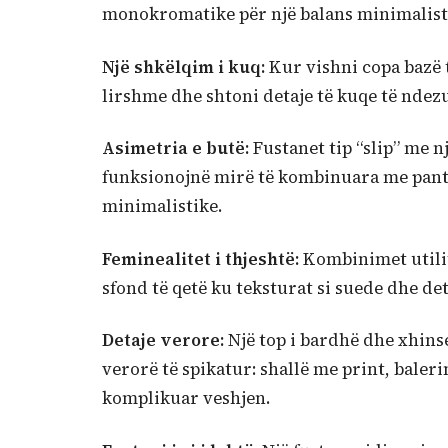
monokromatike për një balans minimalist
Një shkëlqim i kuq:
Kur vishni copa bazë t
lirshme dhe shtoni detaje të kuqe të ndezu
Asimetria e butë:
Fustanet tip “slip” me n
funksionojnë mirë të kombinuara me pantal
minimalistike.
Feminealitet i thjeshtë:
Kombinimet utilita
sfond të qetë ku teksturat si suede dhe det
Detaje verore:
Një top i bardhë dhe xhins
verorë të spikatur: shallë me print, baler
komplikuar veshjen.