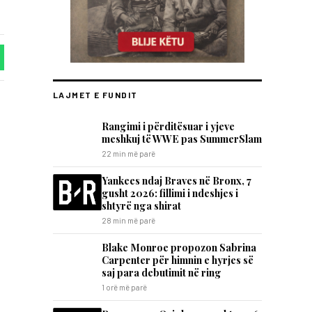
LAJMET E FUNDIT
Rangimi i përditësuar i yjeve
meshkuj të WWE pas SummerSlam
22 min më parë
Yankees ndaj Braves në Bronx, 7
gusht 2026: fillimi i ndeshjes i
shtyrë nga shirat
28 min më parë
Blake Monroe propozon Sabrina
Carpenter për himnin e hyrjes së
saj para debutimit në ring
1 orë më parë