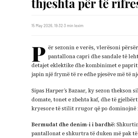
thjeshta për të rifr
15 May 2026, 19:32
·
3 min lexim
P
ër sezonin e verës, vlerësoni përsër
pantallona capri dhe sandale të leht
detajet eklektike dhe kombinimet e paprit
japin një frymë të re edhe pjesëve më të n
Sipas Harper’s Bazaar, ky sezon thekson si
domate, tonet e zbehta kaf, dhe të gjelbërt
kryesore të stilit rrugor që po dominojn
Bermudat dhe denim-i i bardhë:
Shkurtim
pantallonat e shkurtra të duken më pak të 