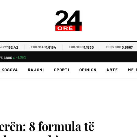
182.42
1.6154
1.1530
0.8567
Y
EUR/CAD
EUR/USD
EUR/GBP
73.6800
▲ +1.39%
KOSOVA
RAJONI
SPORTI
OPINION
ARTE
ME 
verën: 8 formula të