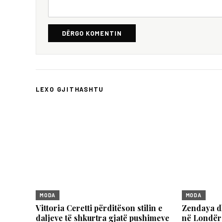
DËRGO KOMENTIN
LEXO GJITHASHTU
MODA
MODA
Vittoria Ceretti përditëson stilin e
Zendaya d
daljeve të shkurtra gjatë pushimeve
në Londër