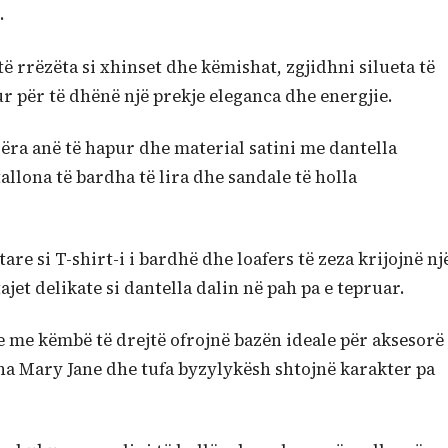
.
ë rrëzëta si xhinset dhe këmishat, zgjidhni silueta të
r për të dhënë një prekje eleganca dhe energjie.
jëra anë të hapur dhe material satini me dantella
lona të bardha të lira dhe sandale të holla
re si T-shirt-i i bardhë dhe loafers të zeza krijojnë nj
ajet delikate si dantella dalin në pah pa e tepruar.
e me këmbë të drejtë ofrojnë bazën ideale për aksesorë
ina Mary Jane dhe tufa byzylykësh shtojnë karakter pa