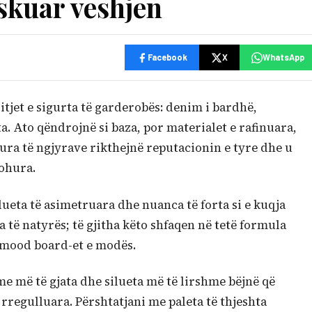
eskuar veshjen
Facebook
X
WhatsApp
itjet e sigurta të garderobës: denim i bardhë,
a. Ato qëndrojnë si baza, por materialet e rafinuara,
ura të ngjyrave rikthejnë reputacionin e tyre dhe u
johura.
lueta të asimetruara dhe nuanca të forta si e kuqja
a të natyrës; të gjitha këto shfaqen në tetë formula
ë mood board-et e modës.
e më të gjata dhe silueta më të lirshme bëjnë që
rregulluara. Përshtatjani me paleta të thjeshta