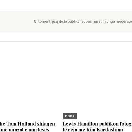
🔒 Komenti juaj do të publikohet pas miratimit nga moderator
MODA
he Tom Holland shfaqen
Lewis Hamilton publikon fotog
 me unazat e martesës
të reja me Kim Kardashian