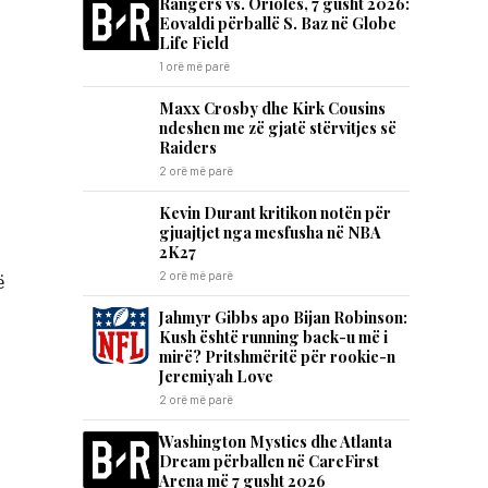
Rangers vs. Orioles, 7 gusht 2026:
Eovaldi përballë S. Baz në Globe
Life Field
1 orë më parë
Maxx Crosby dhe Kirk Cousins
ndeshen me zë gjatë stërvitjes së
Raiders
2 orë më parë
Kevin Durant kritikon notën për
gjuajtjet nga mesfusha në NBA
2K27
2 orë më parë
ë
Jahmyr Gibbs apo Bijan Robinson:
Kush është running back-u më i
mirë? Pritshmëritë për rookie-n
Jeremiyah Love
2 orë më parë
Washington Mystics dhe Atlanta
Dream përballen në CareFirst
Arena më 7 gusht 2026