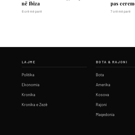
në Ibiza
pas cerem
6 orë më parë
7 orë më parë
LAJME
BOTA & RAJONI
Politika
Bota
Ekonomia
Amerika
Kronika
Kosova
Kronika e Zezë
Rajoni
Maqedonia