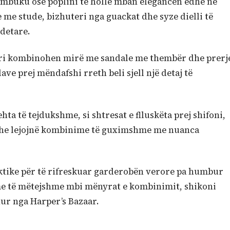
ambuku ose poplini të hollë mban elegancën edhe në
 me stude, bizhuteri nga guackat dhe syze dielli të
detare.
ri kombinohen mirë me sandale me thembër dhe prerj
lave prej mëndafshi rreth beli sjell një detaj të
hta të tejdukshme, si shtresat e flluskëta prej shifoni,
 dhe lejojnë kombinime të guximshme me nuanca
ktike për të rifreskuar garderobën verore pa humbur
ime të mëtejshme mbi mënyrat e kombinimit, shikoni
r nga Harper’s Bazaar.