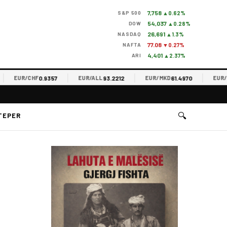
7,758
S&P 500
▲0.62%
54,037
DOW
▲0.28%
26,691
NASDAQ
▲1.3%
77.08
NAFTA
▼0.27%
4,401
ARI
▲2.37%
0.9357
93.2212
61.4970
EUR/CHF
EUR/ALL
EUR/MKD
EUR/RS
🔍
TEPER