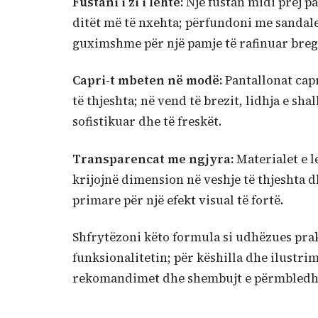
Fustani i zi i lehtë:
Një fustan midi prej p
ditët më të nxehta; përfundoni me sandale
guximshme për një pamje të rafinuar breg
Capri-t mbeten në modë:
Pantallonat cap
të thjeshta; në vend të brezit, lidhja e shal
sofistikuar dhe të freskët.
Transparencat me ngjyra:
Materialet e le
krijojnë dimension në veshje të thjeshta
primare për një efekt visual të fortë.
Shfrytëzoni këto formula si udhëzues pra
funksionalitetin; për këshilla dhe ilustr
rekomandimet dhe shembujt e përmbledhu