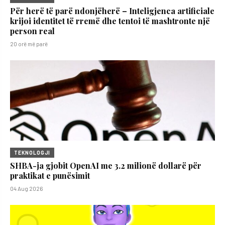
Për herë të parë ndonjëherë – Inteligjenca artificiale
krijoi identitet të rremë dhe tentoi të mashtronte një
person real
20 orë më parë
TEKNOLOGJI
SHBA-ja gjobit OpenAI me 3.2 milionë dollarë për
praktikat e punësimit
04 Aug 2026