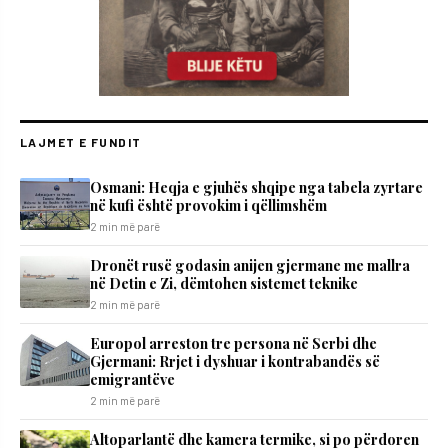
LAJMET E FUNDIT
Osmani: Heqja e gjuhës shqipe nga tabela zyrtare
në kufi është provokim i qëllimshëm
2 min më parë
Dronët rusë godasin anijen gjermane me mallra
në Detin e Zi, dëmtohen sistemet teknike
2 min më parë
Europol arreston tre persona në Serbi dhe
Gjermani: Rrjet i dyshuar i kontrabandës së
emigrantëve
2 min më parë
Altoparlantë dhe kamera termike, si po përdoren