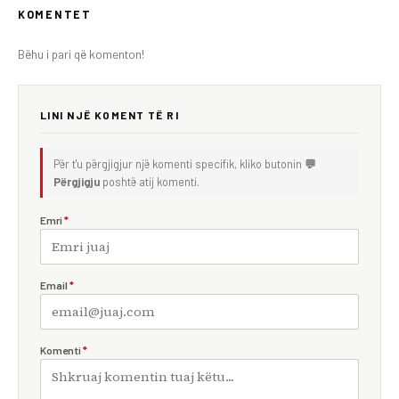
KOMENTET
Bëhu i pari që komenton!
LINI NJË KOMENT TË RI
Për t'u përgjigjur një komenti specifik, kliko butonin
💬
Përgjigju
poshtë atij komenti.
Emri
*
Email
*
Komenti
*