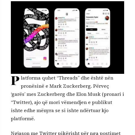
P
latforma quhet “Threads” dhe është nën
pronësinë e Mark Zuckerberg. Përveç
‘garës’ mes Zuckerberg dhe Elon Musk (pronari i
“Twitter), ajo që mori vëmendjen e publikut
ishte edhe mënyra se si ishte ndërtuar kjo
platformë.
Ngjason me Twitter pikërisht për nga postimet