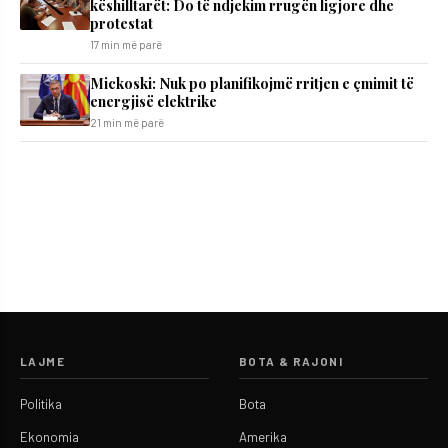
këshilltarët: Do të ndjekim rrugën ligjore dhe
protestat
17 min më parë
Mickoski: Nuk po planifikojmë rritjen e çmimit të
energjisë elektrike
21 min më parë
LAJME
BOTA & RAJONI
Politika
Bota
Ekonomia
Amerika