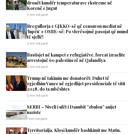
dronët kundër temperaturave ekstreme në
Korenë e Jugut
2 min më parë
Rregullorja e GJKKO-së që censuron mediat në
‘lupën’ e OSBE-së: Po vlerësojmë pasojat që mund
të sjellë!
2 min më parë
Bastisjet në kampet e refugjatëve, forcat izraelite
arrestojnë 60 palestinezë në Qalandiya
2 min më parë
Trump në takimin me donatorët: Duhet të
zgjedhim Vance në zgjedhjet presidenciale të vitit
2028, do ta mbështes
2 min më parë
SERBI – Niveli i ulët i Danubit ”zbulon” anijet
naziste
7 min më parë
Territorialja, Klosi kundër bashkimit me Matin,