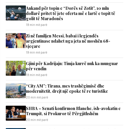
Ankand për topin e “Dorës së Zotit”, 10 mln
dollarë pritet të jete oferta më e lartë e topit të
golit të Maradonës
19 min më parë
Zi në familjen Messi, babai i legjendës
argjentinase ndahet nga jeta në moshën 68-
vjeçare
19 min më parë
​Gjini për Kadrijajn: Timja kurrë nuk ka munguar
për vendin
19 min më parë
“City AM”: Tirana, mes trashëgimisë dhe
modernitetit, drejt një epoke të re turistike
20 min më parë
SHBA – Senati konfirmon Blanche, ish-avokatin e
Trumpit, si Prokuror të Përgjithshëm
20 min më parë