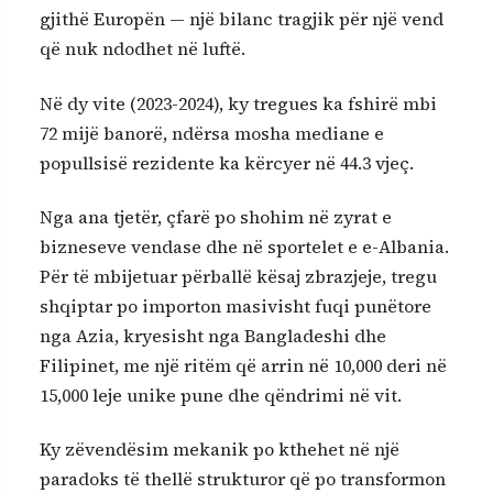
gjithë Europën — një bilanc tragjik për një vend
që nuk ndodhet në luftë.
Në dy vite (2023-2024), ky tregues ka fshirë mbi
72 mijë banorë, ndërsa mosha mediane e
popullsisë rezidente ka kërcyer në 44.3 vjeç.
Nga ana tjetër, çfarë po shohim në zyrat e
bizneseve vendase dhe në sportelet e e-Albania.
Për të mbijetuar përballë kësaj zbrazjeje, tregu
shqiptar po importon masivisht fuqi punëtore
nga Azia, kryesisht nga Bangladeshi dhe
Filipinet, me një ritëm që arrin në 10,000 deri në
15,000 leje unike pune dhe qëndrimi në vit.
​Ky zëvendësim mekanik po kthehet në një
paradoks të thellë strukturor që po transformon