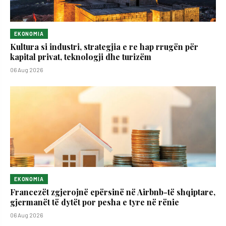
EKONOMIA
Kultura si industri, strategjia e re hap rrugën për
kapital privat, teknologji dhe turizëm
06 Aug 2026
EKONOMIA
Francezët zgjerojnë epërsinë në Airbnb-të shqiptare,
gjermanët të dytët por pesha e tyre në rënie
06 Aug 2026