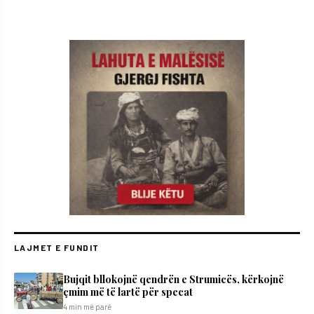
LAJMET E FUNDIT
Bujqit bllokojnë qendrën e Strumicës, kërkojnë
çmim më të lartë për specat
4 min më parë