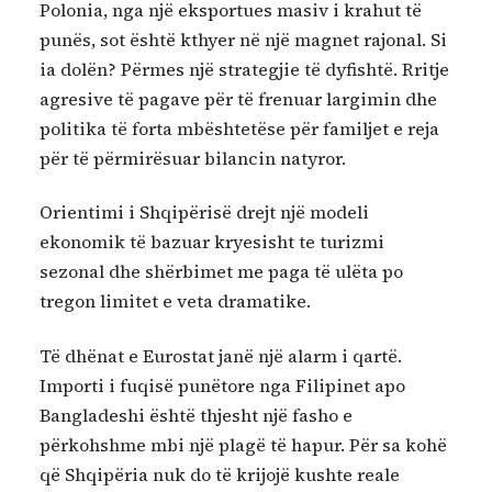
Polonia, nga një eksportues masiv i krahut të
punës, sot është kthyer në një magnet rajonal. Si
ia dolën? Përmes një strategjie të dyfishtë. Rritje
agresive të pagave për të frenuar largimin dhe
politika të forta mbështetëse për familjet e reja
për të përmirësuar bilancin natyror.
​Orientimi i Shqipërisë drejt një modeli
ekonomik të bazuar kryesisht te turizmi
sezonal dhe shërbimet me paga të ulëta po
tregon limitet e veta dramatike.
Të dhënat e Eurostat janë një alarm i qartë.
Importi i fuqisë punëtore nga Filipinet apo
Bangladeshi është thjesht një fasho e
përkohshme mbi një plagë të hapur. Për sa kohë
që Shqipëria nuk do të krijojë kushte reale