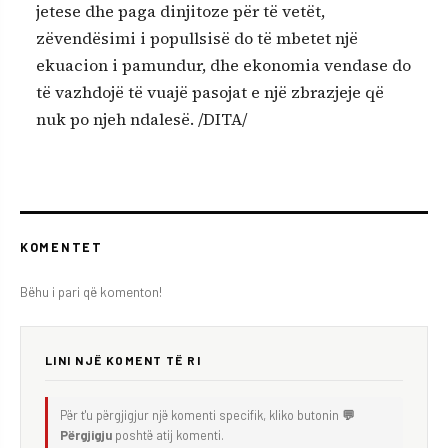
jetese dhe paga dinjitoze për të vetët,
zëvendësimi i popullsisë do të mbetet një
ekuacion i pamundur, dhe ekonomia vendase do
të vazhdojë të vuajë pasojat e një zbrazjeje që
nuk po njeh ndalesë. /DITA/
KOMENTET
Bëhu i pari që komenton!
LINI NJË KOMENT TË RI
Për t'u përgjigjur një komenti specifik, kliko butonin
💬
Përgjigju
poshtë atij komenti.