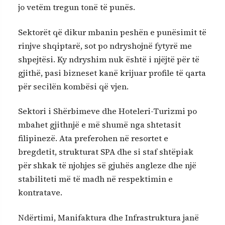
jo vetëm tregun tonë të punës.
​Sektorët që dikur mbanin peshën e punësimit të
rinjve shqiptarë, sot po ndryshojnë fytyrë me
shpejtësi. Ky ndryshim nuk është i njëjtë për të
gjithë, pasi bizneset kanë krijuar profile të qarta
për secilën kombësi që vjen.
Sektori i Shërbimeve dhe Hoteleri-Turizmi po
mbahet gjithnjë e më shumë nga shtetasit
filipinezë. Ata preferohen në resortet e
bregdetit, strukturat SPA dhe si staf shtëpiak
për shkak të njohjes së gjuhës angleze dhe një
stabiliteti më të madh në respektimin e
kontratave.
Ndërtimi, Manifaktura dhe Infrastruktura janë