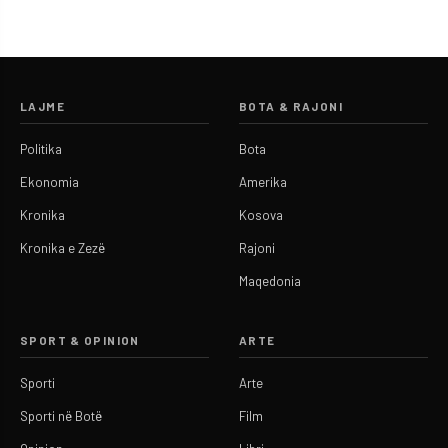
LAJME
BOTA & RAJONI
Politika
Bota
Ekonomia
Amerika
Kronika
Kosova
Kronika e Zezë
Rajoni
Maqedonia
SPORT & OPINION
ARTE
Sporti
Arte
Sporti në Botë
Film