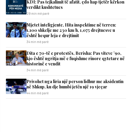
KDI: Pas tejkalimit të afatit, çdo hap tjetër kërkon
verdikt kushtetues
29 min më parë
Mjetet inteligjente, Hita inspektime në terren:
1,100 shkelje me 230 km/h, 1,075 drejtuesve u
është hequr leja e drejtimit
34 min më parë
Dita e 70-të e protestës, Berisha: Pas viteve ’90,
kjo është ngritja më e fuqishme rinore qytetare në
historinë e vendit
34 min më parë
Privohet nga liria një person lidhur me aksidentin
në Shkup, ku dje humbi jetën një 19 vjeçar
44 min më parë