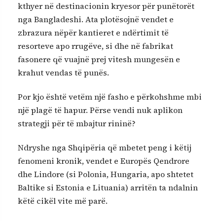
kthyer në destinacionin kryesor për punëtorët
nga Bangladeshi. Ata plotësojnë vendet e
zbrazura nëpër kantieret e ndërtimit të
resorteve apo rrugëve, si dhe në fabrikat
fasonere që vuajnë prej vitesh mungesën e
krahut vendas të punës.
Por kjo është vetëm një fasho e përkohshme mbi
një plagë të hapur. Përse vendi nuk aplikon
strategji për të mbajtur rininë?
Ndryshe nga Shqipëria që mbetet peng i këtij
fenomeni kronik, vendet e Europës Qendrore
dhe Lindore (si Polonia, Hungaria, apo shtetet
Baltike si Estonia e Lituania) arritën ta ndalnin
këtë cikël vite më parë.