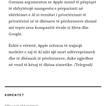
Gurman argumenton se Apple mund të përpiqet
të shfrytëzojë mungesën e përparimit në
shërbimet e Al si rezultat i prioritizimit të
privatësisë së të dhënave të përdoruesve shumë
më tepër sesa kompanitë rivale si Meta dhe
Google.
Është e vërtetë, Apple refuzon të trajnojë
modelet e saj të Al mbi një mori ndërveprimesh
dhe të dhënash të përdoruesve, duke zgjedhur
në vend të kësaj të dhëna sintetike. /Telegrafi/
KOMENTET
Bëhu i pari që komenton!