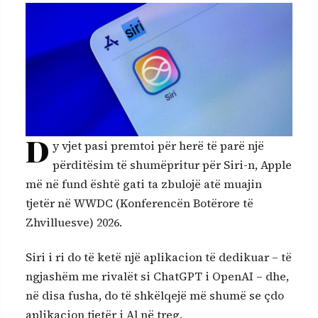
D
y vjet pasi premtoi për herë të parë një
përditësim të shumëpritur për Siri-n, Apple
më në fund është gati ta zbulojë atë muajin
tjetër në WWDC (Konferencën Botërore të
Zhvilluesve) 2026.
Siri i ri do të ketë një aplikacion të dedikuar – të
ngjashëm me rivalët si ChatGPT i OpenAI – dhe,
në disa fusha, do të shkëlqejë më shumë se çdo
aplikacion tjetër i Al në treg.