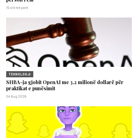
15 orë më parë
TEKNOLOGJI
SHBA-ja gjobit OpenAI me 3.2 milionë dollarë për
praktikat e punësimit
04 Aug 2026