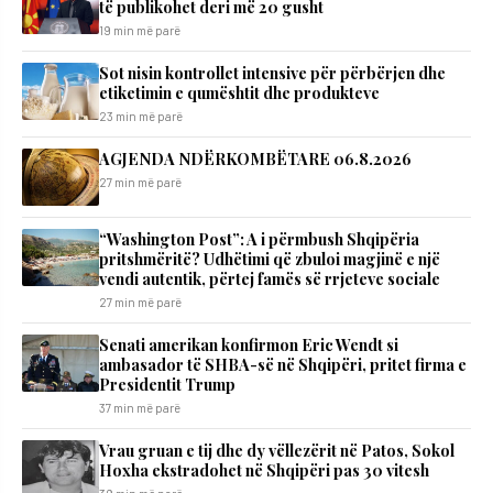
të publikohet deri më 20 gusht
19 min më parë
Sot nisin kontrollet intensive për përbërjen dhe
etiketimin e qumështit dhe produkteve
23 min më parë
AGJENDA NDËRKOMBËTARE 06.8.2026
27 min më parë
“Washington Post”: A i përmbush Shqipëria
pritshmëritë? Udhëtimi që zbuloi magjinë e një
vendi autentik, përtej famës së rrjeteve sociale
27 min më parë
Senati amerikan konfirmon Eric Wendt si
ambasador të SHBA-së në Shqipëri, pritet firma e
Presidentit Trump
37 min më parë
Vrau gruan e tij dhe dy vëllezërit në Patos, Sokol
Hoxha ekstradohet në Shqipëri pas 30 vitesh