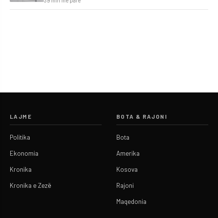
39 min më parë
LAJME
BOTA & RAJONI
Politika
Bota
Ekonomia
Amerika
Kronika
Kosova
Kronika e Zezë
Rajoni
Maqedonia