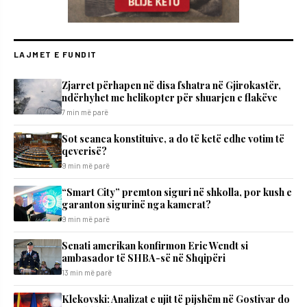
LAJMET E FUNDIT
Zjarret përhapen në disa fshatra në Gjirokastër,
ndërhyhet me helikopter për shuarjen e flakëve
7 min më parë
Sot seanca konstituive, a do të ketë edhe votim të
qeverisë?
9 min më parë
“Smart City” premton siguri në shkolla, por kush e
garanton sigurinë nga kamerat?
9 min më parë
Senati amerikan konfirmon Eric Wendt si
ambasador të SHBA-së në Shqipëri
13 min më parë
Klekovski: Analizat e ujit të pijshëm në Gostivar do