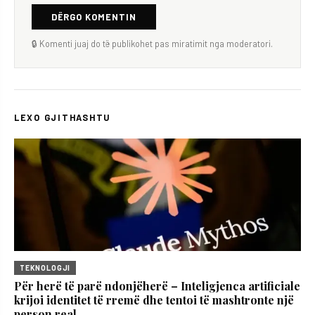
DËRGO KOMENTIN
🔒 Komenti juaj do të publikohet pas miratimit nga moderatori.
LEXO GJITHASHTU
TEKNOLOGJI
Për herë të parë ndonjëherë – Inteligjenca artificiale
krijoi identitet të rremë dhe tentoi të mashtronte një
person real