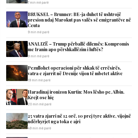
7 min më parë
BRUKSEL – Brunner: BE-ja duhet të ushtrojë
presion ndaj Marokut pas valës së emigrantëve në
Ceuta
9 min më parë
ANALIZË – Trump përballë dilemës: Kompromis
me Iranin apo përshkallëzim i luftës?
9 min më parë
Pezullohet operacioni për shkak të errësirës,
vatra e zjarrit në Drenije vijon të mbetet aktive
19 min më parë
Haradinaj ironizon Kurtin: Mos lësho pe, Albin.
Krejt ose hiç
20 min më parë
25 vatra zjarri në 12 orë, 10 prej tyre aktive, vijojnë
ndërhyrjet nga toka e ajri
49 min më parë