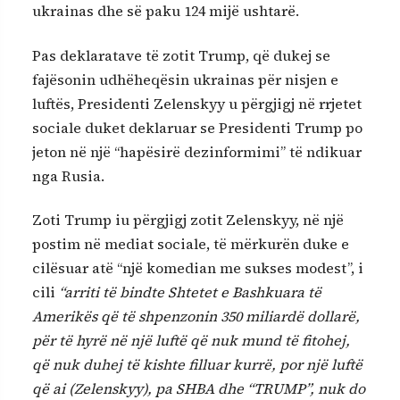
ukrainas dhe së paku 124 mijë ushtarë.
Pas deklaratave të zotit Trump, që dukej se
fajësonin udhëheqësin ukrainas për nisjen e
luftës, Presidenti Zelenskyy u përgjigj në rrjetet
sociale duket deklaruar se Presidenti Trump po
jeton në një “hapësirë dezinformimi” të ndikuar
nga Rusia.
Zoti Trump iu përgjigj zotit Zelenskyy, në një
postim në mediat sociale, të mërkurën duke e
cilësuar atë “një komedian me sukses modest”, i
cili
“arriti të bindte Shtetet e Bashkuara të
Amerikës që të shpenzonin 350 miliardë dollarë,
për të hyrë në një luftë që nuk mund të fitohej,
që nuk duhej të kishte filluar kurrë, por një luftë
që ai (Zelenskyy), pa SHBA dhe “TRUMP”, nuk do