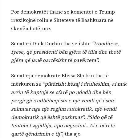
Por demokratët thanë se komentet e Trump
rrezikojnë rolin e Shteteve të Bashkuara në
skenën botërore.
Senatori Dick Durbin tha se ishte
“tronditëse,
fyese, që presidenti bën gjëra të tilla dhe thotë
gjëra që janë qartësisht të pavërteta”.
Senatorja demokrate Elissa Slotkin tha të
mërkurën s
e “pikërisht kësaj i druheshim, ai nuk
arrin të kuptojë se çfarë po ndodh dhe bën
përgjegjës udhëheqësin e një vendi që është
sulmuar nga një regjim autokratik, një vendi
demokratik që është pushtuar”…“Sido që të
tentohet zgjidhja, apo negocimi.. Ai e bëri të
qartë qëndrimin e tij”
, tha ajo.