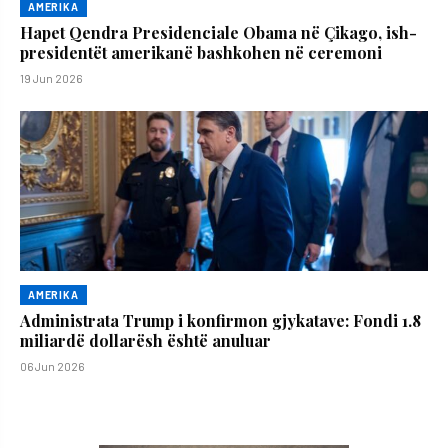
AMERIKA
Hapet Qendra Presidenciale Obama në Çikago, ish-
presidentët amerikanë bashkohen në ceremoni
19 Jun 2026
AMERIKA
Administrata Trump i konfirmon gjykatave: Fondi 1.8
miliardë dollarësh është anuluar
06 Jun 2026