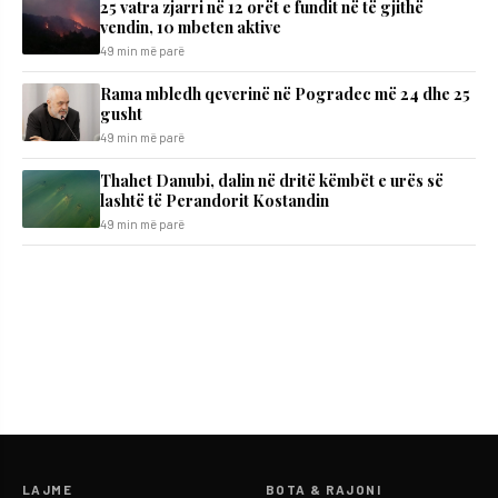
25 vatra zjarri në 12 orët e fundit në të gjithë
vendin, 10 mbeten aktive
49 min më parë
Rama mbledh qeverinë në Pogradec më 24 dhe 25
gusht
49 min më parë
Thahet Danubi, dalin në dritë këmbët e urës së
lashtë të Perandorit Kostandin
49 min më parë
LAJME
BOTA & RAJONI