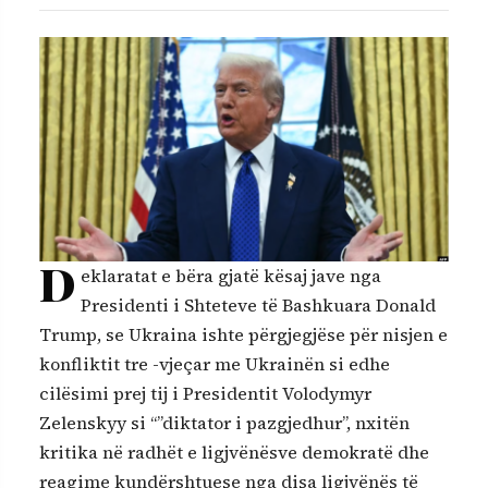
D
eklaratat e bëra gjatë kësaj jave nga
Presidenti i Shteteve të Bashkuara Donald
Trump, se Ukraina ishte përgjegjëse për nisjen e
konfliktit tre -vjeçar me Ukrainën si edhe
cilësimi prej tij i Presidentit Volodymyr
Zelenskyy si “”diktator i pazgjedhur”, nxitën
kritika në radhët e ligjvënësve demokratë dhe
reagime kundërshtuese nga disa ligjvënës të