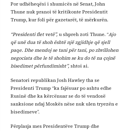
Por udhëheqësi i shumicës në Senat, John
Thune nuk pranoi të kritikonte Presidentit
Trump, kur foli për gazetarët, të mërkurën.
“Presidenti flet vetë”,
u shpreh zoti Thune. “
Ajo
që unë dua të shoh është një zgjidhje që sjell
paqe. Dhe mendoj se tani për tani, po zhvillohen
negociata dhe le të shohim se ku do të na çojnë
bisedimet përfundimisht”,
shtoi ai.
Senatori republikan Josh Hawley tha se
Presidenti Trump “ka fajësuar po ashtu edhe
Rusinë dhe ka kërcënuar se do të vendosë
sanksione ndaj Moskës nëse nuk ulen tryezën e
bisedimeve”.
Përplasja mes Presidentëve Trump dhe