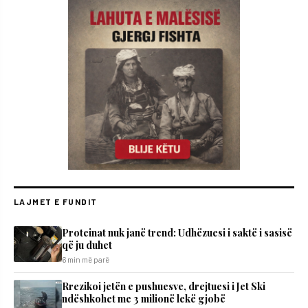
LAJMET E FUNDIT
Proteinat nuk janë trend: Udhëzuesi i saktë i sasisë
që ju duhet
6 min më parë
Rrezikoi jetën e pushuesve, drejtuesi i Jet Ski
ndëshkohet me 3 milionë lekë gjobë