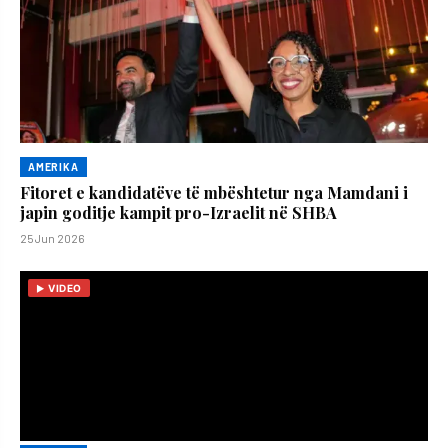
AMERIKA
Fitoret e kandidatëve të mbështetur nga Mamdani i
japin goditje kampit pro-Izraelit në SHBA
25 Jun 2026
VIDEO