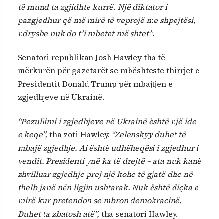
të mund ta zgjidhte kurrë. Një diktator i
pazgjedhur që më mirë të veprojë me shpejtësi,
ndryshe nuk do t’i mbetet më shtet”
.
Senatori republikan Josh Hawley tha të
mërkurën për gazetarët se mbështeste thirrjet e
Presidentit Donald Trump për mbajtjen e
zgjedhjeve në Ukrainë.
“Pezullimi i zgjedhjeve në Ukrainë është një ide
e keqe”,
tha zoti Hawley.
“Zelenskyy duhet të
mbajë zgjedhje. Ai është udhëheqësi i zgjedhur i
vendit. Presidenti ynë ka të drejtë – ata nuk kanë
zhvilluar zgjedhje prej një kohe të gjatë dhe në
thelb janë nën ligjin ushtarak. Nuk është diçka e
mirë kur pretendon se mbron demokracinë.
Duhet ta zbatosh atë”,
tha senatori Hawley.