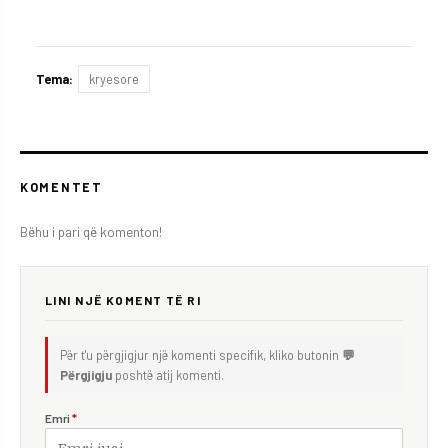
Tema:
kryesore
KOMENTET
Bëhu i pari që komenton!
LINI NJË KOMENT TË RI
Për t'u përgjigjur një komenti specifik, kliko butonin
💬
Përgjigju
poshtë atij komenti.
Emri
*