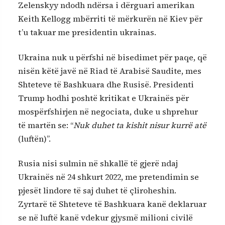
Zelenskyy ndodh ndërsa i dërguari amerikan
Keith Kellogg mbërriti të mërkurën në Kiev për
t’u takuar me presidentin ukrainas.
Ukraina nuk u përfshi në bisedimet për paqe, që
nisën këtë javë në Riad të Arabisë Saudite, mes
Shteteve të Bashkuara dhe Rusisë. Presidenti
Trump hodhi poshtë kritikat e Ukrainës për
mospërfshirjen në negociata, duke u shprehur
të martën se: “
Nuk duhet ta kishit nisur kurrë atë
(luftën)”.
Rusia nisi sulmin në shkallë të gjerë ndaj
Ukrainës në 24 shkurt 2022, me pretendimin se
pjesët lindore të saj duhet të çliroheshin.
Zyrtarë të Shteteve të Bashkuara kanë deklaruar
se në luftë kanë vdekur gjysmë milioni civilë