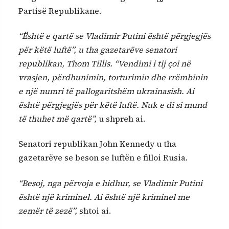
Partisë Republikane.
“Është e qartë se Vladimir Putini është përgjegjës
për këtë luftë”, u tha gazetarëve senatori
republikan, Thom Tillis. “Vendimi i tij çoi në
vrasjen, përdhunimin, torturimin dhe rrëmbinin
e një numri të pallogaritshëm ukrainasish. Ai
është përgjegjës për këtë luftë. Nuk e di si mund
të thuhet më qartë”,
u shpreh ai.
Senatori republikan John Kennedy u tha
gazetarëve se beson se luftën e filloi Rusia.
“Besoj, nga përvoja e hidhur, se Vladimir Putini
është një kriminel. Ai është një kriminel me
zemër të zezë”,
shtoi ai.