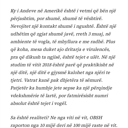
Ky i Andeve në Amerikë është i vetmi që bën një
përjashtim, por shumë, shumë të vështirë.
Nevojitet një kontakt shumë i ngushtë. Është një
udhëtim që zgjat shumë javë, rreth 3 muaj, në
ambiente të vogla, të mbyllura e me radhë. Plus
që koha, mesa duket ajo dritarja e virulencës,
pra që dikush ta ngjisë, është tejet e ulët. Në një
studim të vitit 2018 është parë që praktikisht në
një ditë, një ditë e gjysmë kalohet nga njëri te
tjetri. Vatrat kanë pak dhjetëra të sëmurë.
Patjetër ka humbje jete sepse ka një përqindje
vdekshmërie të lartë, por fatmirësisht numri
absolut është tejet i vogël.
Sa është realiteti? Ne nga viti në vit, OBSH
raporton nga 10 mijë deri në 100 mijë raste në vit.