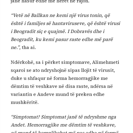
janë hasur edhe më herët në rajon.
“Vetë në Ballkan ne kemi një virus tonin, që
është i familjes së hantaviruseve, që është virusi
i Beogradit siç e quajmë. I Dobravës dhe i
Beogradit, ku kemi pasur raste edhe më parë
ne.”
, tha ai.
Ndërkohë, sa i përket simptomave, Alimehmeti
sqaroi se ato ndryshojnë sipas llojit të virusit,
duke u shfaqur në forma hemorragjike me
dëmtim të veshkave në disa raste, ndërsa në
variantin e Andeve mund të preken edhe
mushkëritë.
“Simptomat? Simptomat janë të ndryshme nga
Andet. Hemorragjike me dëmtim të veshkave,
që mund të komplikohet më pas edhe në formë