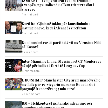
KOMENT – Temperaturat rekord tronditin
Evropën, nga Italia në Ballkan rritet rreziku i
zjarreve
4 min më parë
Kurti ftoi Gjinin në takim për konstituimin e
institucioneve, kreu i Aleancës e refuzon
6 min më parë
Konfirmohet rasti i parë këtë vit me Virusin e Nilit
në Kosovë
7 min më parë
Inter Miami me Lionel Messin pret CF Monterrey
në një përballje të fortë të Leagues Cup
18 min më parë
E BUJSHME/ Manchester City arrin marrëveshje
me Lille për 19-vjeçarin maroken Bouadi, do i
paguajë francezëve 135 mln euro!
20 min më parë
BM – Helikopterët ushtarakë ndërhyjnë për
shuarjen e zjarreve pyjore