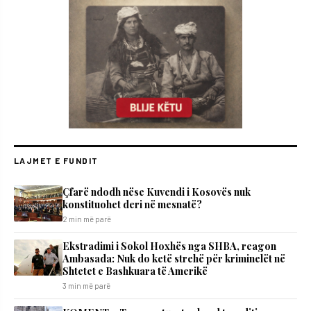
LAJMET E FUNDIT
Çfarë ndodh nëse Kuvendi i Kosovës nuk
konstituohet deri në mesnatë?
2 min më parë
Ekstradimi i Sokol Hoxhës nga SHBA, reagon
Ambasada: Nuk do ketë strehë për kriminelët në
Shtetet e Bashkuara të Amerikë
3 min më parë