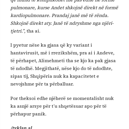
pulmonare, kurse Andet shkojnë direkt në formë
kardiopulmonare. Prandaj janë më të rënda.
Shkojnë direkt aty. Janë të ndryshme nga njëri-
tjetri.”
, tha ai.
I pyetur nëse ka gjasa që ky variant i
hantavirusit, më i rrezikshëm, pra ai i Andeve,
të përhapet, Alimehmeti tha se kjo ka pak gjasa
të ndodhë. Megjithatë, nëse kjo do të ndodhte,
sipas tij, Shqipëria nuk ka kapacitetet e
nevojshme për ta përballuar.
Por theksoi edhe njëherë se momentalisht nuk
ka asnjë arsye për t’u shqetësuar apo për të
përhapur panik.
/tvklan.al