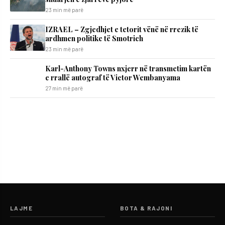
23 min më parë
IZRAEL – Zgjedhjet e tetorit vënë në rrezik të
ardhmen politike të Smotrich
23 min më parë
Karl-Anthony Towns nxjerr në transmetim kartën
e rrallë autograf të Victor Wembanyama
27 min më parë
LAJME
BOTA & RAJONI