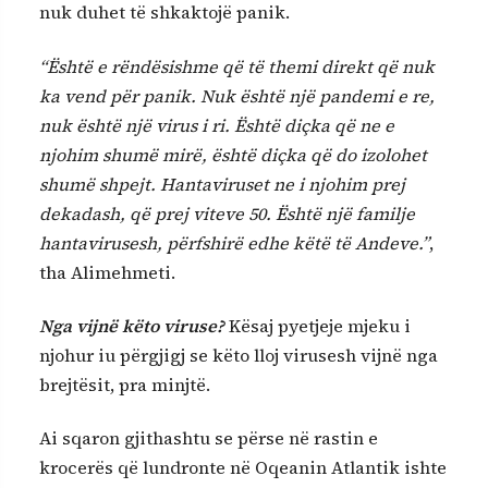
nuk duhet të shkaktojë panik.
“Është e rëndësishme që të themi direkt që nuk
ka vend për panik. Nuk është një pandemi e re,
nuk është një virus i ri. Është diçka që ne e
njohim shumë mirë, është diçka që do izolohet
shumë shpejt. Hantaviruset ne i njohim prej
dekadash, që prej viteve 50. Është një familje
hantavirusesh, përfshirë edhe këtë të Andeve.”
,
tha Alimehmeti.
Nga vijnë këto viruse?
Kësaj pyetjeje mjeku i
njohur iu përgjigj se këto lloj virusesh vijnë nga
brejtësit, pra minjtë.
Ai sqaron gjithashtu se përse në rastin e
krocerës që lundronte në Oqeanin Atlantik ishte