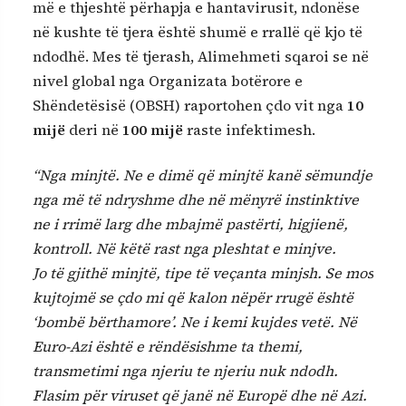
më e thjeshtë përhapja e hantavirusit, ndonëse
në kushte të tjera është shumë e rrallë që kjo të
ndodhë. Mes të tjerash, Alimehmeti sqaroi se në
nivel global nga Organizata botërore e
Shëndetësisë (OBSH) raportohen çdo vit nga
10
mijë
deri në
100 mijë
raste infektimesh.
“Nga minjtë. Ne e dimë që minjtë kanë sëmundje
nga më të ndryshme dhe në mënyrë instinktive
ne i rrimë larg dhe mbajmë pastërti, higjienë,
kontroll. Në këtë rast nga pleshtat e minjve.
Jo të gjithë minjtë, tipe të veçanta minjsh. Se mos
kujtojmë se çdo mi që kalon nëpër rrugë është
‘bombë bërthamore’. Ne i kemi kujdes vetë. Në
Euro-Azi është e rëndësishme ta themi,
transmetimi nga njeriu te njeriu nuk ndodh.
Flasim për viruset që janë në Europë dhe në Azi.