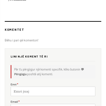
KOMENTET
Bëhu i pari që komenton!
LINI NJË KOMENT TË RI
Për t'u përgjigjur një komenti specifik, kliko butonin
💬
Përgjigju
poshtë atij komenti.
Emri
*
Email
*