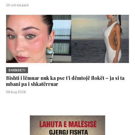
20 orë më parë
SHENDETI
Bishti i lëmuar nuk ka pse t’i dëmtojë flokët – ja si ta
mbani pa i shkatërruar
06 Aug 2026