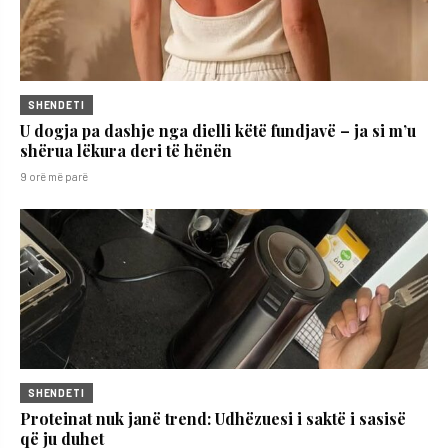
SHENDETI
U dogja pa dashje nga dielli këtë fundjavë – ja si m’u
shërua lëkura deri të hënën
9 orë më parë
SHENDETI
Proteinat nuk janë trend: Udhëzuesi i saktë i sasisë
që ju duhet