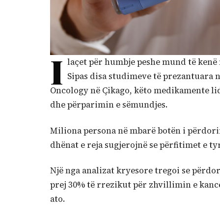
I
laçet për humbje peshe mund të kenë 
Sipas disa studimeve të prezantuara n
Oncology në Çikago, këto medikamente lid
dhe përparimin e sëmundjes.
Miliona persona në mbarë botën i përdorin
dhënat e reja sugjerojnë se përfitimet e ty
Një nga analizat kryesore tregoi se përdor
prej 30% të rrezikut për zhvillimin e kanc
ato.