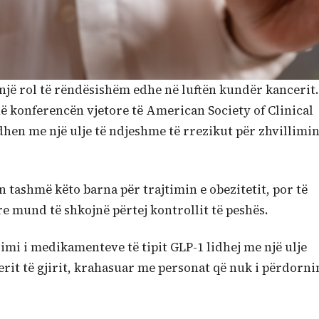
një rol të rëndësishëm edhe në luftën kundër kancerit.
ë konferencën vjetore të American Society of Clinical
hen me një ulje të ndjeshme të rrezikut për zhvillimi
 tashmë këto barna për trajtimin e obezitetit, por të
re mund të shkojnë përtej kontrollit të peshës.
imi i medikamenteve të tipit GLP-1 lidhej me një ulje
erit të gjirit, krahasuar me personat që nuk i përdorni