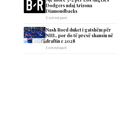
Dodgers ndaj Arizona
Diamondbacks
2 orë më parë
,
Nash Roed duket i gatshëm për
NHL, por do të presë shansin në
draftin e 2028
3 orë më parë