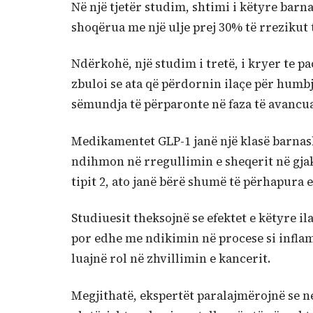
Në një tjetër studim, shtimi i këtyre barna
shoqërua me një ulje prej 30% të rrezikut 
Ndërkohë, një studim i tretë, i kryer te p
zbuloi se ata që përdornin ilaçe për humb
sëmundja të përparonte në faza të avancu
Medikamentet GLP-1 janë një klasë barnash
ndihmon në rregullimin e sheqerit në gjak 
tipit 2, ato janë bërë shumë të përhapura
Studiuesit theksojnë se efektet e këtyre 
por edhe me ndikimin në procese si inflama
luajnë rol në zhvillimin e kancerit.
Megjithatë, ekspertët paralajmërojnë se 