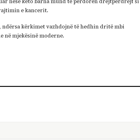
uar nëse këto barna mund të përdoren drejtpërdrejt si
rajtimin e kancerit.
m, ndërsa kërkimet vazhdojnë të hedhin dritë mbi
she në mjekësinë moderne.