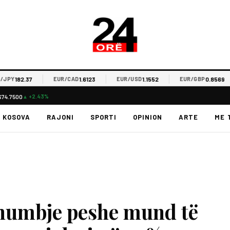
182.37
1.6123
1.1552
0.8569
Y
EUR/CAD
EUR/USD
EUR/GBP
$74.7500
▲ +2.43%
KOSOVA
RAJONI
SPORTI
OPINION
ARTE
ME 
r humbje peshe mund të