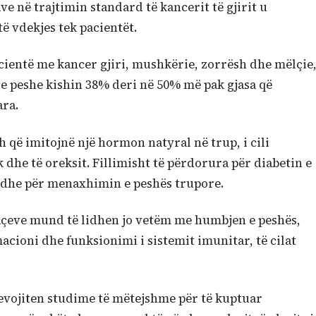
ve në trajtimin standard të kancerit të gjirit u
të vdekjes tek pacientët.
acientë me kancer gjiri, mushkërie, zorrësh dhe mëlçie
je peshe kishin 38% deri në 50% më pak gjasa që
ara.
 që imitojnë një hormon natyral në trup, i cili
dhe të oreksit. Fillimisht të përdorura për diabetin e
 edhe për menaxhimin e peshës trupore.
ilaçeve mund të lidhen jo vetëm me humbjen e peshës,
cioni dhe funksionimi i sistemit imunitar, të cilat
nevojiten studime të mëtejshme për të kuptuar