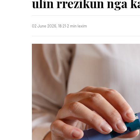
ulin rrezikun nga k
02 June 2026, 18:21
·
2 min lexim