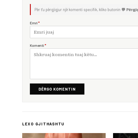
Për t'u përgjigjur një komenti specifik, kliko butonin
💬 Përgji
Emri
*
Komenti
*
DËRGO KOMENTIN
LEXO GJITHASHTU