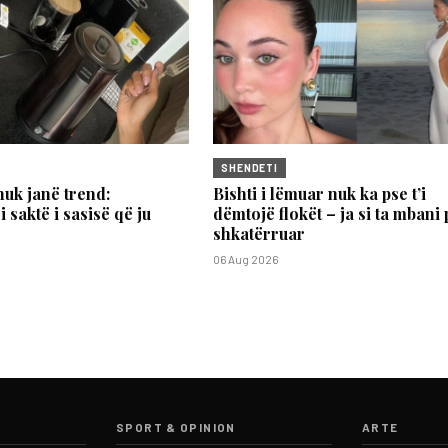
SHENDETI
nuk janë trend:
Bishti i lëmuar nuk ka pse t’i
 saktë i sasisë që ju
dëmtojë flokët – ja si ta mbani 
shkatërruar
06 Aug 2026
SPORT & OPINION
ARTE