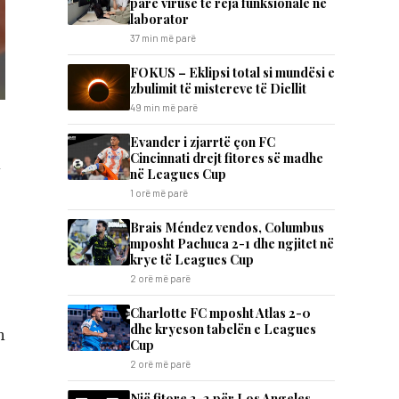
parë viruse të reja funksionale në
laborator
37 min më parë
FOKUS – Eklipsi total si mundësi e
zbulimit të mistereve të Diellit
49 min më parë
Evander i zjarrtë çon FC
Cincinnati drejt fitores së madhe
n
në Leagues Cup
1 orë më parë
Brais Méndez vendos, Columbus
mposht Pachuca 2-1 dhe ngjitet në
krye të Leagues Cup
2 orë më parë
Charlotte FC mposht Atlas 2-0
dhe kryeson tabelën e Leagues
n
Cup
2 orë më parë
Një fitore 3-2 për Los Angeles