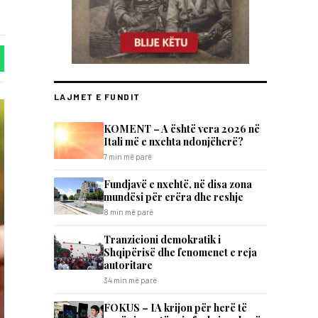
LAJMET E FUNDIT
KOMENT – A është vera 2026 në
Itali më e nxehta ndonjëherë?
7 min më parë
Fundjavë e nxehtë, në disa zona
mundësi për erëra dhe reshje
8 min më parë
Tranzicioni demokratik i
Shqipërisë dhe fenomenet e reja
autoritare
34 min më parë
FOKUS – IA krijon për herë të