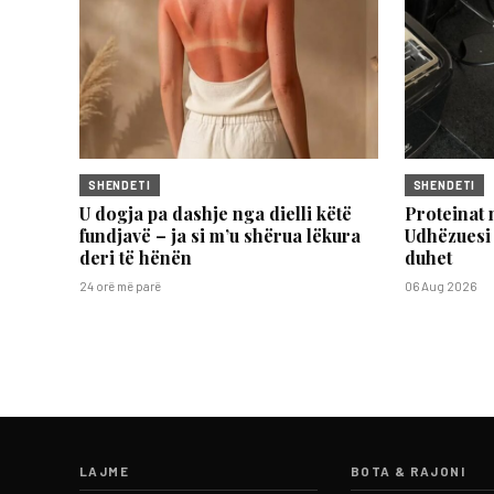
SHENDETI
SHENDETI
U dogja pa dashje nga dielli këtë
Proteinat 
fundjavë – ja si m’u shërua lëkura
Udhëzuesi i
deri të hënën
duhet
24 orë më parë
06 Aug 2026
LAJME
BOTA & RAJONI