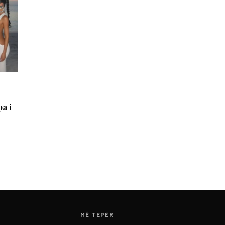
pa i
MË TEPËR