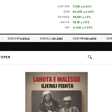
7,758
S&P 500
▲0.62%
54,037
DOW
▲0.28%
26,691
NASDAQ
▲1.3%
78.18
NAFTA
▲1.15%
4,400
ARI
▲2.33%
0.9342
93.2153
61.4970
EUR/CHF
EUR/ALL
EUR/MKD
EUR/RS
🔍
TEPER