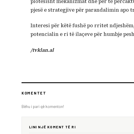
plotësisht mekanizmat dhe për të përcakt
pjesë e strategjive për parandalimin apo t
Interesi për këtë fushë po rritet ndjeshë
potencialin e ri të ilaçeve për humbje pe
/tvklan.al
KOMENTET
Bëhu i pari që komenton!
LINI NJË KOMENT TË RI