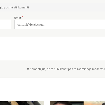
gju
poshtë atij komenti.
Email
*
🔒 Komenti juaj do të publikohet pas miratimit nga moderator