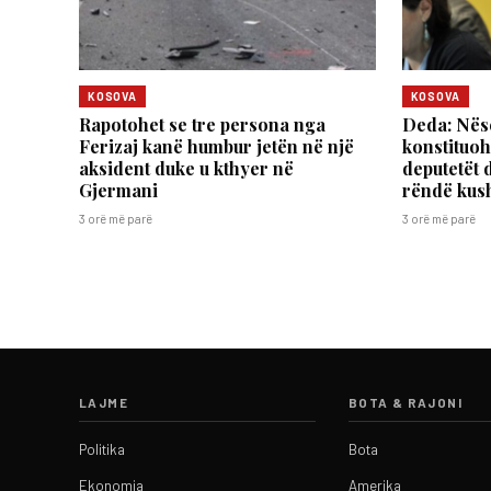
KOSOVA
KOSOVA
Rapotohet se tre persona nga
Deda: Nës
Ferizaj kanë humbur jetën në një
konstituoh
aksident duke u kthyer në
deputetët d
Gjermani
rëndë kus
3 orë më parë
3 orë më parë
LAJME
BOTA & RAJONI
Politika
Bota
Ekonomia
Amerika