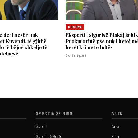
KOSOVA
e deri nesër nuk
Eksperti i sigurisë Blakaj kriti
et Kuvendi, të gjithë
Prokurorinë pse nuk i hetoi m
o të bëjnë shkelje të
herët krimet e luftës
htetuese
3 orë më parë
SPORT & OPINION
ARTE
Sporti
Arte
Sporti në Botë
Film