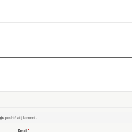
gju
poshtë atij komenti.
Email
*