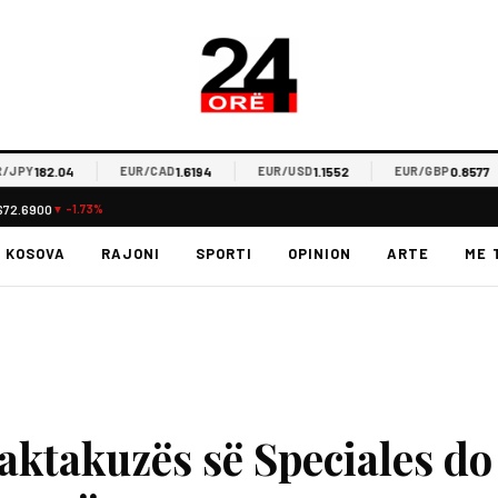
182.04
1.6194
1.1552
0.8577
Y
EUR/CAD
EUR/USD
EUR/GBP
$72.6900
▼ -1.73%
KOSOVA
RAJONI
SPORTI
OPINION
ARTE
ME 
 aktakuzës së Speciales do