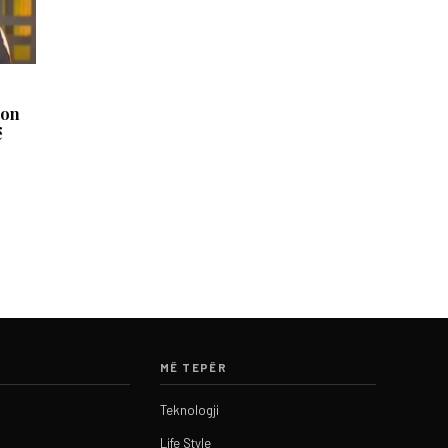
kon
ë
MË TEPËR
Teknologji
Life Style