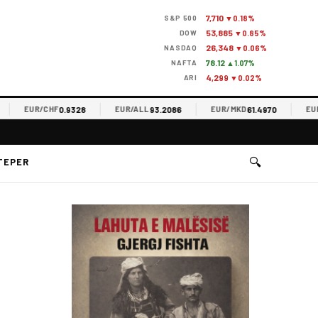
7,710
S&P 500
▼0.18%
53,885
DOW
▼0.85%
26,348
NASDAQ
▼0.06%
78.12
NAFTA
▲1.07%
4,299
ARI
▼0.02%
0.9328
93.2086
61.4970
EUR/CHF
EUR/ALL
EUR/MKD
EUR/R
🔍
TEPER