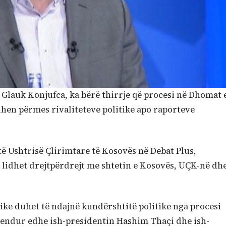
 Glauk Konjufca, ka bërë thirrje që procesi në Dhomat 
ihen përmes rivaliteteve politike apo raporteve
të Ushtrisë Çlirimtare të Kosovës në Debat Plus,
e lidhet drejtpërdrejt me shtetin e Kosovës, UÇK-në dh
tike duhet të ndajnë kundërshtitë politike nga procesi
mendur edhe ish-presidentin Hashim Thaçi dhe ish-