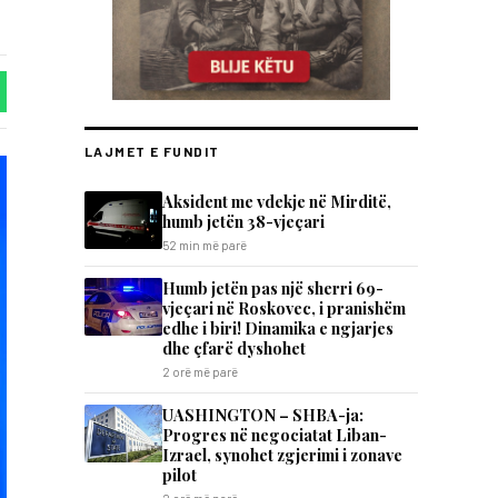
LAJMET E FUNDIT
Aksident me vdekje në Mirditë,
humb jetën 38-vjeçari
52 min më parë
Humb jetën pas një sherri 69-
vjeçari në Roskovec, i pranishëm
edhe i biri! Dinamika e ngjarjes
dhe çfarë dyshohet
2 orë më parë
UASHINGTON – SHBA-ja:
Progres në negociatat Liban-
Izrael, synohet zgjerimi i zonave
pilot