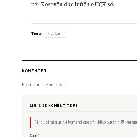
për Kosovën dhe luftën e UÇK-së.
Tema:
kryesore
KOMENTET
Bëhu i pari që komenton!
LINI NJË KOMENT TË RI
Për t'u përgjigjur një komenti specifik, kliko butonin
💬 Përgji
Emri
*