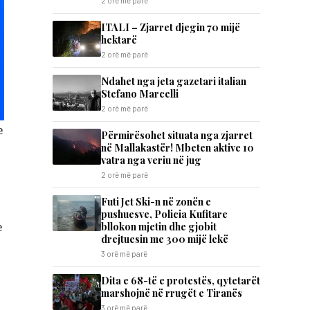
2 orë më parë
ITALI – Zjarret djegin 70 mijë
hektarë
2 orë më parë
Ndahet nga jeta gazetari italian
Stefano Marcelli
2 orë më parë
e
Përmirësohet situata nga zjarret
në Mallakastër! Mbeten aktive 10
vatra nga veriu në jug
2 orë më parë
Futi Jet Ski-n në zonën e
pushuesve, Policia Kufitare
e
bllokon mjetin dhe gjobit
drejtuesin me 300 mijë lekë
3 orë më parë
Dita e 68-të e protestës, qytetarët
marshojnë në rrugët e Tiranës
3 orë më parë