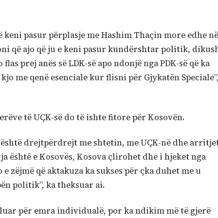
 që keni pasur përplasje me Hashim Thaçin more edhe n
oni që ajo që ju e keni pasur kundërshtar politik, dikus
 flas prej anës së LDK-së apo ndonjë nga PDK-së që ka
o me qenë esenciale kur flisni për Gjykatën Speciale”
rerëve të UÇK-së do të ishte fitore për Kosovën.
 është drejtpërdrejt me shtetin, me UÇK-në dhe arritje
rja është e Kosovës, Kosova çlirohet dhe i hjeket nga
po e zëjmë që aktakuza ka sukses për çka duhet me u
n politik”, ka theksuar ai.
eluar për emra individualë, por ka ndikim më të gjerë