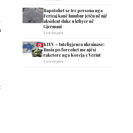
Rapotohet se tre persona nga
Ferizaj kanë humbur jetën në një
ë
aksident duke u kthyer në
Gjermani
h
3 orë më parë
KIEV – Inteligjenca ukrainase:
,
Rusia po forcohet me njësi
raketore nga Koreja e Veriut
3 orë më parë
t