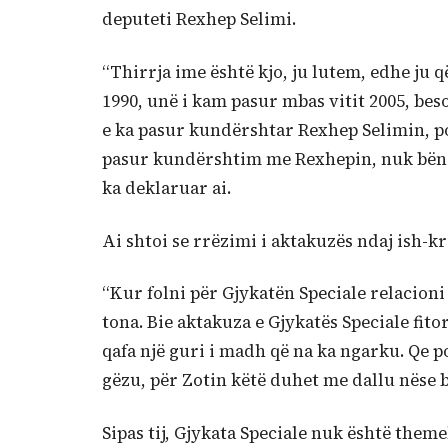
deputeti Rexhep Selimi.
“Thirrja ime është kjo, ju lutem, edhe ju
1990, unë i kam pasur mbas vitit 2005, bes
e ka pasur kundërshtar Rexhep Selimin, po
pasur kundërshtim me Rexhepin, nuk bën kj
ka deklaruar ai.
Ai shtoi se rrëzimi i aktakuzës ndaj ish-k
“Kur folni për Gjykatën Speciale relacioni
tona. Bie aktakuza e Gjykatës Speciale fito
qafa një guri i madh që na ka ngarku. Qe 
gëzu, për Zotin këtë duhet me dallu nëse bë
Sipas tij, Gjykata Speciale nuk është them