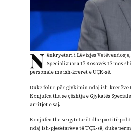
N
ënkryetari i Lëvizjes Vetëvendosje,
Specializuara të Kosovës të mos sh
personale me ish-krerët e UÇK-së.
Duke folur për gjykimin ndaj ish-krerëve 
Konjufca tha se çështja e Gjykatës Special
arritjet e saj.
Konjufca tha se qytetarët dhe partitë poli
ndaj ish-pjesëtarëve të UÇK-së, duke për