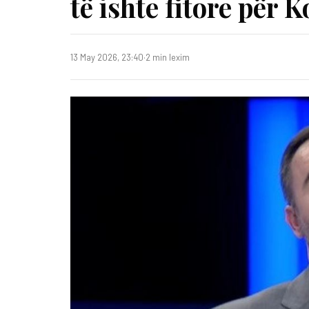
të ishte fitore për 
13 May 2026, 23:40
·
2 min lexim