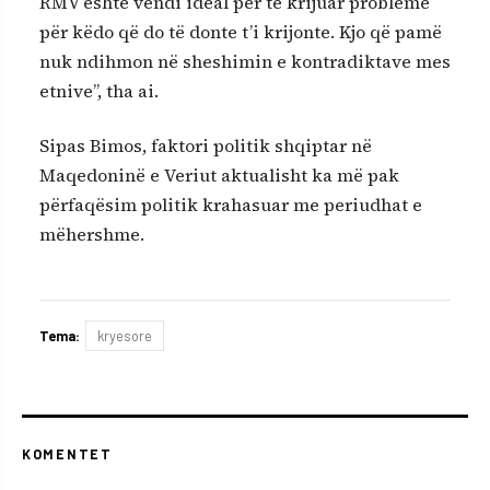
RMV është vendi ideal për të krijuar probleme
për këdo që do të donte t’i krijonte. Kjo që pamë
nuk ndihmon në sheshimin e kontradiktave mes
etnive”, tha ai.
Sipas Bimos, faktori politik shqiptar në
Maqedoninë e Veriut aktualisht ka më pak
përfaqësim politik krahasuar me periudhat e
mëhershme.
Tema:
kryesore
KOMENTET