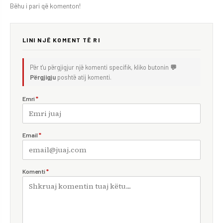
Bëhu i pari që komenton!
LINI NJË KOMENT TË RI
Për t'u përgjigjur një komenti specifik, kliko butonin
💬
Përgjigju
poshtë atij komenti.
Emri
*
Email
*
Komenti
*