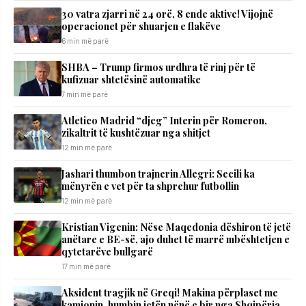
30 vatra zjarri në 24 orë, 8 ende aktive! Vijojnë
operacionet për shuarjen e flakëve
6 min më parë
SHBA – Trump firmos urdhra të rinj për të
kufizuar shtetësinë automatike
7 min më parë
Atletico Madrid “djeg” Interin për Romeron,
zikaltrit të kushtëzuar nga shitjet
12 min më parë
Jashari thumbon trajnerin Allegri: Secili ka
mënyrën e vet për ta shprehur futbollin
12 min më parë
Kristian Vigenin: Nëse Maqedonia dëshiron të jetë
anëtare e BE-së, ajo duhet të marrë mbështetjen e
qytetarëve bullgarë
17 min më parë
Aksident tragjik në Greqi! Makina përplaset me
kamionin, humbin jetën nënë e bir nga Shqipëria