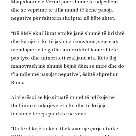
Maqedoninë e Veriut janë shumë të ndjeshëm
dhe se veprime të tilla mund të kenë pasoja
negative për faktorin shqiptar në këtë shtet.
“Në RMV ekuilibrat etnikë janë shumë të brishtë
dhe ka një frikë të jashtëzakonshme, sepse ata
mendojnë se të gjitha minoritetet kanë shtete
pas tyre dhe minoriteti real janë ata. Këto lloj
manovrash më shumë bëjnë dëm se mirë dhe do
t’ia ndiejmë pasojat negative”, është shprehur
Bimo.
Ai vlerësoi se kjo situatë mund të ndikojë në
thellimin e ndarjeve etnike dhe të krijojë
tensione të reja politike në vend.
“Do të shkojë duke u theksuar një çarje etnike.