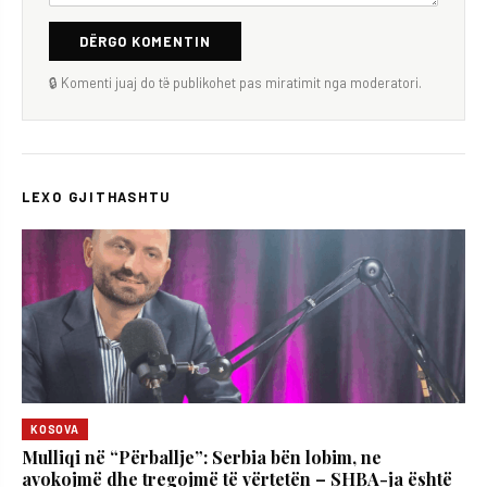
DËRGO KOMENTIN
🔒 Komenti juaj do të publikohet pas miratimit nga moderatori.
LEXO GJITHASHTU
KOSOVA
Mulliqi në “Përballje”: Serbia bën lobim, ne
avokojmë dhe tregojmë të vërtetën – SHBA-ja është