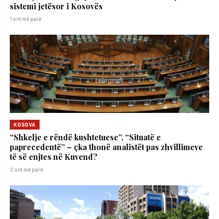
sistemi jetësor i Kosovës
1 orë më parë
KOSOVA
“Shkelje e rëndë kushtetuese”, “Situatë e
paprecedentë” – çka thonë analistët pas zhvillimeve
të së enjtes në Kuvend?
2 orë më parë