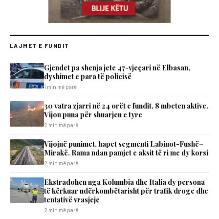
LAJMET E FUNDIT
Gjendet pa shenja jete 47-vjeçari në Elbasan,
dyshimet e para të policisë
1 min më parë
30 vatra zjarri në 24 orët e fundit, 8 mbeten aktive.
Vijon puna për shuarjen e tyre
2 min më parë
Vijojnë punimet, hapet segmenti Labinot-Fushë–
Mirakë. Rama ndan pamjet e aksit të ri me dy korsi
2 min më parë
Ekstradohen nga Kolumbia dhe Italia dy persona
të kërkuar ndërkombëtarisht për trafik droge dhe
tentativë vrasjeje
2 min më parë