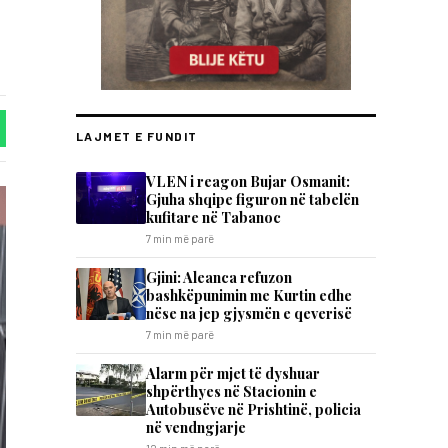
LAJMET E FUNDIT
VLEN i reagon Bujar Osmanit:
Gjuha shqipe figuron në tabelën
kufitare në Tabanoc
7 min më parë
​Gjini: Aleanca refuzon
bashkëpunimin me Kurtin edhe
nëse na jep gjysmën e qeverisë
7 min më parë
Alarm për mjet të dyshuar
shpërthyes në Stacionin e
Autobusëve në Prishtinë, policia
në vendngjarje