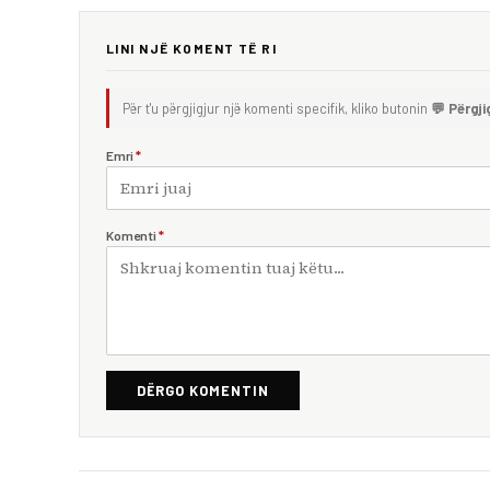
LINI NJË KOMENT TË RI
Për t'u përgjigjur një komenti specifik, kliko butonin
💬 Përgji
Emri
*
Komenti
*
DËRGO KOMENTIN