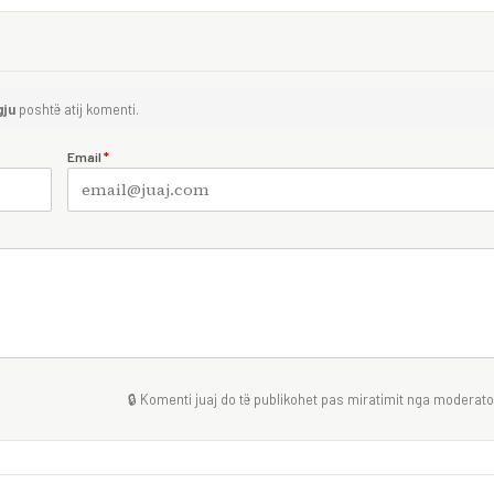
gju
poshtë atij komenti.
Email
*
🔒 Komenti juaj do të publikohet pas miratimit nga moderator