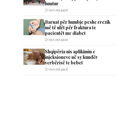
lumtur
21 min më parë
Barnat për humbje peshe rrezik
më të ulët për fraktura te
pacientët me diabet
21 min më parë
Shqipëria nis aplikimin e
injeksioneve në sy kundër
verbërisë te bebet
21 min më parë