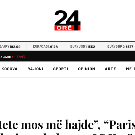
182.04
1.6194
1.1552
0.8577
Y
EUR/CAD
EUR/USD
EUR/GBP
73.3400
▼ -1.44%
KOSOVA
RAJONI
SPORTI
OPINION
ARTE
ME 
tete mos më hajde”, “Pari