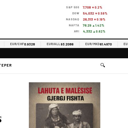
7,708
S&P 500
▼0.2%
54,032
DOW
▼0.58%
26,313
NASDAQ
▼0.19%
76.29
NAFTA
▲1.42%
4,332
ARI
▲0.62%
0.9328
93.2086
61.4970
EUR/CHF
EUR/ALL
EUR/MKD
EUR/RS
🔍
TEPER
s