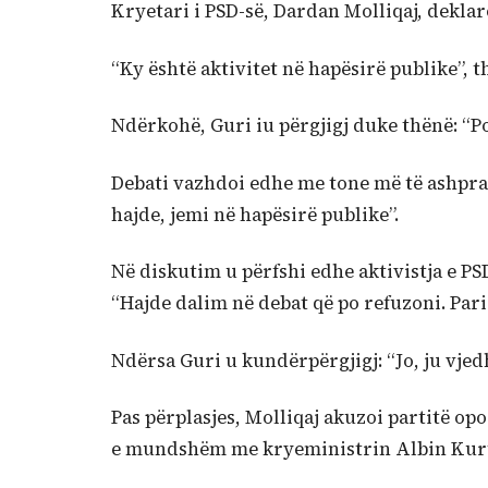
Kryetari i PSD-së, Dardan Molliqaj, deklar
“Ky është aktivitet në hapësirë publike”, t
Ndërkohë, Guri iu përgjigj duke thënë: “Po 
Debati vazhdoi edhe me tone më të ashpra,
hajde, jemi në hapësirë publike”.
Në diskutim u përfshi edhe aktivistja e PSD
“Hajde dalim në debat që po refuzoni. Paris
Ndërsa Guri u kundërpërgjigj: “Jo, ju vjedh
Pas përplasjes, Molliqaj akuzoi partitë 
e mundshëm me kryeministrin Albin Kurti