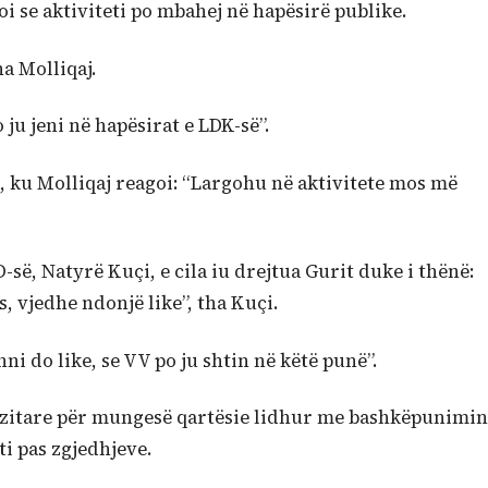
oi se aktiviteti po mbahej në hapësirë publike.
ha Molliqaj.
ju jeni në hapësirat e LDK-së”.
 ku Molliqaj reagoi: “Largohu në aktivitete mos më
-së, Natyrë Kuçi, e cila iu drejtua Gurit duke i thënë:
, vjedhe ndonjë like”, tha Kuçi.
ni do like, se VV po ju shtin në këtë punë”.
opozitare për mungesë qartësie lidhur me bashkëpunimin
 pas zgjedhjeve.