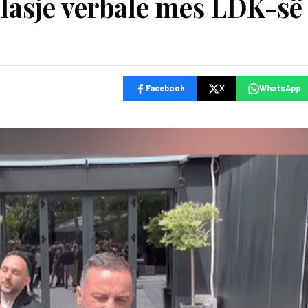
rplasje verbale mes LDK-së
Facebook
X
WhatsApp