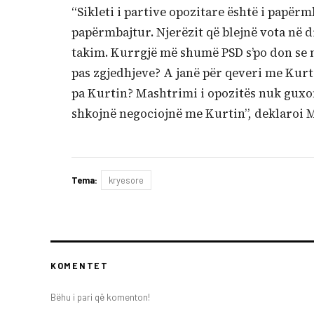
“Sikleti i partive opozitare është i papërm
papërmbajtur. Njerëzit që blejnë vota në di
takim. Kurrgjë më shumë PSD s’po don se m
pas zgjedhjeve? A janë për qeveri me Kurt
pa Kurtin? Mashtrimi i opozitës nuk guxon
shkojnë negociojnë me Kurtin”, deklaroi Mo
Tema:
kryesore
KOMENTET
Bëhu i pari që komenton!