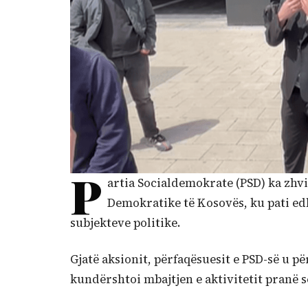
P
artia Socialdemokrate (PSD) ka zhvil
Demokratike të Kosovës, ku pati ed
subjekteve politike.
Gjatë aksionit, përfaqësuesit e PSD-së u pë
kundërshtoi mbajtjen e aktivitetit pranë se