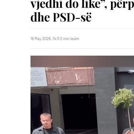
vjedhi do like”, pë
dhe PSD-së
18 May 2026, 14:11
·
2 min lexim