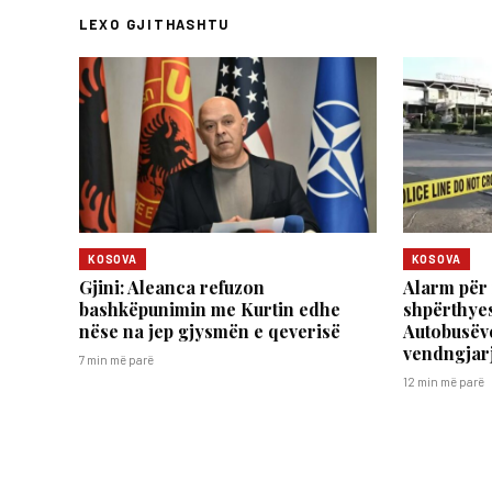
LEXO GJITHASHTU
KOSOVA
KOSOVA
​Gjini: Aleanca refuzon
Alarm për 
bashkëpunimin me Kurtin edhe
shpërthyes
nëse na jep gjysmën e qeverisë
Autobusëve
vendngjar
7 min më parë
12 min më parë