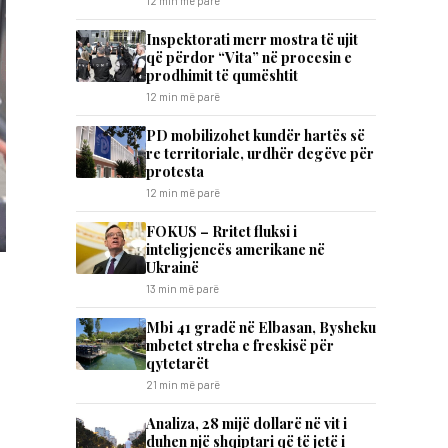
12 min më parë
Inspektorati merr mostra të ujit
që përdor “Vita” në procesin e
prodhimit të qumështit
12 min më parë
PD mobilizohet kundër hartës së
re territoriale, urdhër degëve për
protesta
12 min më parë
FOKUS – Rritet fluksi i
inteligjencës amerikane në
Ukrainë
13 min më parë
Mbi 41 gradë në Elbasan, Bysheku
mbetet streha e freskisë për
qytetarët
21 min më parë
Analiza, 28 mijë dollarë në vit i
duhen një shqiptari që të jetë i