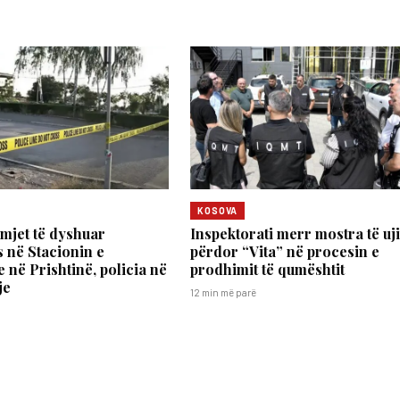
KOSOVA
mjet të dyshuar
Inspektorati merr mostra të uji
 në Stacionin e
përdor “Vita” në procesin e
 në Prishtinë, policia në
prodhimit të qumështit
je
12 min më parë