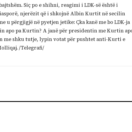
bajtshëm. Siç po e shihni, reagimi i LDK-së është i
asporë, njerëzit që i shkojnë Albin Kurtit në secilin
e u përgjigjë në pyetjen jetike: Çka kanë me bo LDK-ja
in apo pa Kurtin? A janë për presidentin me Kurtin ap
 me shku tutje, lypin votat për pushtet anti-Kurti e
lliqaj. /Telegrafi/