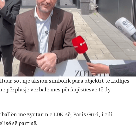
luar sot një aksion simbolik para objektit të Lidhjes
he përplasje verbale mes përfaqësuesve të dy
rballën me zyrtarin e LDK-së, Paris Guri, i cili
lisë së partisë.