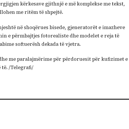
rgjigjen kërkesave gjithnjë e më komplekse me tekst,
llohen me ritëm të shpejtë.
thjeshtë në shoqërues bisede, gjeneratorët e imazheve
min e përmbajtjes fotorealiste dhe modelet e reja të
abime softuerësh dekada të vjetra.
edhe me paralajmërime për përdoruesit për kufizimet e
të. /Telegrafi/