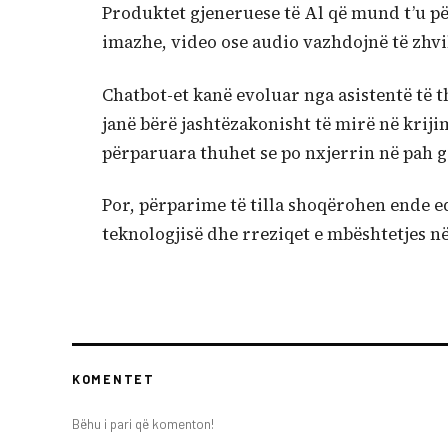
Produktet gjeneruese të Al që mund t’u pë
imazhe, video ose audio vazhdojnë të zhvi
Chatbot-et kanë evoluar nga asistentë të 
janë bërë jashtëzakonisht të mirë në kriji
përparuara thuhet se po nxjerrin në pah g
Por, përparime të tilla shoqërohen ende 
teknologjisë dhe rreziqet e mbështetjes në 
KOMENTET
Bëhu i pari që komenton!