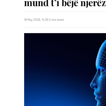
mund t’i bëjë njerëz
18 May 2026, 14:39
·
2 min lexim