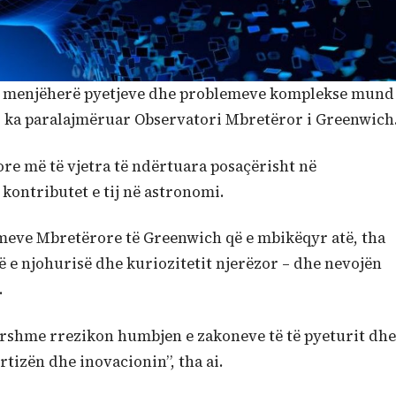
gjen menjëherë pyetjeve dhe problemeve komplekse mund
të, ka paralajmëruar Observatori Mbretëror i Greenwich
ore më të vjetra të ndërtuara posaçërisht në
kontributet e tij në astronomi.
meve Mbretërore të Greenwich që e mbikëqyr atë, tha
në e njohurisë dhe kuriozitetit njerëzor – dhe nevojën
.
ershme rrezikon humbjen e zakoneve të të pyeturit dhe
tizën dhe inovacionin”, tha ai.