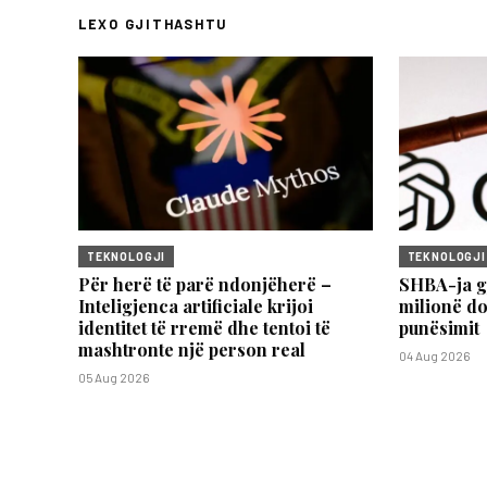
LEXO GJITHASHTU
TEKNOLOGJI
TEKNOLOGJI
Për herë të parë ndonjëherë –
SHBA-ja g
Inteligjenca artificiale krijoi
milionë do
identitet të rremë dhe tentoi të
punësimit
mashtronte një person real
04 Aug 2026
05 Aug 2026