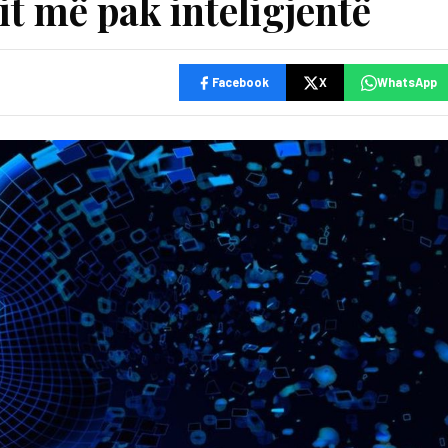
it më pak inteligjentë
Facebook
X
WhatsApp