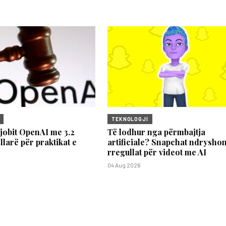
TEKNOLOGJI
jobit OpenAI me 3.2
Të lodhur nga përmbajtja
llarë për praktikat e
artificiale? Snapchat ndrysho
rregullat për videot me AI
04 Aug 2026