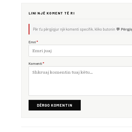
LINI NJË KOMENT TË RI
Për t'u përgjigjur një komenti specifik, kliko butonin
💬 Përgji
Emri
*
Komenti
*
DËRGO KOMENTIN