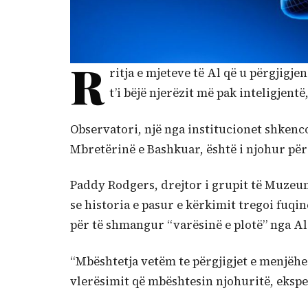
R
ritja e mjeteve të Al që u përgji
t’i bëjë njerëzit më pak inteligjen
Observatori, një nga institucionet shkenc
Mbretërinë e Bashkuar, është i njohur për 
Paddy Rodgers, drejtor i grupit të Muzeu
se historia e pasur e kërkimit tregoi fuqi
për të shmangur “varësinë e plotë” nga Al
“Mbështetja vetëm te përgjigjet e menjëh
vlerësimit që mbështesin njohuritë, eksper