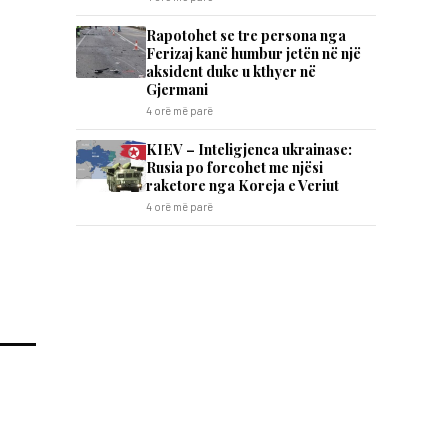
Rapotohet se tre persona nga
Ferizaj kanë humbur jetën në një
aksident duke u kthyer në
Gjermani
4 orë më parë
KIEV – Inteligjenca ukrainase:
Rusia po forcohet me njësi
raketore nga Koreja e Veriut
4 orë më parë