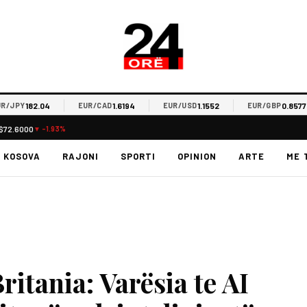
182.04
1.6194
1.1552
0.8577
PY
EUR/CAD
EUR/USD
EUR/GBP
$72.6000
▼ -1.93%
KOSOVA
RAJONI
SPORTI
OPINION
ARTE
ME 
itania: Varësia te AI