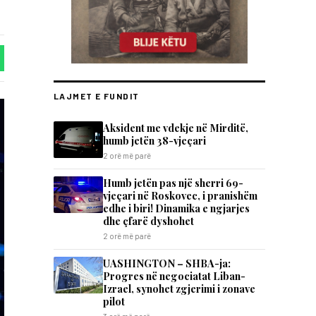
LAJMET E FUNDIT
Aksident me vdekje në Mirditë,
humb jetën 38-vjeçari
2 orë më parë
Humb jetën pas një sherri 69-
vjeçari në Roskovec, i pranishëm
edhe i biri! Dinamika e ngjarjes
dhe çfarë dyshohet
2 orë më parë
UASHINGTON – SHBA-ja:
Progres në negociatat Liban-
Izrael, synohet zgjerimi i zonave
pilot