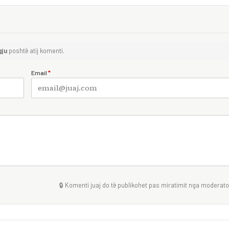
gju
poshtë atij komenti.
Email
*
🔒 Komenti juaj do të publikohet pas miratimit nga moderator