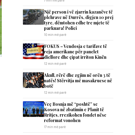
7 min më parë
Një person i vë zjarrin kazanëve të
plehrave në Durrës, digjen 10 prej
tyre, dëmtohen edhe tre mjete të
parkuara! Polici
10 min më parë
FOKUS – Vendosja e tarifave të
reja amerikane për panelet
diellore dhe çipat irriton Kinën
12 min më parë
Akull, rërë dhe zgjim në orën 3 të
natës! Stërvitja më masakruese në
botë
12 min më parë
​Veç Bosnja më “poshtë” se
Kosova në zbatimin e Planit të
Rritjes, rrezikohen fondet nëse
reformat vonohen
17 min më parë