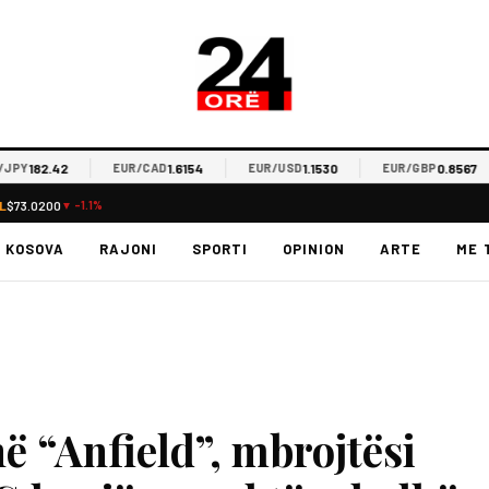
182.42
1.6154
1.1530
0.8567
EUR/CAD
EUR/USD
EUR/GBP
L
$73.0200
▼ -1.1%
KOSOVA
RAJONI
SPORTI
OPINION
ARTE
ME 
në “Anfield”, mbrojtësi