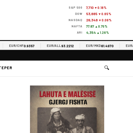
7,710
S&P 500
▼0.18%
53,885
DOW
▼0.85%
26,348
NASDAQ
▼0.06%
77.87
NAFTA
▲0.75%
4,354
ARI
▲1.26%
0.9357
93.2212
61.4970
EUR/CHF
EUR/ALL
EUR/MKD
EUR/RSD
🔍
TEPER