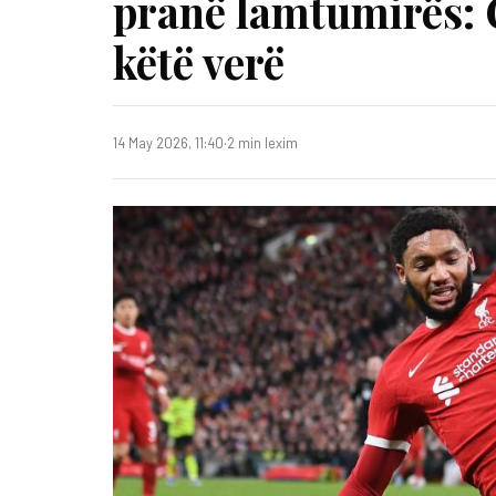
pranë lamtumirës: 
këtë verë
14 May 2026, 11:40
·
2 min lexim