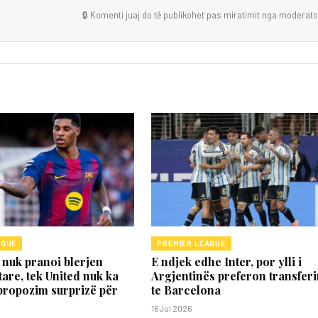
🔒 Komenti juaj do të publikohet pas miratimit nga moderator
AGUE
PREMIER LEAGUE
nuk pranoi blerjen
E ndjek edhe Inter, por ylli i
are, tek United nuk ka
Argjentinës preferon transfer
propozim surprizë për
te Barcelona
16 Jul 2026