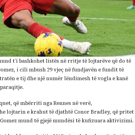
und t’i bashkohet listës në rritje të lojtarëve që do të
omez, i cili mbush 29 vjeç në fundjavën e fundit të
tratën e tij dhe një numër lëndimesh të vogla e kanë
 paraqitje.
quet, që mbërriti nga Rennes në verë,
 lojtarin e krahut të djathtë Conor Bradley, që pritet
 Gomez mund të gjejë mundësi të kufizuara aktivizimi.