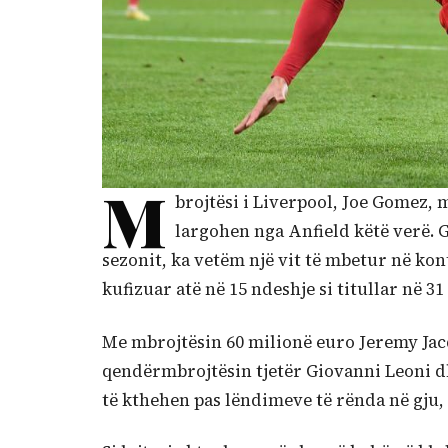
M
brojtësi i Liverpool, Joe Gomez, m
largohen nga Anfield këtë verë. G
sezonit, ka vetëm një vit të mbetur në kon
kufizuar atë në 15 ndeshje si titullar në 31
Me mbrojtësin 60 milionë euro Jeremy Jac
qendërmbrojtësin tjetër Giovanni Leoni dhe
të kthehen pas lëndimeve të rënda në gju,