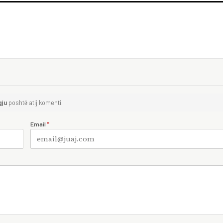
gju
poshtë atij komenti.
Email
*