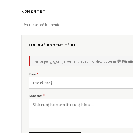
KOMENTET
Bëhu i pari që komenton!
LINI NJË KOMENT TË RI
Për t'u përgjigjur një komenti specifik, kliko butonin
💬 Përgji
Emri
*
Komenti
*