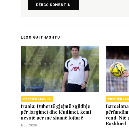
DËRGO KOMENTIN
LEXO GJITHASHTU
PREMIER LEAGUE
PREMIER LE
Iraola: Duhet të gjejmë zgjidhje
Barcelona 
për largimet dhe lëndimet, kemi
përfundimt
nevojë për më shumë lojtarë
vend. Një 
Rashford
17 Jul 2026