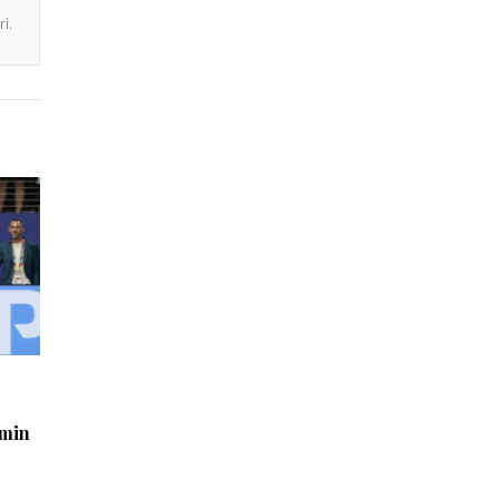
i.
imin