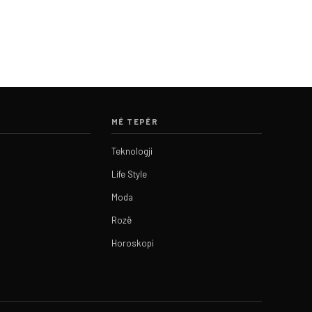
MË TEPËR
Teknologji
Life Style
Moda
Rozë
Horoskopi