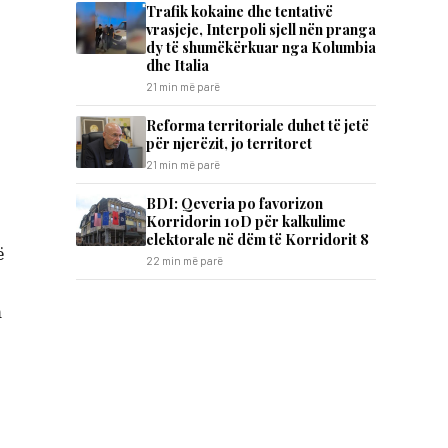
Trafik kokaine dhe tentativë
vrasjeje, Interpoli sjell nën pranga
dy të shumëkërkuar nga Kolumbia
dhe Italia
21 min më parë
Reforma territoriale duhet të jetë
për njerëzit, jo territoret
21 min më parë
BDI: Qeveria po favorizon
Korridorin 10D për kalkulime
elektorale në dëm të Korridorit 8
ë
22 min më parë
m