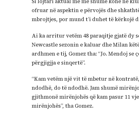
Si lojtari aktual me më shumë kohë në klub
ofruar në aspektin e përvojës dhe shkathtë
mbrojtjes, por mund t’i duhet të kërkojë d
Ai ka arritur vetëm 48 paraqitje gjatë dy 
Newcastle sezonin e kaluar dhe Milan këtë
ardhmen e tij, Gomez tha: “Jo. Mendoj se 
përgjigjja e sinqertë”.
“Kam vetëm një vit të mbetur në kontratë, 
ndodhë, do të ndodhë. Jam shumë mirënjoh
gjithmonë mirënjohës që kam pasur 11 vjet 
mirënjohës”, tha Gomez.