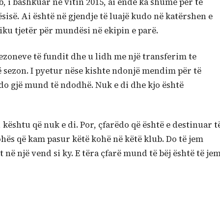
, i bashkuar në vitin 2015, ai ende ka shumë për të
sisë. Ai është në gjendje të luajë kudo në katërshen e
iku tjetër për mundësi në ekipin e parë.
sezoneve të fundit dhe u lidh me një transferim te
 sezon. I pyetur nëse kishte ndonjë mendim për të
çdo gjë mund të ndodhë. Nuk e di dhe kjo është
kështu që nuk e di. Por, çfarëdo që është e destinuar t
ës që kam pasur këtë kohë në këtë klub. Do të jem
në një vend si ky. E tëra çfarë mund të bëj është të je