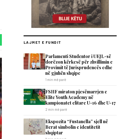
LAJMET E FUNDIT
Parlamenti Studentor i UEJL-së
dorëzon kërkesë për zhvillimin e
Provimit të Jurisprudencës edhe
në gjuhën shqipe
1 min më parë
FSHF miraton pjesëmarrjen e
Elite Youth Academy në
kampionatet elitare U-16 dhe U-17
2 min më parë
Ekspozita “Fustanella” sjell në
Berat simbolin e identitetit
shqiptar