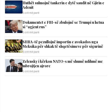
Huthët sulmojnë tankerin e dytë saudit në Gjirin e
Adenit
5 orë më parë
Dokumentet e FBI-së zbulojnë se Trumpi u hetua
si “agjent rus”
5 orë më parë
SHBA-të pezullojnë importin e avokados nga
Meksika për shkak të shqetësimeve për sigurinë
5 orë më parë
Zelensky i kërkon NATO-s më shumë ndihmë me
mbrojtjen ajrore
5 orë më parë