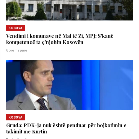
KOSOVA
Vendimi i komunave në Mal të Zi, MPJ: S’kanë
kompetencë ta ç’njohin Kosovën
6 orë më parë
KOSOVA
Gruda: PDK-ja nuk është penduar për bojkotimin e
takimit me Kurtin