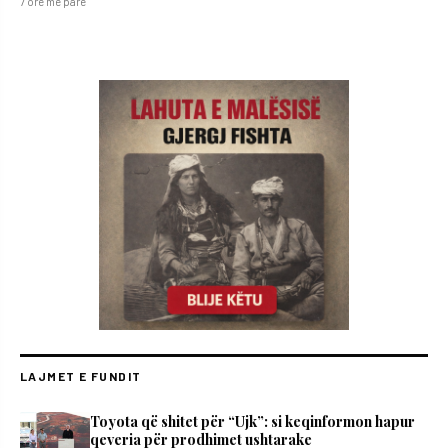
7 orë më parë
LAJMET E FUNDIT
Toyota që shitet për “Ujk”: si keqinformon hapur
qeveria për prodhimet ushtarake