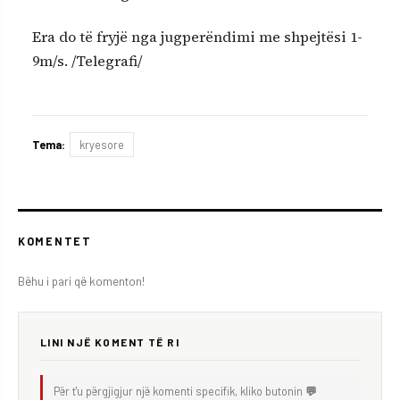
Era do të fryjë nga jugperëndimi me shpejtësi 1-
9m/s. /Telegrafi/
Tema:
kryesore
KOMENTET
Bëhu i pari që komenton!
LINI NJË KOMENT TË RI
Për t'u përgjigjur një komenti specifik, kliko butonin
💬