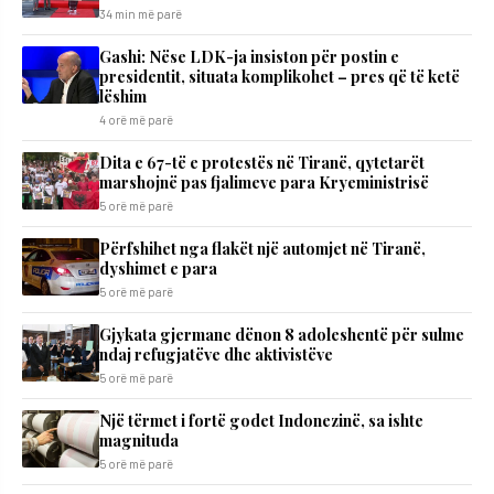
34 min më parë
Gashi: Nëse LDK-ja insiston për postin e
presidentit, situata komplikohet – pres që të ketë
lëshim
4 orë më parë
Dita e 67-të e protestës në Tiranë, qytetarët
marshojnë pas fjalimeve para Kryeministrisë
5 orë më parë
Përfshihet nga flakët një automjet në Tiranë,
dyshimet e para
5 orë më parë
Gjykata gjermane dënon 8 adoleshentë për sulme
ndaj refugjatëve dhe aktivistëve
5 orë më parë
Një tërmet i fortë godet Indonezinë, sa ishte
magnituda
5 orë më parë