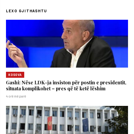
LEXO GJITHASHTU
KOSOVA
Gashi: Nëse LDK-ja insiston për postin e presidentit,
situata komplikohet – pres që të ketë lëshim
4 orë më parë