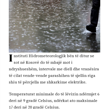
I
nstituti Hidrometeorologjik bën të ditur se
sot në Kosovë do të mbajë mot i
ndryshueshëm, intervale me diell dhe vranësira
të cilat vende-vende parashihen të sjellin riga
shiu të përcjella me shkarkime elektrike.
Temperaturat minimale do të lëvizin ndërmjet 6
deri në 9 gradë Celsius, ndërkat ato maksimale
17 deri në 20 gradë Celsius.