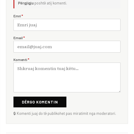
Përgjigju
poshtë atij komenti.
Emri
*
Email
*
Komenti
*
DËRGO KOMENTIN
🔒 Komenti juaj do të publikohet pas miratimit nga moderatori.