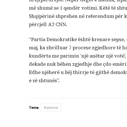
më shumë se 1 qendër votimi. Këtë të shtu
Shqipërinë shprehen në referendum për kr
përcjell A2 CNN.
“Partia Demokratike është krenare sepse, 
maj, ka zhvilluar 7 procese zgjedhore të h
kundërta me parimin ‘një anëtar një votë’,
dekade nuk bëhen zgjedhje dhe çdo emërim 
Edhe njëherë u bëj thirrje të gjithë demo
e së shtunës”.
Tema:
kryesore