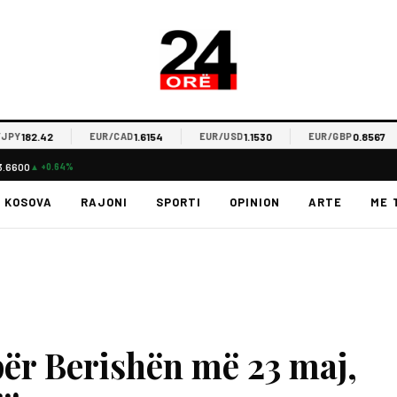
182.42
1.6154
1.1530
0.8567
EUR/CAD
EUR/USD
EUR/GBP
3.6600
▲ +0.64%
KOSOVA
RAJONI
SPORTI
OPINION
ARTE
ME 
ër Berishën më 23 maj,