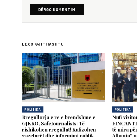
DËRGO KOMENTIN
LEXO GJITHASHTU
POLITIKA
POLITIKA
Rregullorja e re e brendshme e
Nufi vizito
GJKKO, SafeJournalists: Të
FINCANTIER
rishikohen rregullat! Kufizohen
të mira pë
gazetarët dhe informimi publik
Albania” n