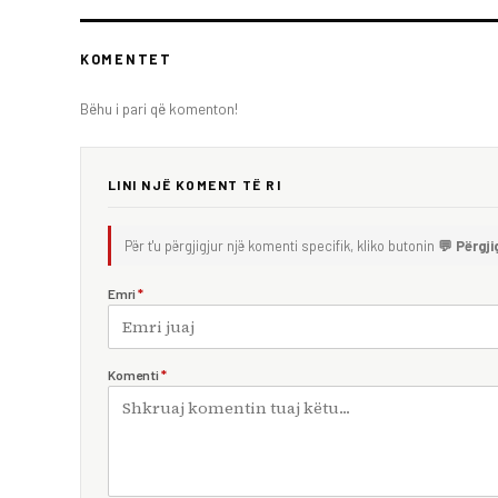
KOMENTET
Bëhu i pari që komenton!
LINI NJË KOMENT TË RI
Për t'u përgjigjur një komenti specifik, kliko butonin
💬 Përgji
Emri
*
Komenti
*