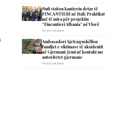
Nufi viziton kantierin detar të
FINCANTIERI në Itali: Praktikat
më të mira për projektin
“Fincantieri Albania” në Vlorë
40 min më parë
3
Ambasadori Ajeti ngushëllon
familjet e viktimave të aksidentit
në Gjermani: Jemi në kontakt me
autoritetet gjermane
45 min më parë