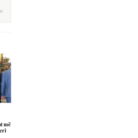
i.
at më
eri