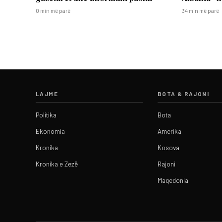
0 min më parë
34 min më parë
LAJME
BOTA & RAJONI
Politika
Bota
Ekonomia
Amerika
Kronika
Kosova
Kronika e Zezë
Rajoni
Maqedonia