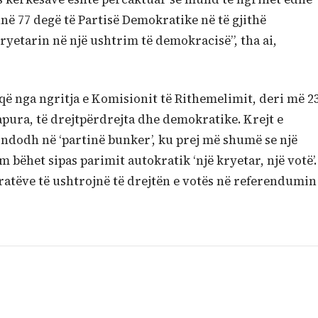
në 77 degë të Partisë Demokratike në të gjithë
yetarin në një ushtrim të demokracisë”, tha ai,
që nga ngritja e Komisionit të Rithemelimit, deri më 2
apura, të drejtpërdrejta dhe demokratike. Krejt e
 ndodh në ‘partinë bunker’, ku prej më shumë se një
bëhet sipas parimit autokratik ‘një kryetar, një votë’.
kratëve të ushtrojnë të drejtën e votës në referendumin