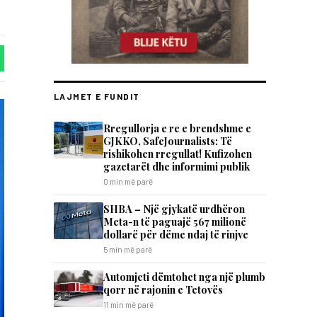
LAJMET E FUNDIT
Rregullorja e re e brendshme e
GJKKO, SafeJournalists: Të
rishikohen rregullat! Kufizohen
gazetarët dhe informimi publik
0 min më parë
SHBA – Një gjykatë urdhëron
Meta-n të paguajë 567 milionë
dollarë për dëme ndaj të rinjve
5 min më parë
Automjeti dëmtohet nga një plumb
qorr në rajonin e Tetovës
11 min më parë