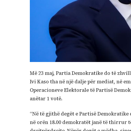
Më 23 maj, Partia Demokratike do të zhvill
Ivi Kaso tha në një dalje për mediat, në e
Operacioneve Elektorale të Partisë Demokra
anëtar 1 votë.
“Në të gjithë degët e Partisë Demokratike 
në orën 18.00 demokratët janë të thirrur t
drejtpërdrejte. Nëpër degët e mëdha, sip