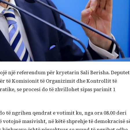
ojë një referendum për kryetarin Sali Berisha. Deputet
mër të Komisionit të Organizimit dhe Kontrollit të
tike, se procesi do të zhvillohet sipas parimit 1
do të ngrihen qendrat e votimit ku, nga ora 08.00 deri
ë votojnë masivisht, në këtë shprehje të demokracisë s
as kërkesave është përcaktuar se mund të ngrihet edhe