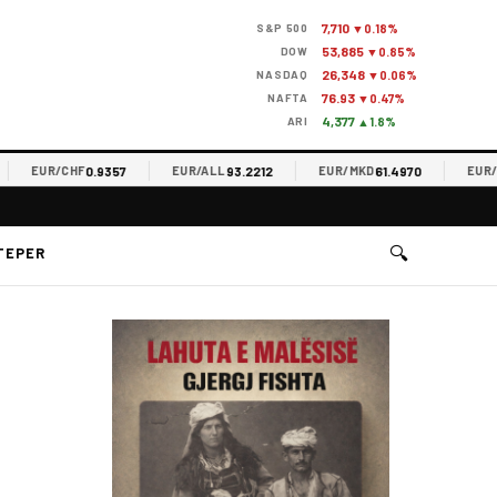
7,710
S&P 500
▼0.18%
53,885
DOW
▼0.85%
26,348
NASDAQ
▼0.06%
76.93
NAFTA
▼0.47%
4,377
ARI
▲1.8%
0.9357
93.2212
61.4970
EUR/CHF
EUR/ALL
EUR/MKD
EUR/RSD
🔍
TEPER