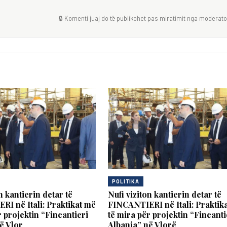
🔒 Komenti juaj do të publikohet pas miratimit nga moderator
POLITIKA
n kantierin detar të
Nufi viziton kantierin detar të
I në Itali: Praktikat më
FINCANTIERI në Itali: Praktik
r projektin “Fincantieri
të mira për projektin “Fincanti
ë Vlor
Albania” në Vlorë