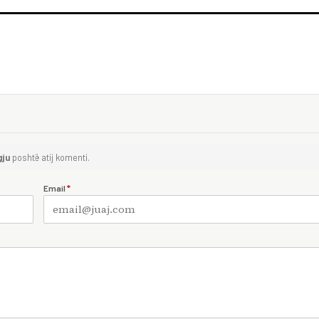
gju
poshtë atij komenti.
Email
*