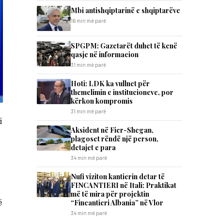
Mbi antishqiptarinë e shqiptarëve
16 min më parë
SPGPM: Gazetarët duhet të kenë
qasje në informacion
31 min më parë
Hoti: LDK ka vullnet për
themelimin e institucioneve, por
kërkon kompromis
31 min më parë
i
Aksident në Fier-Shegan,
plagoset rëndë një person,
detajet e para
34 min më parë
Nufi viziton kantierin detar të
FINCANTIERI në Itali: Praktikat
më të mira për projektin
ë
“Fincantieri Albania” në Vlor
34 min më parë