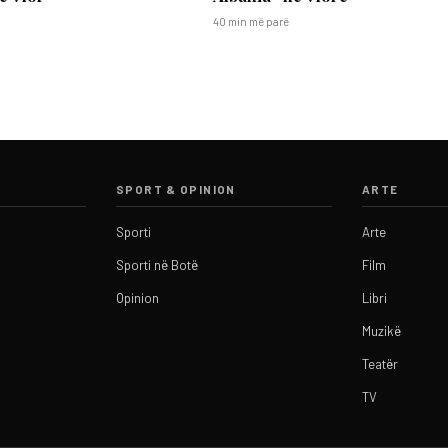
40 min më parë
SPORT & OPINION
ARTE
Sporti
Arte
Sporti në Botë
Film
Opinion
Libri
Muzikë
Teatër
TV