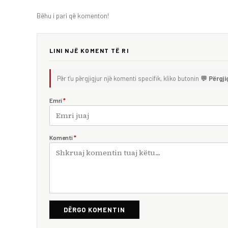
Bëhu i pari që komenton!
LINI NJË KOMENT TË RI
Për t'u përgjigjur një komenti specifik, kliko butonin
💬 Përgji
Emri
*
Komenti
*
DËRGO KOMENTIN