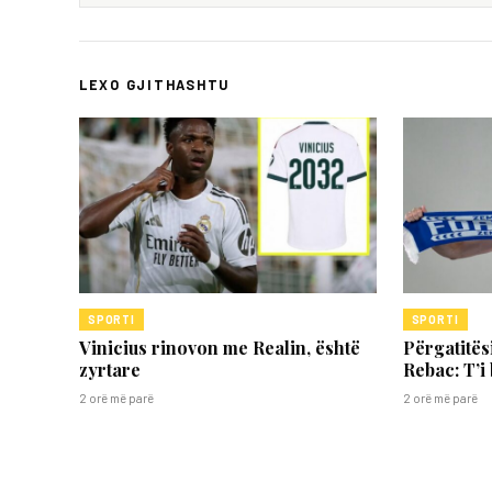
LEXO GJITHASHTU
SPORTI
SPORTI
Vinicius rinovon me Realin, është
Përgatitësi
zyrtare
Rebac: T’i
2 orë më parë
2 orë më parë