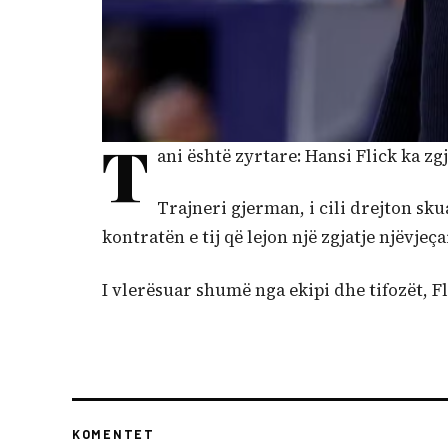
T
ani është zyrtare: Hansi Flick ka zg
Trajneri gjerman, i cili drejton sk
kontratën e tij që lejon një zgjatje njëvjeça
I vlerësuar shumë nga ekipi dhe tifozët, Fl
KOMENTET