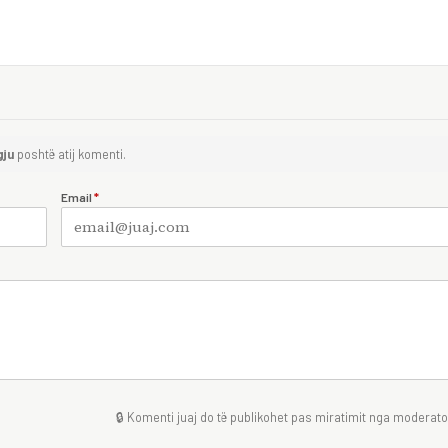
gju
poshtë atij komenti.
Email
*
🔒 Komenti juaj do të publikohet pas miratimit nga moderator