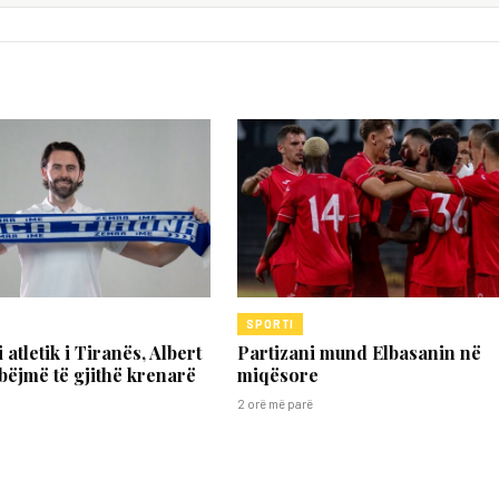
SPORTI
 atletik i Tiranës, Albert
Partizani mund Elbasanin në
 bëjmë të gjithë krenarë
miqësore
2 orë më parë