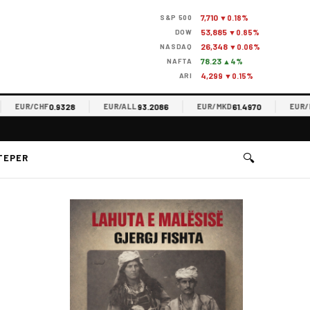
7,710
S&P 500
▼0.18%
53,885
DOW
▼0.85%
26,348
NASDAQ
▼0.06%
78.23
NAFTA
▲4%
4,299
ARI
▼0.15%
0.9328
93.2086
61.4970
EUR/CHF
EUR/ALL
EUR/MKD
EUR/RS
🔍
TEPER