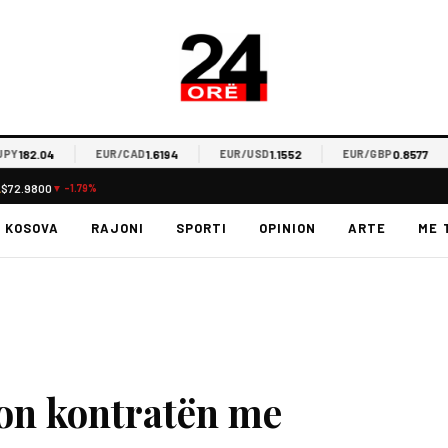
182.04
1.6194
1.1552
0.8577
EUR/CAD
EUR/USD
EUR/GBP
L
$72.9800
▼ -1.79%
KOSOVA
RAJONI
SPORTI
OPINION
ARTE
ME 
von kontratën me