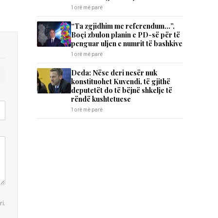
1 orë më parë
“Ta zgjidhim me referendum…”,
Boçi zbulon planin e PD-së për të
penguar uljen e numrit të bashkive
1 orë më parë
Deda: Nëse deri nesër nuk
konstituohet Kuvendi, të gjithë
deputetët do të bëjnë shkelje të
rëndë kushtetuese
1 orë më parë
i.