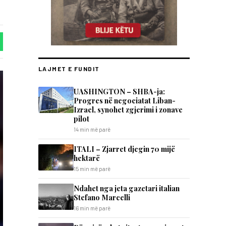
LAJMET E FUNDIT
UASHINGTON – SHBA-ja:
Progres në negociatat Liban-
Izrael, synohet zgjerimi i zonave
pilot
14 min më parë
ITALI – Zjarret djegin 70 mijë
hektarë
15 min më parë
Ndahet nga jeta gazetari italian
Stefano Marcelli
16 min më parë