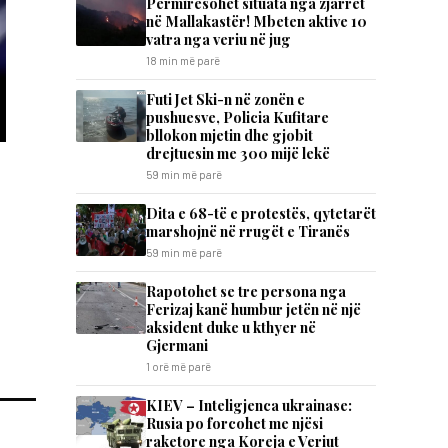
Përmirësohet situata nga zjarret
në Mallakastër! Mbeten aktive 10
vatra nga veriu në jug
18 min më parë
Futi Jet Ski-n në zonën e
pushuesve, Policia Kufitare
bllokon mjetin dhe gjobit
drejtuesin me 300 mijë lekë
59 min më parë
Dita e 68-të e protestës, qytetarët
marshojnë në rrugët e Tiranës
59 min më parë
Rapotohet se tre persona nga
Ferizaj kanë humbur jetën në një
aksident duke u kthyer në
Gjermani
1 orë më parë
KIEV – Inteligjenca ukrainase:
Rusia po forcohet me njësi
raketore nga Koreja e Veriut