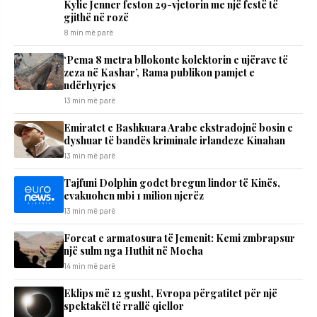
Kylie Jenner feston 29-vjetorin me një festë të
gjithë në rozë
8 min më parë
‘Pema 8 metra bllokonte kolektorin e ujërave të
zeza në Kashar’, Rama publikon pamjet e
ndërhyrjes
13 min më parë
Emiratet e Bashkuara Arabe ekstradojnë bosin e
dyshuar të bandës kriminale irlandeze Kinahan
13 min më parë
Tajfuni Dolphin godet bregun lindor të Kinës,
evakuohen mbi 1 milion njerëz
13 min më parë
Forcat e armatosura të Jemenit: Kemi zmbrapsur
një sulm nga Huthit në Mocha
14 min më parë
Eklips më 12 gusht, Evropa përgatitet për një
spektakël të rrallë qiellor