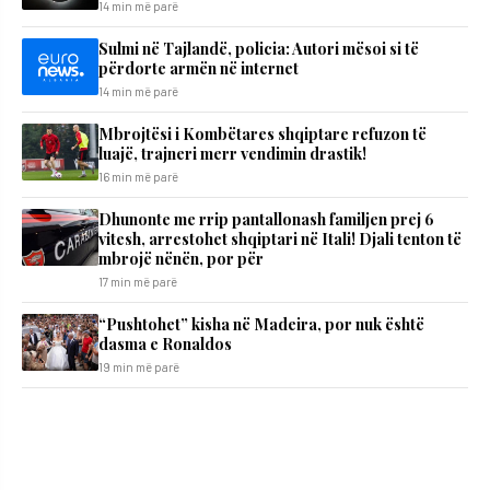
14 min më parë
Sulmi në Tajlandë, policia: Autori mësoi si të
përdorte armën në internet
14 min më parë
Mbrojtësi i Kombëtares shqiptare refuzon të
luajë, trajneri merr vendimin drastik!
16 min më parë
Dhunonte me rrip pantallonash familjen prej 6
vitesh, arrestohet shqiptari në Itali! Djali tenton të
mbrojë nënën, por për
17 min më parë
“Pushtohet” kisha në Madeira, por nuk është
dasma e Ronaldos
19 min më parë