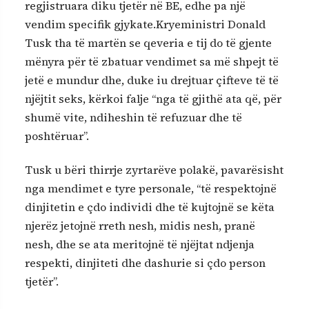
regjistruara diku tjetër në BE, edhe pa një
vendim specifik gjykate.Kryeministri Donald
Tusk tha të martën se qeveria e tij do të gjente
mënyra për të zbatuar vendimet sa më shpejt të
jetë e mundur dhe, duke iu drejtuar çifteve të të
njëjtit seks, kërkoi falje “nga të gjithë ata që, për
shumë vite, ndiheshin të refuzuar dhe të
poshtëruar”.
Tusk u bëri thirrje zyrtarëve polakë, pavarësisht
nga mendimet e tyre personale, “të respektojnë
dinjitetin e çdo individi dhe të kujtojnë se këta
njerëz jetojnë rreth nesh, midis nesh, pranë
nesh, dhe se ata meritojnë të njëjtat ndjenja
respekti, dinjiteti dhe dashurie si çdo person
tjetër”.