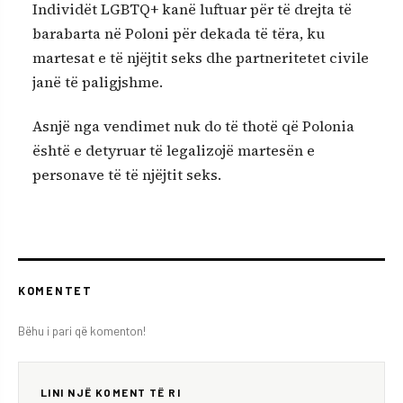
Individët LGBTQ+ kanë luftuar për të drejta të
barabarta në Poloni për dekada të tëra, ku
martesat e të njëjtit seks dhe partneritetet civile
janë të paligjshme.
Asnjë nga vendimet nuk do të thotë që Polonia
është e detyruar të legalizojë martesën e
personave të të njëjtit seks.
KOMENTET
Bëhu i pari që komenton!
LINI NJË KOMENT TË RI