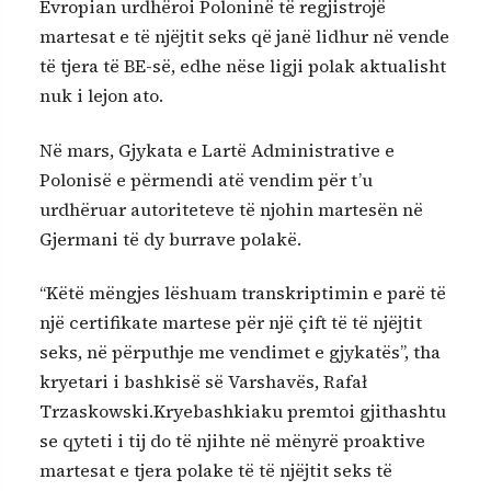
Evropian urdhëroi Poloninë të regjistrojë
martesat e të njëjtit seks që janë lidhur në vende
të tjera të BE-së, edhe nëse ligji polak aktualisht
nuk i lejon ato.
Në mars, Gjykata e Lartë Administrative e
Polonisë e përmendi atë vendim për t’u
urdhëruar autoriteteve të njohin martesën në
Gjermani të dy burrave polakë.
“Këtë mëngjes lëshuam transkriptimin e parë të
një certifikate martese për një çift të të njëjtit
seks, në përputhje me vendimet e gjykatës”, tha
kryetari i bashkisë së Varshavës, Rafał
Trzaskowski.Kryebashkiaku premtoi gjithashtu
se qyteti i tij do të njihte në mënyrë proaktive
martesat e tjera polake të të njëjtit seks të