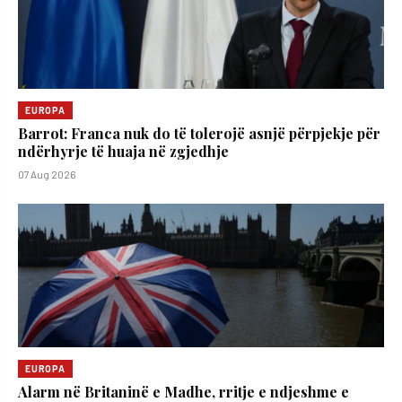
EUROPA
Barrot: Franca nuk do të tolerojë asnjë përpjekje për
ndërhyrje të huaja në zgjedhje
07 Aug 2026
EUROPA
Alarm në Britaninë e Madhe, rritje e ndjeshme e