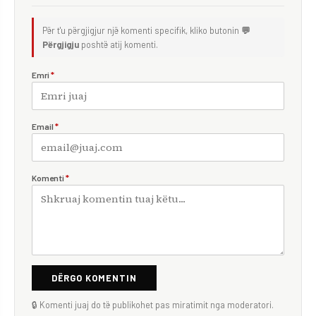
Për t'u përgjigjur një komenti specifik, kliko butonin
💬
Përgjigju
poshtë atij komenti.
Emri
*
Email
*
Komenti
*
DËRGO KOMENTIN
🔒 Komenti juaj do të publikohet pas miratimit nga moderatori.