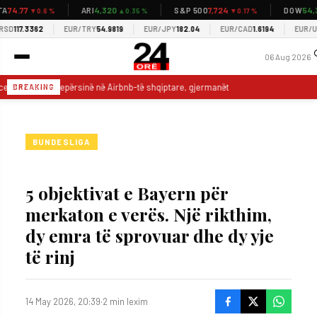
74.77
4,320
7,724
54,3
ARI
S&P 500
DOW
▼0.6 %
▲0.35 %
▼0.17 %
D
117.3362
EUR/TRY
54.9819
EUR/JPY
182.04
EUR/CAD
1.6194
EUR/US
06 Aug 2026
ezët zgjerojnë epërsinë në Airbnb-të shqiptare, gjermanët të dytët por pesha e ty
BREAKING
BUNDESLIGA
5 objektivat e Bayern për
merkaton e verës. Një rikthim,
dy emra të sprovuar dhe dy yje
të rinj
14 May 2026, 20:39
·
2 min lexim