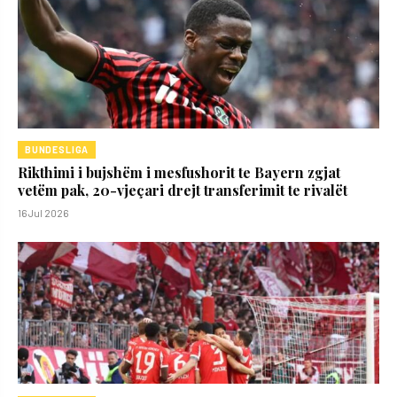
BUNDESLIGA
Rikthimi i bujshëm i mesfushorit te Bayern zgjat
vetëm pak, 20-vjeçari drejt transferimit te rivalët
16 Jul 2026