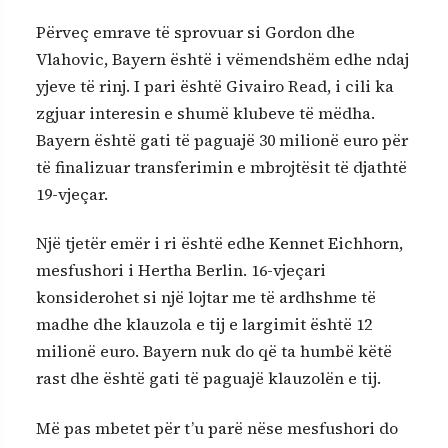
Përveç emrave të sprovuar si Gordon dhe
Vlahovic, Bayern është i vëmendshëm edhe ndaj
yjeve të rinj. I pari është Givairo Read, i cili ka
zgjuar interesin e shumë klubeve të mëdha.
Bayern është gati të paguajë 30 milionë euro për
të finalizuar transferimin e mbrojtësit të djathtë
19-vjeçar.
Një tjetër emër i ri është edhe Kennet Eichhorn,
mesfushori i Hertha Berlin. 16-vjeçari
konsiderohet si një lojtar me të ardhshme të
madhe dhe klauzola e tij e largimit është 12
milionë euro. Bayern nuk do që ta humbë këtë
rast dhe është gati të paguajë klauzolën e tij.
Më pas mbetet për t’u parë nëse mesfushori do