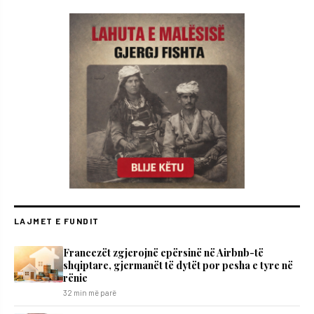
LAJMET E FUNDIT
Francezët zgjerojnë epërsinë në Airbnb-të
shqiptare, gjermanët të dytët por pesha e tyre në
rënie
32 min më parë