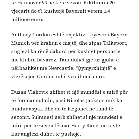
te Hannover 96 në këtë sezon. Rikthimi i 20-
vjeçarit do t’i kushtojë Bayernit vetëm 1.4
milionë euro.
Anthony Gordon është objektivi kryesor i Bayern
Munich për krahun e majtë, dhe sipas Talksport,
anglezi ka rënë dakord për kushtet personale
me klubin bavarez. Tani duhet gjetur gjuha e
përbashkët me Newcastle. “Qymyrxhinjtë” e
vlerësojnë Gordon mbi 75 milionë euro.
Dusan Vlahovic shihet si një mundësi e mirë për
të forcuar sulmin, pasi Nicolas Jackson nuk ka
bindur aspak dhe do të largohet në fund të
sezonit. Sulmuesi serb shihet si një mundësi e
mirë për të zëvendësuar Harry Kane, në rastet
kur anglezi duhet të pushojë.