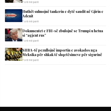
7 orë më parë
Huthët sulmojnë tankerin e dytë saudit në Gjirin e
Adenit
7 orë më parë
Dokumentet e FBI-së zbulojnë se Trumpi u hetua
si “agjent rus”
7 orë më parë
SHBA-të pezullojnë importin e avokados nga
Meksika për shkak të shqetësimeve për sigurinë
7 orë më parë