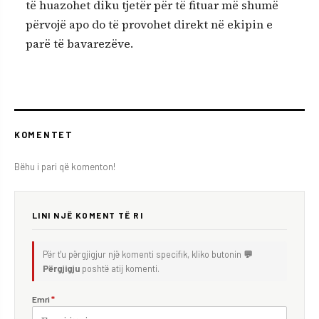
të huazohet diku tjetër për të fituar më shumë
përvojë apo do të provohet direkt në ekipin e
parë të bavarezëve.
KOMENTET
Bëhu i pari që komenton!
LINI NJË KOMENT TË RI
Për t'u përgjigjur një komenti specifik, kliko butonin
💬
Përgjigju
poshtë atij komenti.
Emri
*