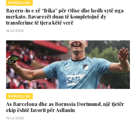
BUNDESLIGA
Bayern-in e zë “frika” për Olise dhe hedh sytë nga
merkato. Bavarezët duan të kompletojnë dy
transferime të tjera këtë verë
16 Jul 2026
BUNDESLIGA
As Barcelona dhe as Borussia Dortmund, një tjetër
ekip është favorit për Asllanin
15 Jul 2026