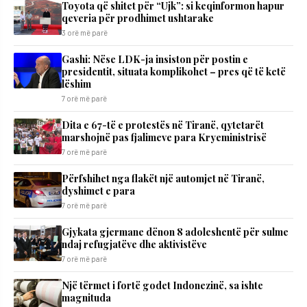
Toyota që shitet për “Ujk”: si keqinformon hapur
qeveria për prodhimet ushtarake
3 orë më parë
Gashi: Nëse LDK-ja insiston për postin e
presidentit, situata komplikohet – pres që të ketë
lëshim
7 orë më parë
Dita e 67-të e protestës në Tiranë, qytetarët
marshojnë pas fjalimeve para Kryeministrisë
7 orë më parë
Përfshihet nga flakët një automjet në Tiranë,
dyshimet e para
7 orë më parë
Gjykata gjermane dënon 8 adoleshentë për sulme
ndaj refugjatëve dhe aktivistëve
7 orë më parë
Një tërmet i fortë godet Indonezinë, sa ishte
magnituda