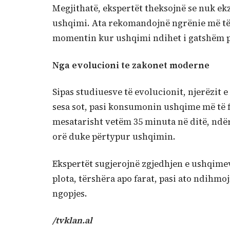
Megjithatë, ekspertët theksojnë se nuk ek
ushqimi. Ata rekomandojnë ngrënie më të 
momentin kur ushqimi ndihet i gatshëm për
Nga evolucioni te zakonet moderne
Sipas studiuesve të evolucionit, njerëzi
sesa sot, pasi konsumonin ushqime më të fo
mesatarisht vetëm 35 minuta në ditë, ndër
orë duke përtypur ushqimin.
Ekspertët sugjerojnë zgjedhjen e ushqimev
plota, tërshëra apo farat, pasi ato ndihmo
ngopjes.
/tvklan.al