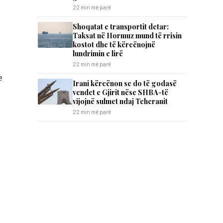
22 min më parë
Shoqatat e transportit detar:
Taksat në Hormuz mund të rrisin
kostot dhe të kërcënojnë
lundrimin e lirë
22 min më parë
e
Irani kërcënon se do të godasë
vendet e Gjirit nëse SHBA-të
vijojnë sulmet ndaj Teheranit
22 min më parë