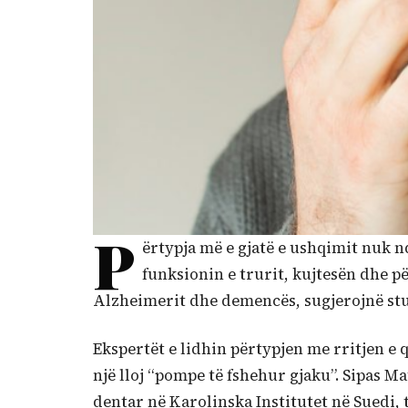
P
ërtypja më e gjatë e ushqimit nuk 
funksionin e trurit, kujtesën dhe p
Alzheimerit dhe demencës, sugjerojnë stud
Ekspertët e lidhin përtypjen me rritjen e q
një lloj “pompe të fshehur gjaku”. Sipas 
dentar në Karolinska Institutet në Suedi, 