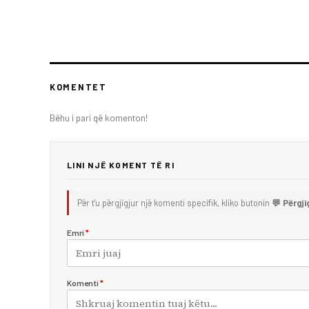
KOMENTET
Bëhu i pari që komenton!
LINI NJË KOMENT TË RI
Për t'u përgjigjur një komenti specifik, kliko butonin
💬 Përgji
Emri
*
Komenti
*