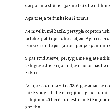
dërgon më shumë gjak në tru dhe ndihmon n
Nga tretja te funksioni i trurit
Në nivelin më bazik, përtypja copëton us
të lehtë gëlltitjen dhe tretjen. Ajo rrit
pankreasin të përgatiten për përpunimin 
Sipas studiuesve, përtypja më e gjatë ndi
ushqyese dhe krijon ndjesi më të madhe n
kalori.
Në një studim të vitit 2009, pjesëmarrës
mirë yndyrat dhe energjinë nga ushqimi. N
ushqimin 40 herë ndiheshin më të ngopur d
ghrelin.