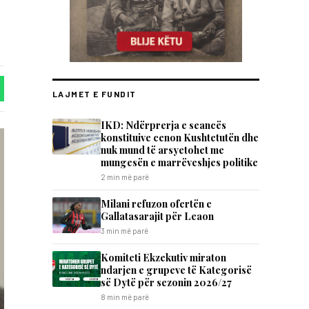
LAJMET E FUNDIT
IKD: Ndërprerja e seancës
konstituive cenon Kushtetutën dhe
nuk mund të arsyetohet me
mungesën e marrëveshjes politike
2 min më parë
Milani refuzon ofertën e
Gallatasarajit për Leaon
3 min më parë
Komiteti Ekzekutiv miraton
ndarjen e grupeve të Kategorisë
së Dytë për sezonin 2026/27
8 min më parë