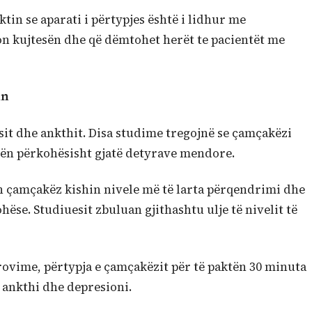
tin se aparati i përtypjes është i lidhur me
on kujtesën dhe që dëmtohet herët te pacientët me
in
sit dhe ankthit. Disa studime tregojnë se çamçakëzi
ën përkohësisht gjatë detyrave mendore.
n çamçakëz kishin nivele më të larta përqendrimi dhe
hëse. Studiuesit zbuluan gjithashtu ulje të nivelit të
rovime, përtypja e çamçakëzit për të paktën 30 minuta
, ankthi dhe depresioni.