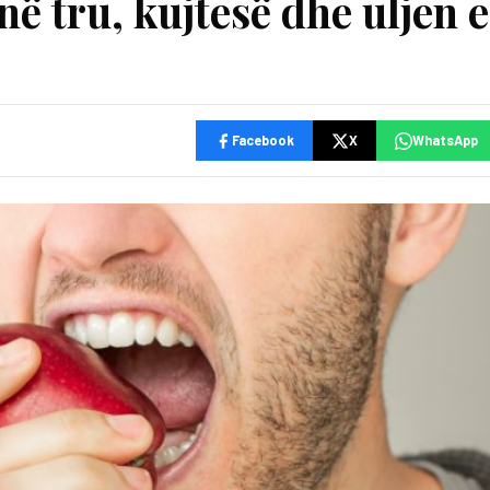
në tru, kujtesë dhe uljen e
Facebook
X
WhatsApp