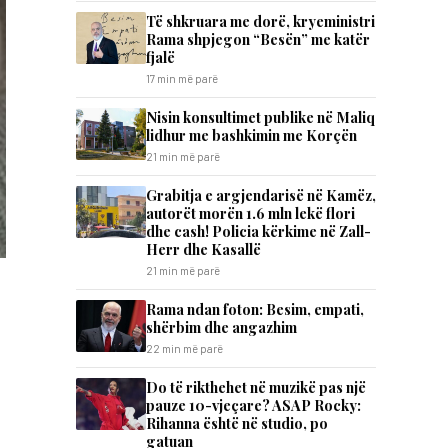
Të shkruara me dorë, kryeministri
Rama shpjegon “Besën” me katër
fjalë
17 min më parë
Nisin konsultimet publike në Maliq
lidhur me bashkimin me Korçën
21 min më parë
Grabitja e argjendarisë në Kamëz,
autorët morën 1.6 mln lekë flori
dhe cash! Policia kërkime në Zall-
Herr dhe Kasallë
21 min më parë
Rama ndan foton: Besim, empati,
shërbim dhe angazhim
22 min më parë
Do të rikthehet në muzikë pas një
pauze 10-vjeçare? ASAP Rocky:
Rihanna është në studio, po
gatuan