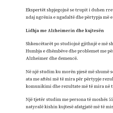
Ekspertët shpjegojnë se trupit i duhen rre
ndaj ngrënia e ngadaltë dhe përtypja më e
Lidhja me Alzheimerin dhe kujtesën
Shkencëtarët po studiojnë gjithnjë e më s
Humbja e dhëmbëve dhe problemet me përt
Alzheimer dhe demencë.
Në një studim ku morën pjesë më shumë se
ata me aftësi më të mira për përtypje rezu
komunikimi dhe rezultate më të mira në t
Një tjetër studim me persona të moshës 5
natyralë kishin kujtesë afatgjatë më të mir