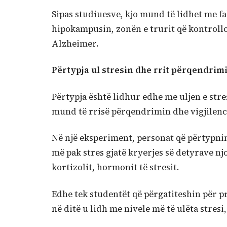
Sipas studiuesve, kjo mund të lidhet me fak
hipokampusin, zonën e trurit që kontroll
Alzheimer.
Përtypja ul stresin dhe rrit përqendrim
Përtypja është lidhur edhe me uljen e stre
mund të rrisë përqendrimin dhe vigjilenc
Në një eksperiment, personat që përtypni
më pak stres gjatë kryerjes së detyrave njo
kortizolit, hormonit të stresit.
Edhe tek studentët që përgatiteshin për p
në ditë u lidh me nivele më të ulëta stresi