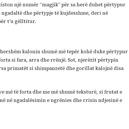
ziston një numër “magjik” për sa herë duhet përtypur
ngadaltë dhe përtypje të kujdesshme, deri në
 t’u gëlltitur.
t e hershëm kalonin shumë më tepër kohë duke përtypur
rta si fara, arra dhe rrënjë. Sot, njerëzit përtypin
sa primatët si shimpanzetë dhe gorillat kalojnë disa
e më të forta dhe me më shumë teksturë, si frutat e
jnë në ngadalësimin e ngrënies dhe rrisin ndjesinë e