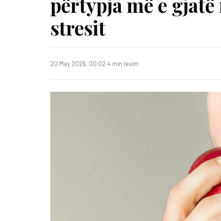
përtypja më e gjatë 
stresit
20 May 2026, 00:02
·
4 min lexim