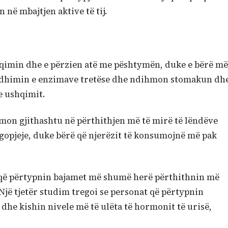
ë mbajtjen aktive të tij.
hqimin dhe e përzien atë me pështymën, duke e bërë më
 prodhimin e enzimave tretëse dhe ndihmon stomakun dh
e ushqimit.
hmon gjithashtu në përthithjen më të mirë të lëndëve
gopjeje, duke bërë që njerëzit të konsumojnë më pak
it që përtypnin bajamet më shumë herë përthithnin më
jë tjetër studim tregoi se personat që përtypnin
he kishin nivele më të ulëta të hormonit të urisë,