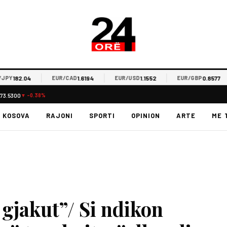
82.04
1.6194
1.1552
0.8577
EUR/CAD
EUR/USD
EUR/GBP
E
73.5300
▼ -0.38%
KOSOVA
RAJONI
SPORTI
OPINION
ARTE
ME 
gjakut”/ Si ndikon