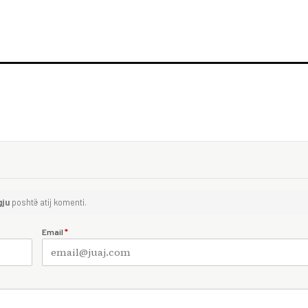
gju
poshtë atij komenti.
Email
*