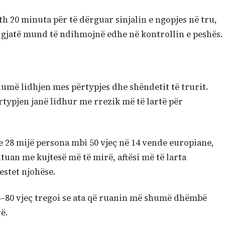
th 20 minuta për të dërguar sinjalin e ngopjes në tru,
 gjatë mund të ndihmojnë edhe në kontrollin e peshës.
humë lidhjen mes përtypjes dhe shëndetit të trurit.
ypjen janë lidhur me rrezik më të lartë për
 28 mijë persona mbi 50 vjeç në 14 vende europiane,
ltuan me kujtesë më të mirë, aftësi më të larta
estet njohëse.
5–80 vjeç tregoi se ata që ruanin më shumë dhëmbë
ë.