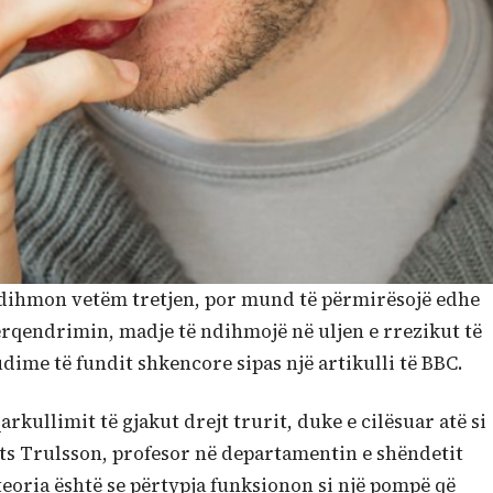
ndihmon vetëm tretjen, por mund të përmirësojë edhe
ërqendrimin, madje të ndihmojë në uljen e rrezikut të
ime të fundit shkencore sipas një artikulli të BBC.
arkullimit të gjakut drejt trurit, duke e cilësuar atë si
Mats Trulsson, profesor në departamentin e shëndetit
teoria është se përtypja funksionon si një pompë që