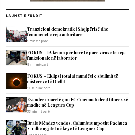
LAJMET E FUNDIT
Tranzicioni demokratik i Shqipërisë dhe
fenomenet e reja autoritare
5 min më parë
FOKUS – IA krijon për herë të parë viruse të reja
funksionale në laborator
8 min më parë
FOKUS – Eklipsi total si mundësi e zbulimit të
mistereve të Diellit
20 min më parë
Evander i zjarrtë çon FC Cincinnati drejt fitores së
madhe në Leagues Cup
33 min më parë
Brais Méndez vendos, Columbus mposht Pachuca
2-1 dhe ngjitet në krye të Leagues Cup
1 orë më parë