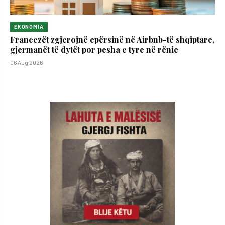
EKONOMIA
Francezët zgjerojnë epërsinë në Airbnb-të shqiptare,
gjermanët të dytët por pesha e tyre në rënie
06 Aug 2026