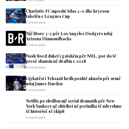
Charlotte FC mposht Atlas 2-0 dhe kryeson
tabelën e Leagues Cup
2 orë më parë
Një fitore 3-2 për Los Angeles Dodgers ndaj
Arizona Diamondbacks
2 orë më parë
Nash Roed duket i gatshëm për NHL, por do të
presë shansin në draftin e 2028
3 orë më parë
Gjykatësi i Teksasit hedh poshtë akuzën për armë
ndaj James Harden
3 orë më parë
Netflix po zhvillon një serial dramatik për New
York Yankees që shtrihet në periudha të ndryshme
të historisë së ekipit
3 orë më parë