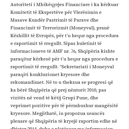
Autoriteti i Mbikëqyrjes Financiare i ka kërkuar
Komitetit të Ekspertëve për Vlerësimin e
Masave Kundër Pastrimit të Parave dhe
Financimit të Terrorizmit (Moneyval), pranë
Këshillit të Evropës, për t’u hequr nga procedura
e raportimit të rregullt. Sipas buletinit të
informacioneve të AMF nr. 76, Shqipëria kishte
paraqitur kërkesë për t’u hequr nga procedura e
raportimit të rregullt. “Sekretariati i Moneyval
paraqiti konkluzionet kryesore dhe
rekomandimet. Në to u theksua se progresi që
ka bërë Shqipëria që prej nëntorit 2010, pas
vizitës në vend të këtij Grupi Pune, dhe
veprimet pozitive për të përmbushur mangësitë
kryesore. Megjithatë, iu propozua seancës
plenare që Shqipëria të kryejë raportim edhe në
dhjetor 2014, duke e plotësuar me informacion