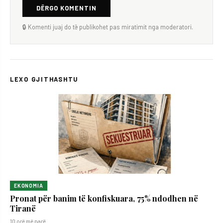
DËRGO KOMENTIN
🔒 Komenti juaj do të publikohet pas miratimit nga moderatori.
LEXO GJITHASHTU
EKONOMIA
Pronat për banim të konfiskuara, 75% ndodhen në
Tiranë
10 orë më parë