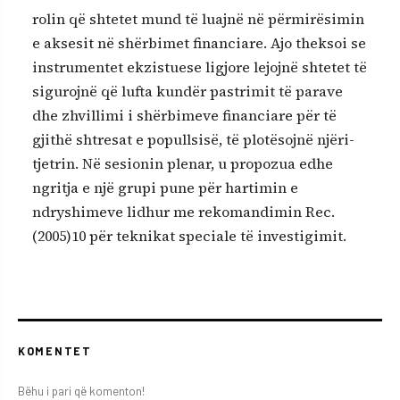
rolin që shtetet mund të luajnë në përmirësimin
e aksesit në shërbimet financiare. Ajo theksoi se
instrumentet ekzistuese ligjore lejojnë shtetet të
sigurojnë që lufta kundër pastrimit të parave
dhe zhvillimi i shërbimeve financiare për të
gjithë shtresat e popullsisë, të plotësojnë njëri-
tjetrin. Në sesionin plenar, u propozua edhe
ngritja e një grupi pune për hartimin e
ndryshimeve lidhur me rekomandimin Rec.
(2005)10 për teknikat speciale të investigimit.
KOMENTET
Bëhu i pari që komenton!