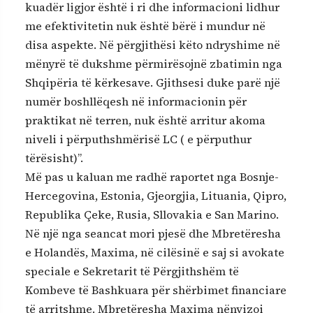
kuadër ligjor është i ri dhe informacioni lidhur
me efektivitetin nuk është bërë i mundur në
disa aspekte. Në përgjithësi këto ndryshime në
mënyrë të dukshme përmirësojnë zbatimin nga
Shqipëria të kërkesave. Gjithsesi duke parë një
numër boshllëqesh në informacionin për
praktikat në terren, nuk është arritur akoma
niveli i përputhshmërisë LC ( e përputhur
tërësisht)”.
Më pas u kaluan me radhë raportet nga Bosnje-
Hercegovina, Estonia, Gjeorgjia, Lituania, Qipro,
Republika Çeke, Rusia, Sllovakia e San Marino.
Në një nga seancat mori pjesë dhe Mbretëresha
e Holandës, Maxima, në cilësinë e saj si avokate
speciale e Sekretarit të Përgjithshëm të
Kombeve të Bashkuara për shërbimet financiare
të arritshme. Mbretëresha Maxima nënvizoi