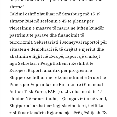
shtesë”.
Takimi është zhvilluar në Strasburg më 15-19
shtator 2014 në sesionin e 45-të plenar për
vlerësimin e masave të marra në luftën kundër
pastrimit të parave dhe financimit të
terrorizmit. Sekretariati i Moneyval raportoi për
situatën e demokracisë, të drejtat e njeriut dhe
zbatimin e ligjit në Evropë, raport që u mbajt
nga Sekretari i Përgjithshëm i Këshillit të
Evropës. Raporti analitik për progresin e
Shqipërisë lidhur me rekomandimet e Grupit të
Punës për Veprimtarinë Financiare (Financial
Action Task Force, FAFT) u zhvillua në datë 17
shtator. Në raport thuhej: “Që nga vizita në vend,
Shqipëria ka zbatuar legjislacion të ri, i cili ka
rishikuar kuadrin ligjor në një sërë çështjesh. Ky