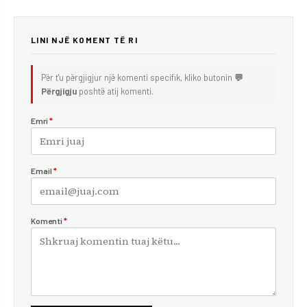
LINI NJË KOMENT TË RI
Për t'u përgjigjur një komenti specifik, kliko butonin
💬
Përgjigju
poshtë atij komenti.
Emri
*
Email
*
Komenti
*