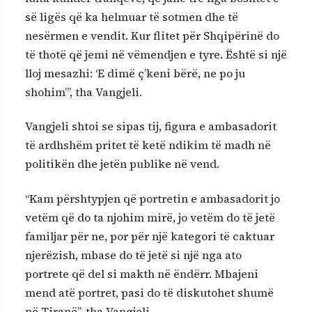
së ligës që ka helmuar të sotmen dhe të
nesërmen e vendit. Kur flitet për Shqipërinë do
të thotë që jemi në vëmendjen e tyre. Është si një
lloj mesazhi: ‘E dimë ç’keni bërë, ne po ju
shohim’”, tha Vangjeli.
Vangjeli shtoi se sipas tij, figura e ambasadorit
të ardhshëm pritet të ketë ndikim të madh në
politikën dhe jetën publike në vend.
“Kam përshtypjen që portretin e ambasadorit jo
vetëm që do ta njohim mirë, jo vetëm do të jetë
familjar për ne, por për një kategori të caktuar
njerëzish, mbase do të jetë si një nga ato
portrete që del si makth në ëndërr. Mbajeni
mend atë portret, pasi do të diskutohet shumë
në Tiranë”, tha Vangjeli.