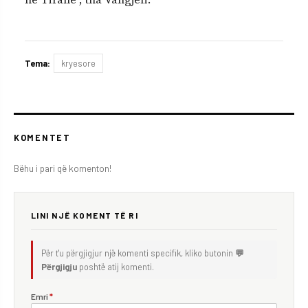
Tema:
kryesore
KOMENTET
Bëhu i pari që komenton!
LINI NJË KOMENT TË RI
Për t'u përgjigjur një komenti specifik, kliko butonin
💬
Përgjigju
poshtë atij komenti.
Emri
*