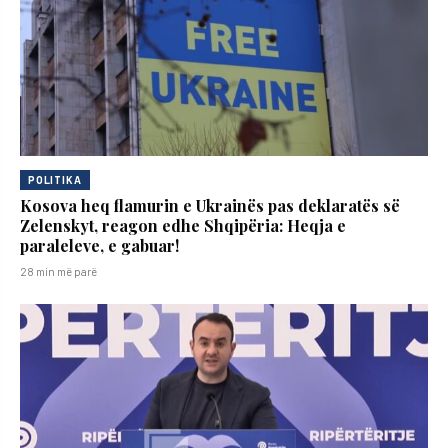
POLITIKA
Kosova heq flamurin e Ukrainës pas deklaratës së
Zelenskyt, reagon edhe Shqipëria: Heqja e
paraleleve, e gabuar!
28 min më parë