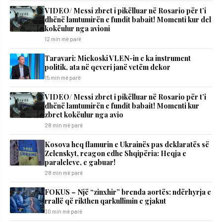
VIDEO/ Messi zbret i pikëlluar në Rosario për t’i
dhënë lamtumirën e fundit babait! Momenti kur del
kokëulur nga avioni
12 min më parë
Taravari: Mickoski VLEN-in e ka instrument
politik, ata në qeveri janë vetëm dekor
15 min më parë
VIDEO/ Messi zbret i pikëlluar në Rosario për t’i
dhënë lamtumirën e fundit babait! Momenti kur
zbret kokëulur nga avio
28 min më parë
Kosova heq flamurin e Ukrainës pas deklaratës së
Zelenskyt, reagon edhe Shqipëria: Heqja e
paraleleve, e gabuar!
28 min më parë
FOKUS – Një “zinxhir” brenda aortës: ndërhyrja e
rrallë që rikthen qarkullimin e gjakut
30 min më parë