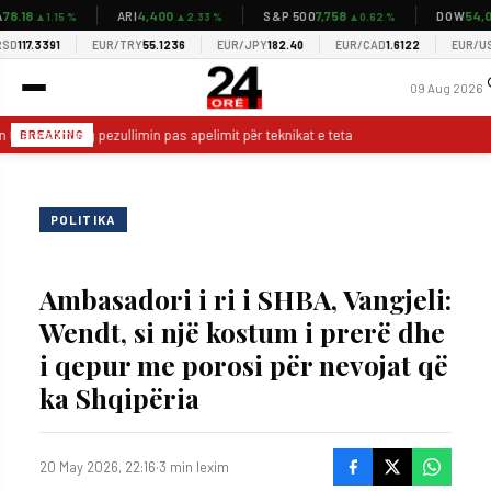
.18
4,400
7,758
54,037
ARI
S&P 500
DOW
▲1.15 %
▲2.33 %
▲0.62 %
117.3391
EUR/TRY
55.1236
EUR/JPY
182.40
EUR/CAD
1.6122
EUR/USD
1
09 Aug 2026
n Clark shmang pezullimin pas apelimit për teknikat e teta
VIDEO/ Messi z
BREAKING
POLITIKA
Ambasadori i ri i SHBA, Vangjeli:
Wendt, si një kostum i prerë dhe
i qepur me porosi për nevojat që
ka Shqipëria
20 May 2026, 22:16
·
3 min lexim