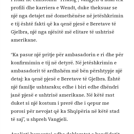
profili dhe karriera e Wendt, duke theksuar se
një nga detajet më domethënëse në jetëshkrimin
e tij është fakti që ka qenë pjesë e Beretave të
Gjelbra, një nga njësitë më elitare të ushtrisë
amerikane.
“Ka pasur një pritje për ambasadorin e ri dhe për
konfirmimin e tij në detyrë. Në jetëshkrimin e
ambasadorit të ardhshëm më bën përshtypje një
detaj: ka qenë pjesë e Beretave të Gjelbra. Është
një familje ushtaraku; edhe i biri edhe dhëndri
janë pjesë e ushtrisë amerikane. Në këtë rast
duket si një kostum i prerë dhe i qepur me
porosi për nevojat që ka Shqipëria në këtë stad
të saj”, u shpreh Vangjeli.
Analisti komentoi edhe deklaratat e kandidatit