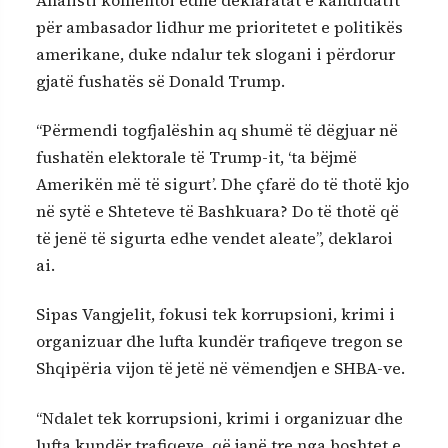
për ambasador lidhur me prioritetet e politikës
amerikane, duke ndalur tek slogani i përdorur
gjatë fushatës së Donald Trump.
“Përmendi togfjalëshin aq shumë të dëgjuar në
fushatën elektorale të Trump-it, ‘ta bëjmë
Amerikën më të sigurt’. Dhe çfarë do të thotë kjo
në sytë e Shteteve të Bashkuara? Do të thotë që
të jenë të sigurta edhe vendet aleate”, deklaroi
ai.
Sipas Vangjelit, fokusi tek korrupsioni, krimi i
organizuar dhe lufta kundër trafiqeve tregon se
Shqipëria vijon të jetë në vëmendjen e SHBA-ve.
“Ndalet tek korrupsioni, krimi i organizuar dhe
lufta kundër trafiqeve, që janë tre nga boshtet e