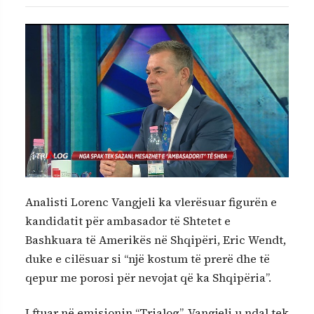
Analisti Lorenc Vangjeli ka vlerësuar figurën e
kandidatit për ambasador të Shtetet e
Bashkuara të Amerikës në Shqipëri, Eric Wendt,
duke e cilësuar si “një kostum të prerë dhe të
qepur me porosi për nevojat që ka Shqipëria”.
I ftuar në emisionin “Trialog”, Vangjeli u ndal tek