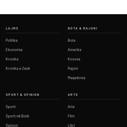
LAJME
BOTA & RAJONI
Politika
Bota
Ekonomia
Amerika
Kronika
Kosova
Kronika e Zezë
Rajoni
Maqedonia
SPORT & OPINION
ARTE
Sporti
Arte
Sporti në Botë
Film
Opinion
Libri