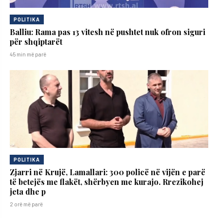
POLITIKA
Balliu: Rama pas 13 vitesh në pushtet nuk ofron siguri
për shqiptarët
45 min më parë
POLITIKA
Zjarri në Krujë, Lamallari: 300 policë në vijën e parë
të betejës me flakët, shërbyen me kurajo. Rrezikohej
jeta dhe p
2 orë më parë