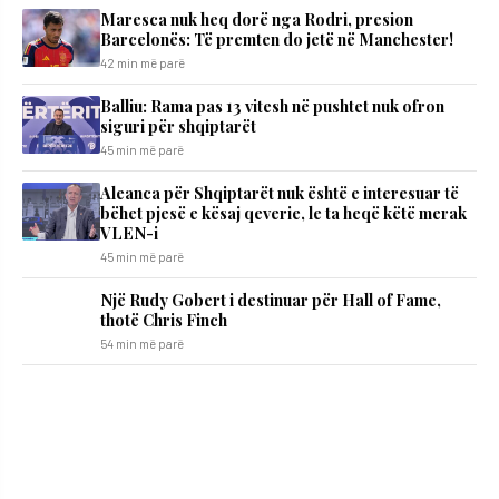
Maresca nuk heq dorë nga Rodri, presion
Barcelonës: Të premten do jetë në Manchester!
42 min më parë
Balliu: Rama pas 13 vitesh në pushtet nuk ofron
siguri për shqiptarët
45 min më parë
Aleanca për Shqiptarët nuk është e interesuar të
bëhet pjesë e kësaj qeverie, le ta heqë këtë merak
VLEN-i
45 min më parë
Një Rudy Gobert i destinuar për Hall of Fame,
thotë Chris Finch
54 min më parë