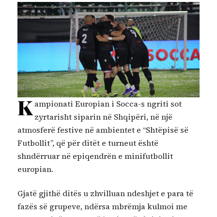
K
ampionati Europian i Socca-s ngriti sot
zyrtarisht siparin në Shqipëri, në një
atmosferë festive në ambientet e “Shtëpisë së
Futbollit”, që për ditët e turneut është
shndërruar në epiqendrën e minifutbollit
europian.
Gjatë gjithë ditës u zhvilluan ndeshjet e para të
fazës së grupeve, ndërsa mbrëmja kulmoi me