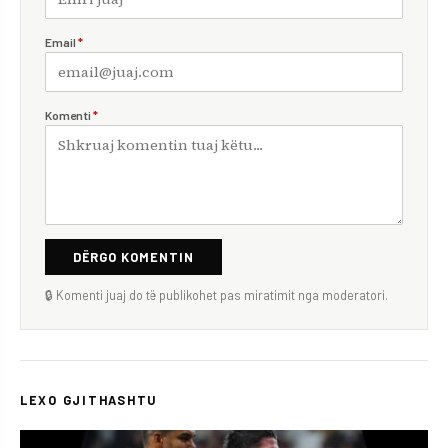
Email
*
Komenti
*
DËRGO KOMENTIN
🔒 Komenti juaj do të publikohet pas miratimit nga moderatori.
LEXO GJITHASHTU