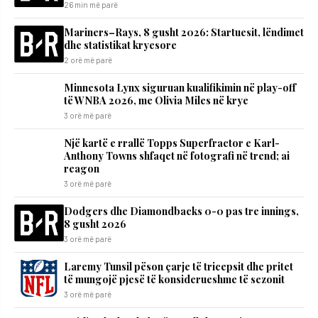
26 min më parë
Mariners–Rays, 8 gusht 2026: Startuesit, lëndimet
dhe statistikat kryesore
2 orë më parë
Minnesota Lynx siguruan kualifikimin në play-off
të WNBA 2026, me Olivia Miles në krye
3 orë më parë
Një kartë e rrallë Topps Superfractor e Karl-
Anthony Towns shfaqet në fotografi në trend; ai
reagon
3 orë më parë
Dodgers dhe Diamondbacks 0-0 pas tre innings,
8 gusht 2026
3 orë më parë
Laremy Tunsil pëson çarje të tricepsit dhe pritet
të mungojë pjesë të konsiderueshme të sezonit
3 orë më parë