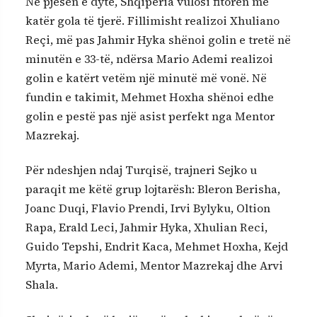
Në pjesën e dytë, Shqipëria vulosi fitoren me
katër gola të tjerë. Fillimisht realizoi Xhuliano
Reçi, më pas Jahmir Hyka shënoi golin e tretë në
minutën e 33-të, ndërsa Mario Ademi realizoi
golin e katërt vetëm një minutë më vonë. Në
fundin e takimit, Mehmet Hoxha shënoi edhe
golin e pestë pas një asist perfekt nga Mentor
Mazrekaj.
Për ndeshjen ndaj Turqisë, trajneri Sejko u
paraqit me këtë grup lojtarësh: Bleron Berisha,
Joanc Duqi, Flavio Prendi, Irvi Bylyku, Oltion
Rapa, Erald Leci, Jahmir Hyka, Xhulian Reci,
Guido Tepshi, Endrit Kaca, Mehmet Hoxha, Kejd
Myrta, Mario Ademi, Mentor Mazrekaj dhe Arvi
Shala.