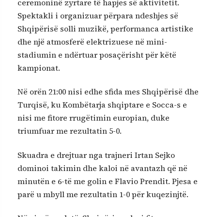
ceremoninë zyrtare të hapjes së aktivitetit.
Spektakli i organizuar përpara ndeshjes së
Shqipërisë solli muzikë, performanca artistike
dhe një atmosferë elektrizuese në mini-
stadiumin e ndërtuar posaçërisht për këtë
kampionat.
Në orën 21:00 nisi edhe sfida mes Shqipërisë dhe
Turqisë, ku Kombëtarja shqiptare e Socca-s e
nisi me fitore rrugëtimin europian, duke
triumfuar me rezultatin 5-0.
Skuadra e drejtuar nga trajneri Irtan Sejko
dominoi takimin dhe kaloi në avantazh që në
minutën e 6-të me golin e Flavio Prendit. Pjesa e
parë u mbyll me rezultatin 1-0 për kuqezinjtë.