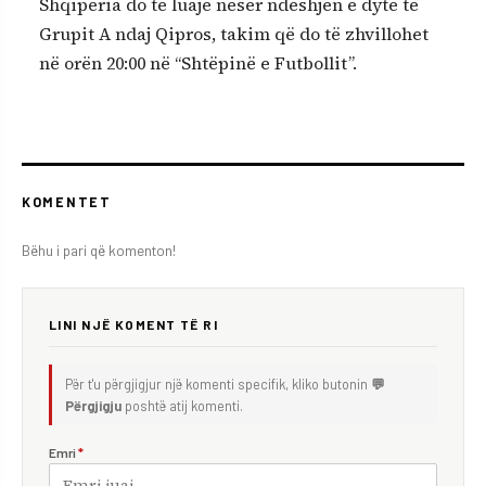
Shqipëria do të luajë nesër ndeshjen e dytë të
Grupit A ndaj Qipros, takim që do të zhvillohet
në orën 20:00 në “Shtëpinë e Futbollit”.
KOMENTET
Bëhu i pari që komenton!
LINI NJË KOMENT TË RI
Për t'u përgjigjur një komenti specifik, kliko butonin
💬
Përgjigju
poshtë atij komenti.
Emri
*