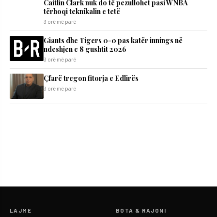
Caitlin Clark nuk do të pezullohet pasi WNBA
tërhoqi teknikalin e tetë
3 orë më parë
Giants dhe Tigers 0-0 pas katër innings në
ndeshjen e 8 gushtit 2026
3 orë më parë
Çfarë tregon fitorja e Edlirës
3 orë më parë
LAJME
BOTA & RAJONI