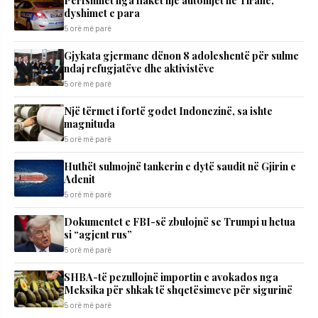
Përfshihet nga flakët një automjet në Tiranë,
dyshimet e para
5 orë më parë
Gjykata gjermane dënon 8 adoleshentë për sulme
ndaj refugjatëve dhe aktivistëve
5 orë më parë
Një tërmet i fortë godet Indonezinë, sa ishte
magnituda
5 orë më parë
Huthët sulmojnë tankerin e dytë saudit në Gjirin e
Adenit
5 orë më parë
Dokumentet e FBI-së zbulojnë se Trumpi u hetua
si “agjent rus”
5 orë më parë
SHBA-të pezullojnë importin e avokados nga
Meksika për shkak të shqetësimeve për sigurinë
5 orë më parë