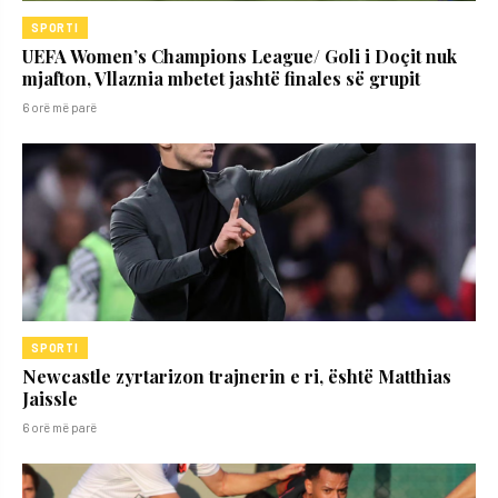
SPORTI
UEFA Women’s Champions League/ Goli i Doçit nuk
mjafton, Vllaznia mbetet jashtë finales së grupit
6 orë më parë
SPORTI
Newcastle zyrtarizon trajnerin e ri, është Matthias
Jaissle
6 orë më parë