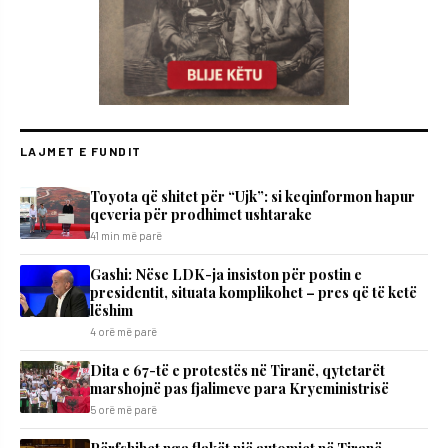
LAJMET E FUNDIT
Toyota që shitet për “Ujk”: si keqinformon hapur
qeveria për prodhimet ushtarake
41 min më parë
Gashi: Nëse LDK-ja insiston për postin e
presidentit, situata komplikohet – pres që të ketë
lëshim
4 orë më parë
Dita e 67-të e protestës në Tiranë, qytetarët
marshojnë pas fjalimeve para Kryeministrisë
5 orë më parë