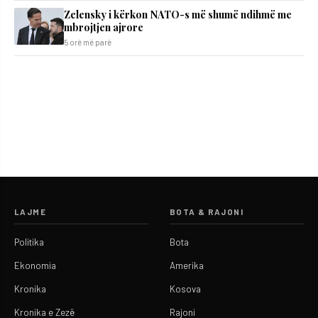
Zelensky i kërkon NATO-s më shumë ndihmë me
mbrojtjen ajrore
5 orë më parë
LAJME
BOTA & RAJONI
Politika
Bota
Ekonomia
Amerika
Kronika
Kosova
Kronika e Zezë
Rajoni