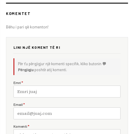
KOMENTET
Bëhu i pari që komenton!
LINI NJË KOMENT TË RI
Për t'u përgjigjur një komenti specifik, kliko butonin
💬
Përgjigju
poshtë atij komenti.
Emri
*
Email
*
Komenti
*