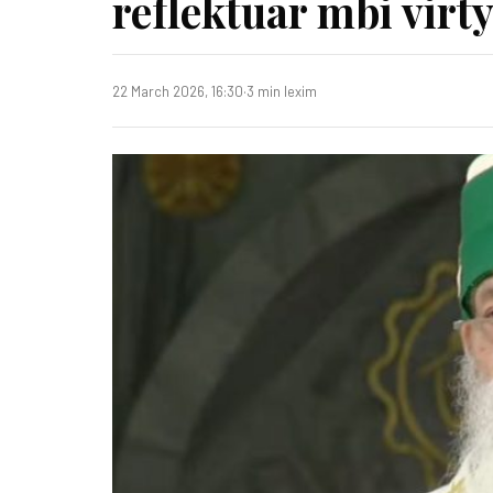
reflektuar mbi virt
22 March 2026, 16:30
·
3 min lexim