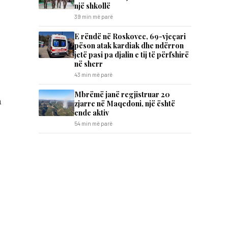
një shkollë
39 min më parë
E rëndë në Roskovec, 69-vjeçari
pëson atak kardiak dhe ndërron
jetë pasi pa djalin e tij të përfshirë
në sherr
43 min më parë
Mbrëmë janë regjistruar 20
n
zjarre në Maqedoni, një është
ende aktiv
54 min më parë