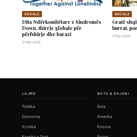
SOCIALE
SOCIALE
Dita Ndërkombëtare e Sindromës
Gratë shqi
Down, thirrje globale për
burrat, po
përfshirje dhe barazi
17 Mar 2026
21 Mar 2026
LAJME
BOTA & RAJONI
Politika
Bota
Ekonomia
Amerika
Kronika
Kosova
Kronika e Zezë
Rajoni