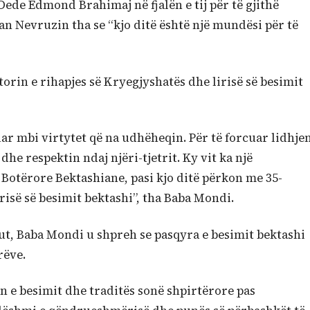
ede Edmond Brahimaj në fjalën e tij për të gjithë
tan Nevruzin tha se “kjo ditë është një mundësi për të
orin e rihapjes së Kryegjyshatës dhe lirisë së besimit
uar mbi virtytet që na udhëheqin. Për të forcuar lidhje
he respektin ndaj njëri-tjetrit. Ky vit ka një
Botërore Bektashiane, pasi kjo ditë përkon me 35-
irisë së besimit bektashi”, tha Baba Mondi.
iut, Baba Mondi u shpreh se pasqyra e besimit bektashi
rëve.
n e besimit dhe traditës sonë shpirtërore pas