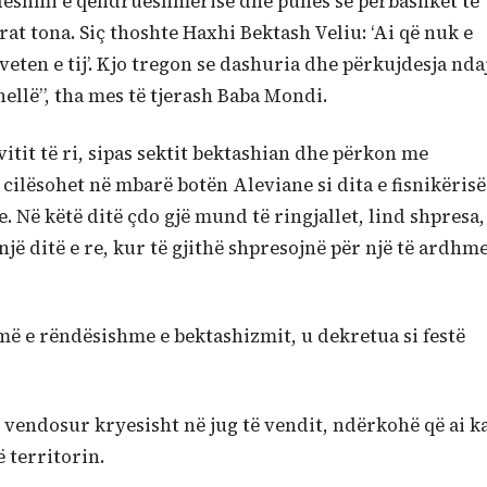
ë dëshmi e qëndrueshmërisë dhe punës së përbashkët të
rat tona. Siç thoshte Haxhi Bektash Veliu: ‘Ai që nuk e
veten e tij’. Kjo tregon se dashuria dhe përkujdesja nda
thellë”, tha mes të tjerash Baba Mondi.
vitit të ri, sipas sektit bektashian dhe përkon me
 cilësohet në mbarë botën Aleviane si dita e fisnikërisë
. Në këtë ditë çdo gjë mund të ringjallet, lind shpresa,
 një ditë e re, kur të gjithë shpresojnë për një të ardhm
 më e rëndësishme e bektashizmit, u dekretua si festë
i vendosur kryesisht në jug të vendit, ndërkohë që ai k
 territorin.