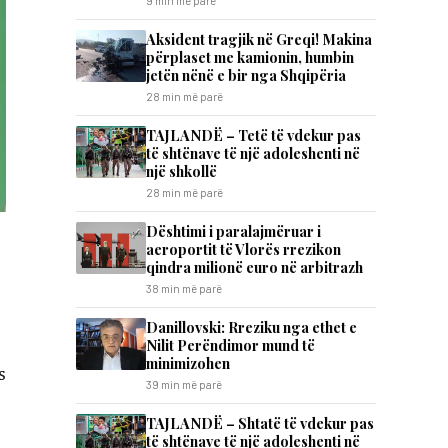
9 min më parë
Aksident tragjik në Greqi! Makina
përplaset me kamionin, humbin
jetën nënë e bir nga Shqipëria
28 min më parë
TAJLANDË – Tetë të vdekur pas
të shtënave të një adoleshenti në
një shkollë
28 min më parë
Dështimi i paralajmëruar i
aeroportit të Vlorës rrezikon
qindra milionë euro në arbitrazh
38 min më parë
Danillovski: Rreziku nga ethet e
Nilit Perëndimor mund të
minimizohen
s
39 min më parë
TAJLANDË – Shtatë të vdekur pas
të shtënave të një adoleshenti në