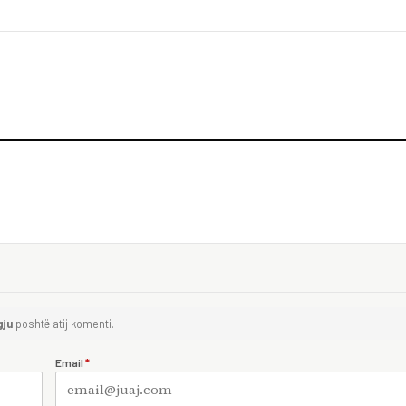
gju
poshtë atij komenti.
Email
*