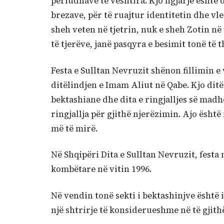
periudhave të vështira. Kjo ngjarje ësht
brezave, për të ruajtur identitetin dhe vle
sheh veten në tjetrin, nuk e sheh Zotin në 
të tjerëve, janë pasqyra e besimit tonë të 
Festa e Sulltan Nevruzit shënon fillimin e 
ditëlindjen e Imam Aliut në Qabe. Kjo ditë
bektashiane dhe dita e ringjalljes së madhe
ringjallja për gjithë njerëzimin. Ajo është
më të mirë.
Në Shqipëri Dita e Sulltan Nevruzit, festa
kombëtare në vitin 1996.
Në vendin tonë sekti i bektashinjve është 
një shtrirje të konsiderueshme në të gjithë