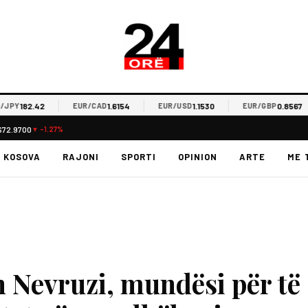
182.42
1.6154
1.1530
0.8567
Y
EUR/CAD
EUR/USD
EUR/GBP
$72.9700
▼ -1.27%
KOSOVA
RAJONI
SPORTI
OPINION
ARTE
ME 
 Nevruzi, mundësi për të