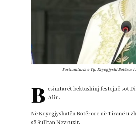
Fortlumturia e Tij, Kryegjyshi Botëror
B
esimtarët bektashinj festojnë sot D
Aliu.
Në Kryegjyshatën Botërore në Tiranë u zhv
së Sulltan Nevruzit.