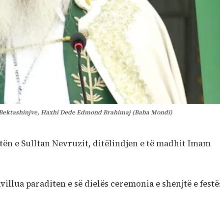
 i Bektashinjve, Haxhi Dede Edmond Brahimaj (Baba Mondi)
itën e Sulltan Nevruzit, ditëlindjen e të madhit Imam
illua paraditen e së dielës ceremonia e shenjtë e festë