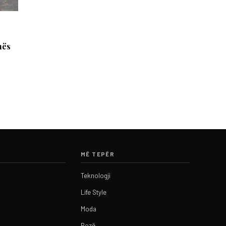
nës
MË TEPËR
Teknologji
Life Style
Moda
Rozë