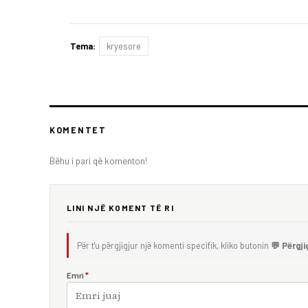
Tema:
kryesore
KOMENTET
Bëhu i pari që komenton!
LINI NJË KOMENT TË RI
Për t'u përgjigjur një komenti specifik, kliko butonin
💬 Përgji
Emri
*