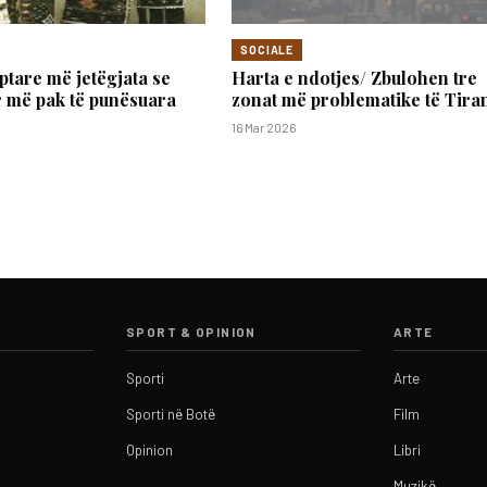
SOCIALE
ptare më jetëgjata se
Harta e ndotjes/ Zbulohen tre
r më pak të punësuara
zonat më problematike të Tira
16 Mar 2026
SPORT & OPINION
ARTE
Sporti
Arte
Sporti në Botë
Film
Opinion
Libri
Muzikë