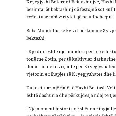
Kryegjyshi Botëror i Bektashinjve, Haxhi D
besimtarët bektashinj që festojnë sot Sull
reflektuar mbi virtytet që na udhëheqin”.
Baba Mondi tha se ky vit përkon me 35-vjet
bektashi.
“Kjo ditë është një mundësi për të reflekt
tonë me Zotin, për të kultivuar dashurinë d
domethënie të veçantë për Kryegjyshatën 
vjetorin e rihapjes së Kryegjyshatës dhe l
Duke cituar një fjalë të Haxhi Bektash Vel
është dashuria dhe përkujdesja ndaj të tje
“Një moment historik që shënon ringjallje