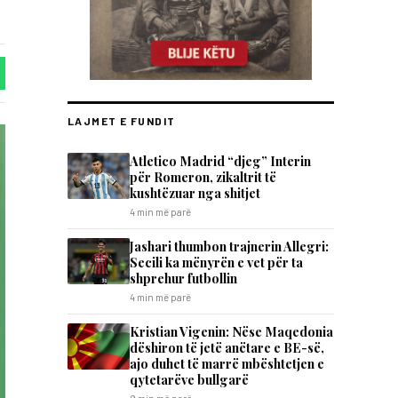
LAJMET E FUNDIT
Atletico Madrid “djeg” Interin
për Romeron, zikaltrit të
kushtëzuar nga shitjet
4 min më parë
Jashari thumbon trajnerin Allegri:
Secili ka mënyrën e vet për ta
shprehur futbollin
4 min më parë
Kristian Vigenin: Nëse Maqedonia
dëshiron të jetë anëtare e BE-së,
ajo duhet të marrë mbështetjen e
qytetarëve bullgarë