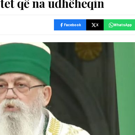
ytet që na udhëheqin
Facebook
X
WhatsApp