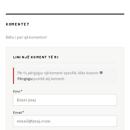
KOMENTET
Bëhu i pari që komenton!
LINI NJË KOMENT TË RI
Për t'u përgjigjur një komenti specifik, kliko butonin
💬
Përgjigju
poshtë atij komenti.
Emri
*
Email
*