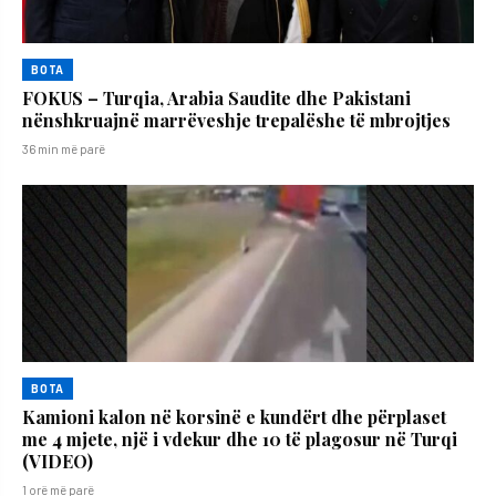
BOTA
FOKUS – Turqia, Arabia Saudite dhe Pakistani
nënshkruajnë marrëveshje trepalëshe të mbrojtjes
36 min më parë
BOTA
Kamioni kalon në korsinë e kundërt dhe përplaset
me 4 mjete, një i vdekur dhe 10 të plagosur në Turqi
(VIDEO)
1 orë më parë