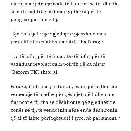
medias në jetën private të familjes së tij, dhe tha
se elita politike po bënte gjithçka për të
penguar partinë e tij.
“Kjo do të jetë një zgjedhje e pjesshme mes
popullit dhe establishmentit”, tha Farage.
“Do të luftoj për të fituar. Do të luftoj për të
vazhduar revolucionin politik që ka nisur
“Reform UK”, shtoi ai.
Farage, i cili muajt e fundit, është përballur me
vëmendje të madhe për çështjet, që lidhen me
financat e tij, tha se dëshironte që zgjedhësit e
zonës së tij, të vendosnin nëse ende dëshironin
që ai të ishte përfaqësuesi i tyre, në parlament. /