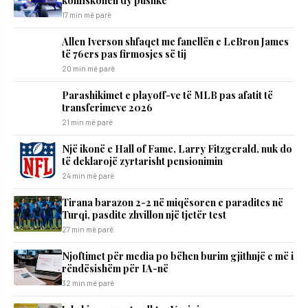
konfiskohen dy pushkë
17 min më parë
Allen Iverson shfaqet me fanellën e LeBron James
të 76ers pas firmosjes së tij
20 min më parë
Parashikimet e playoff-ve të MLB pas afatit të
transferimeve 2026
21 min më parë
Një ikonë e Hall of Fame, Larry Fitzgerald, nuk do
të deklarojë zyrtarisht pensionimin
24 min më parë
Tirana barazon 2-2 në miqësoren e paradites në
Turqi, pasdite zhvillon një tjetër test
27 min më parë
Njoftimet për media po bëhen burim gjithnjë e më i
rëndësishëm për IA-në
32 min më parë