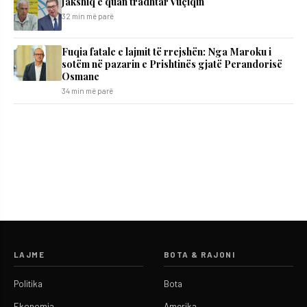
Jakshiq e quan tradhtar Vuçiqin
32 min më parë
Fuqia fatale e lajmit të rrejshën: Nga Maroku i
sotëm në pazarin e Prishtinës gjatë Perandorisë
Osmane
34 min më parë
LAJME
BOTA & RAJONI
Politika
Bota
Ekonomia
Amerika