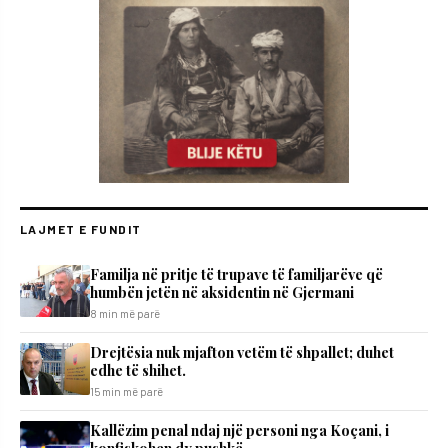
LAJMET E FUNDIT
​Familja në pritje të trupave të familjarëve që
humbën jetën në aksidentin në Gjermani
8 min më parë
Drejtësia nuk mjafton vetëm të shpallet; duhet
edhe të shihet.
15 min më parë
Kallëzim penal ndaj një personi nga Koçani, i