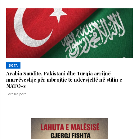
BOTA
Arabia Saudite, Pakistani dhe Turqia arrijnë
marrëveshje për mbrojtje të ndërsjellë në stilin e
NATO-s
1 orë më parë