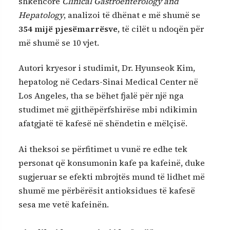
shkencore
Clinical Gastroenterology and
Hepatology
, analizoi të dhënat e më shumë se
354 mijë pjesëmarrësve
, të cilët u ndoqën për
më shumë se 10 vjet.
Autori kryesor i studimit, Dr. Hyunseok Kim,
hepatolog në Cedars-Sinai Medical Center në
Los Angeles, tha se bëhet fjalë për një nga
studimet më gjithëpërfshirëse mbi ndikimin
afatgjatë të kafesë në shëndetin e mëlçisë.
Ai theksoi se përfitimet u vunë re edhe tek
personat që konsumonin kafe pa kafeinë, duke
sugjeruar se efekti mbrojtës mund të lidhet më
shumë me përbërësit antioksidues të kafesë
sesa me vetë kafeinën.