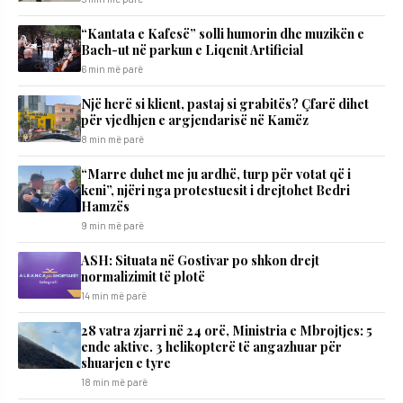
“Kantata e Kafesë” solli humorin dhe muzikën e
Bach-ut në parkun e Liqenit Artificial
6 min më parë
Një herë si klient, pastaj si grabitës? Çfarë dihet
për vjedhjen e argjendarisë në Kamëz
8 min më parë
“Marre duhet me ju ardhë, turp për votat që i
keni”, njëri nga protestuesit i drejtohet Bedri
Hamzës
9 min më parë
ASH: Situata në Gostivar po shkon drejt
normalizimit të plotë
14 min më parë
28 vatra zjarri në 24 orë, Ministria e Mbrojtjes: 5
ende aktive. 3 helikopterë të angazhuar për
shuarjen e tyre
18 min më parë