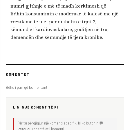
numri gjithnjë e më të madh kërkimesh që
lidhin konsumimin e moderuar të kafesë me një
rrezik më të ulët për diabetin e tipit 2,
sëmundjet kardiovaskulare, goditjen në tru,
demencën dhe sëmundje të tjera kronike.
KOMENTET
Bëhu i pari që komenton!
LINI NJË KOMENT TË RI
Për t'u përgjigjur një komenti specifik, kliko butonin
💬
Përgjigju
poshtë atij komenti.