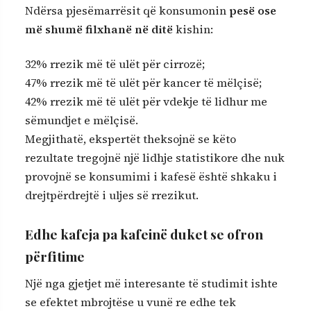
Ndërsa pjesëmarrësit që konsumonin
pesë ose
më shumë filxhanë në ditë
kishin:
32% rrezik më të ulët për cirrozë;
47% rrezik më të ulët për kancer të mëlçisë;
42% rrezik më të ulët për vdekje të lidhur me
sëmundjet e mëlçisë.
Megjithatë, ekspertët theksojnë se këto
rezultate tregojnë një lidhje statistikore dhe nuk
provojnë se konsumimi i kafesë është shkaku i
drejtpërdrejtë i uljes së rrezikut.
Edhe kafeja pa kafeinë duket se ofron
përfitime
Një nga gjetjet më interesante të studimit ishte
se efektet mbrojtëse u vunë re edhe tek