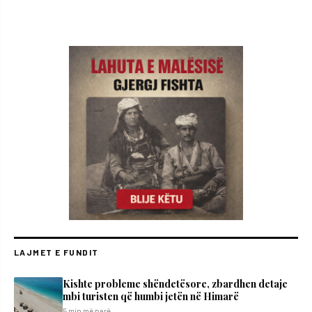
LAJMET E FUNDIT
Kishte probleme shëndetësore, zbardhen detaje
mbi turisten që humbi jetën në Himarë
5 min më parë