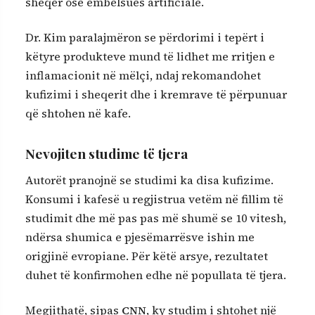
sheqer ose ëmbëlsues artificialë.
Dr. Kim paralajmëron se përdorimi i tepërt i
këtyre produkteve mund të lidhet me rritjen e
inflamacionit në mëlçi, ndaj rekomandohet
kufizimi i sheqerit dhe i kremrave të përpunuar
që shtohen në kafe.
Nevojiten studime të tjera
Autorët pranojnë se studimi ka disa kufizime.
Konsumi i kafesë u regjistrua vetëm në fillim të
studimit dhe më pas pas më shumë se 10 vitesh,
ndërsa shumica e pjesëmarrësve ishin me
origjinë evropiane. Për këtë arsye, rezultatet
duhet të konfirmohen edhe në popullata të tjera.
Megjithatë, sipas
CNN
, ky studim i shtohet një