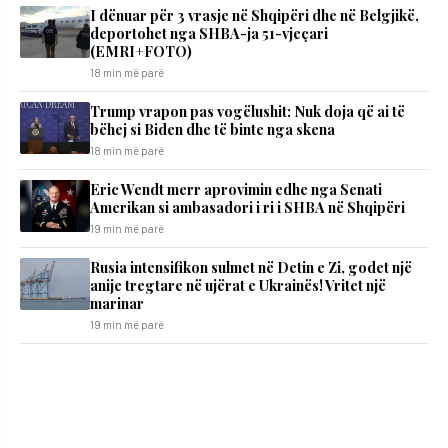
I dënuar për 3 vrasje në Shqipëri dhe në Belgjikë,
deportohet nga SHBA-ja 51-vjeçari
(EMRI+FOTO)
18 min më parë
Trump vrapon pas vogëlushit: Nuk doja që ai të
bëhej si Biden dhe të binte nga skena
18 min më parë
Eric Wendt merr aprovimin edhe nga Senati
Amerikan si ambasadori i ri i SHBA në Shqipëri
19 min më parë
Rusia intensifikon sulmet në Detin e Zi, godet një
anije tregtare në ujërat e Ukrainës! Vritet një
marinar
19 min më parë