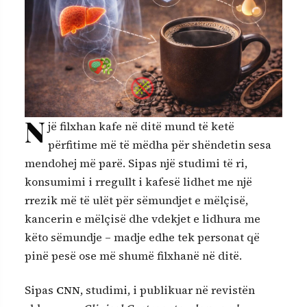
N
jë filxhan kafe në ditë mund të ketë
përfitime më të mëdha për shëndetin sesa
mendohej më parë. Sipas një studimi të ri,
konsumimi i rregullt i kafesë lidhet me një
rrezik më të ulët për sëmundjet e mëlçisë,
kancerin e mëlçisë dhe vdekjet e lidhura me
këto sëmundje – madje edhe tek personat që
pinë pesë ose më shumë filxhanë në ditë.
Sipas
CNN
, studimi, i publikuar në revistën