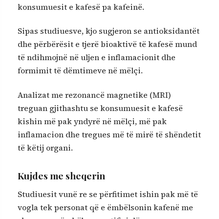
konsumuesit e kafesë pa kafeinë.
Sipas studiuesve, kjo sugjeron se antioksidantët
dhe përbërësit e tjerë bioaktivë të kafesë mund
të ndihmojnë në uljen e inflamacionit dhe
formimit të dëmtimeve në mëlçi.
Analizat me rezonancë magnetike (MRI)
treguan gjithashtu se konsumuesit e kafesë
kishin më pak yndyrë në mëlçi, më pak
inflamacion dhe tregues më të mirë të shëndetit
të këtij organi.
Kujdes me sheqerin
Studiuesit vunë re se përfitimet ishin pak më të
vogla tek personat që e ëmbëlsonin kafenë me