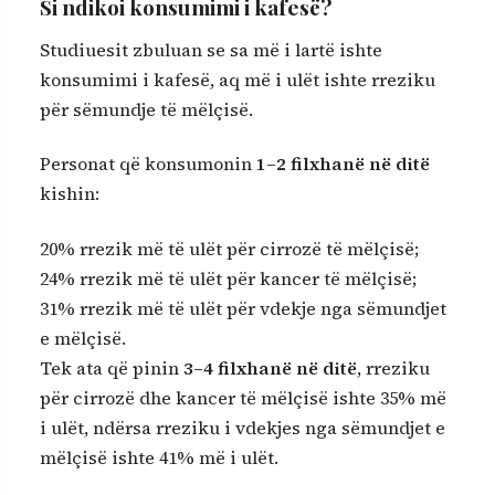
Si ndikoi konsumimi i kafesë?
Studiuesit zbuluan se sa më i lartë ishte
konsumimi i kafesë, aq më i ulët ishte rreziku
për sëmundje të mëlçisë.
Personat që konsumonin
1–2 filxhanë në ditë
kishin:
20% rrezik më të ulët për cirrozë të mëlçisë;
24% rrezik më të ulët për kancer të mëlçisë;
31% rrezik më të ulët për vdekje nga sëmundjet
e mëlçisë.
Tek ata që pinin
3–4 filxhanë në ditë
, rreziku
për cirrozë dhe kancer të mëlçisë ishte 35% më
i ulët, ndërsa rreziku i vdekjes nga sëmundjet e
mëlçisë ishte 41% më i ulët.