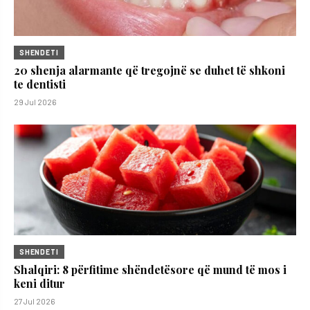
SHENDETI
20 shenja alarmante që tregojnë se duhet të shkoni
te dentisti
29 Jul 2026
SHENDETI
Shalqiri: 8 përfitime shëndetësore që mund të mos i
keni ditur
27 Jul 2026