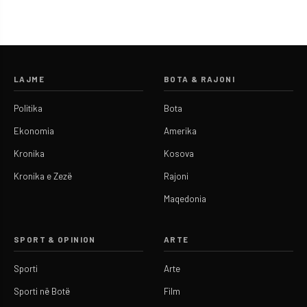
LAJME
BOTA & RAJONI
Politika
Bota
Ekonomia
Amerika
Kronika
Kosova
Kronika e Zezë
Rajoni
Maqedonia
SPORT & OPINION
ARTE
Sporti
Arte
Sporti në Botë
Film