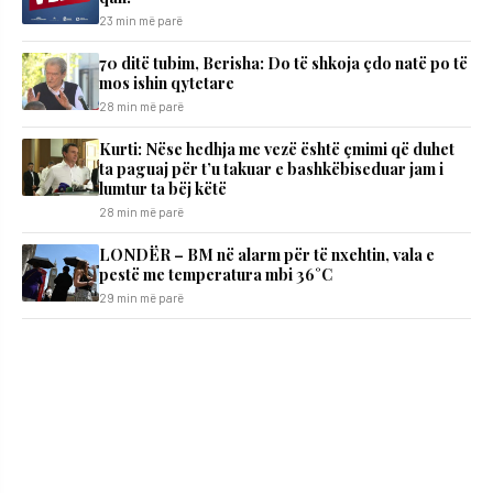
23 min më parë
70 ditë tubim, Berisha: Do të shkoja çdo natë po të
mos ishin qytetare
28 min më parë
Kurti: Nëse hedhja me vezë është çmimi që duhet
ta paguaj për t’u takuar e bashkëbiseduar jam i
lumtur ta bëj këtë
28 min më parë
LONDËR – BM në alarm për të nxehtin, vala e
pestë me temperatura mbi 36°C
29 min më parë