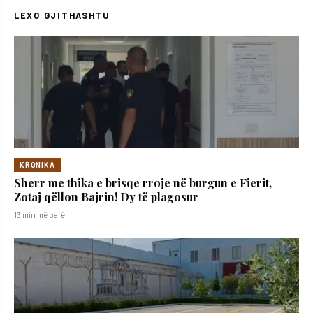
LEXO GJITHASHTU
KRONIKA
Sherr me thika e brisqe rroje në burgun e Fierit,
Zotaj qëllon Bajrin! Dy të plagosur
13 min më parë