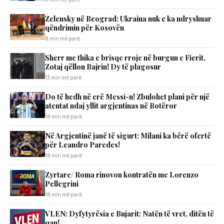
Zelensky në Beograd: Ukraina nuk e ka ndryshuar
qëndrimin për Kosovën
8 min më parë
Sherr me thika e brisqe rroje në burgun e Fierit,
Zotaj qëllon Bajrin! Dy të plagosur
13 min më parë
Do të hedh në erë Messi-n! Zbulohet plani për një
atentat ndaj yllit argjentinas në Botëror
18 min më parë
Në Argjentinë janë të sigurt: Milani ka bërë ofertë
për Leandro Paredes!
18 min më parë
Zyrtare/ Roma rinovon kontratën me Lorenzo
Pellegrini
18 min më parë
VLEN: Dyfytyrësia e Bujarit: Natën të vret, ditën të
qan!