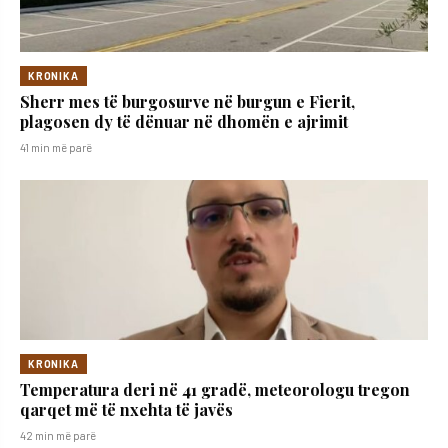
KRONIKA
Sherr mes të burgosurve në burgun e Fierit,
plagosen dy të dënuar në dhomën e ajrimit
41 min më parë
KRONIKA
Temperatura deri në 41 gradë, meteorologu tregon
qarqet më të nxehta të javës
42 min më parë