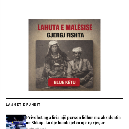
LAJMET E FUNDIT
Privohet nga liria një person lidhur me aksidentin
në Shkup, ku dje humbi jetën një 19 vjeçar
8 min më parë