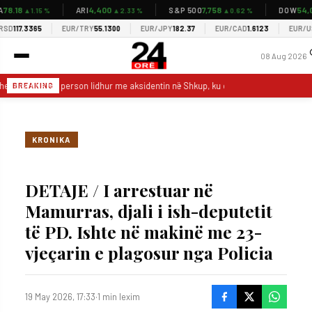
8.18
4,400
7,758
54,03
ARI
S&P 500
DOW
▲1.15 %
▲2.33 %
▲0.62 %
D
117.3365
EUR/TRY
55.1300
EUR/JPY
182.37
EUR/CAD
1.6123
EUR/USD
08 Aug 2026
het nga liria një person lidhur me aksidentin në Shkup, ku dje humbi jetën një 19 v
BREAKING
KRONIKA
DETAJE / I arrestuar në
Mamurras, djali i ish-deputetit
të PD. Ishte në makinë me 23-
vjeçarin e plagosur nga Policia
19 May 2026, 17:33
·
1 min lexim