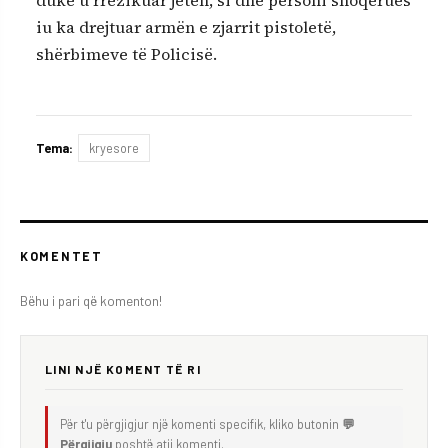
duke u rrezikuar jetën, si dhe personi shoqërues
iu ka drejtuar armën e zjarrit pistoletë,
shërbimeve të Policisë.
Tema:
kryesore
KOMENTET
Bëhu i pari që komenton!
LINI NJË KOMENT TË RI
Për t'u përgjigjur një komenti specifik, kliko butonin
💬
Përgjigju
poshtë atij komenti.