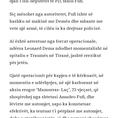
djali i ish-deputetit të PD, Mhill Fufi.
Siç mësohet nga autoritetet, Fufi ishte së
bashku në makinë me Demën dhe mbante me
vete një armë, të cilën ia ka drejtuar policisë.
Ai është arrestuar nga forcat operacionale,
ndërsa Leonard Dema ndodhet momentalisht në
spitalin e Traumës në Tiranë, jashtë rrezikut
për jetën.
Gjatë operacionit për kapjen e të kërkuarit, në
momentin e ndërhyrjes, në një karburant në
aksin rrugor “Mamurras–Laç”, 23-vjeçari, që
shoqërohej nga shtetasi Amadeo Fufi, dhe
lëvizte me automjet, sapo ka konstatuar
efektivët, ka tentuar t’i përplasë me automjet,