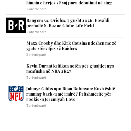
himnin e hyrjes së saj para debutimit në ring
2 orë më parë
Rangers vs. Orioles, 7 gusht 2026: Eovaldi
përballë S. Baz në Globe Life Field
2 orë më parë
Maxx Crosby dhe Kirk Cousins ndeshen me zë
gjatë stërvitjes së Raiders
3 orë më parë
Kevin Durant kritikon notën për gjuajtjet nga
mesfusha në NBA 2K27
3 orë më parë
Jahmyr Gibbs apo Bijan Robinson: Kush është
running back-u më i mirë? Pritshmëritë për
rookie-n Jeremiyah Love
3 orë më parë