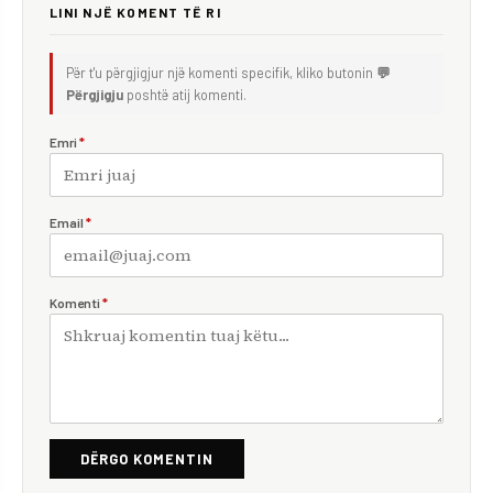
LINI NJË KOMENT TË RI
Për t'u përgjigjur një komenti specifik, kliko butonin
💬
Përgjigju
poshtë atij komenti.
Emri
*
Email
*
Komenti
*
DËRGO KOMENTIN