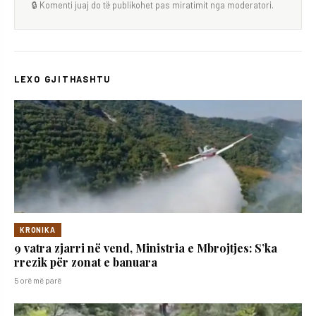
🔒 Komenti juaj do të publikohet pas miratimit nga moderatori.
LEXO GJITHASHTU
KRONIKA
9 vatra zjarri në vend, Ministria e Mbrojtjes: S’ka
rrezik për zonat e banuara
5 orë më parë