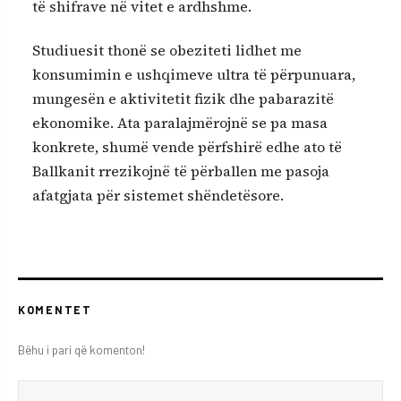
të shifrave në vitet e ardhshme.
Studiuesit thonë se obeziteti lidhet me
konsumimin e ushqimeve ultra të përpunuara,
mungesën e aktivitetit fizik dhe pabarazitë
ekonomike. Ata paralajmërojnë se pa masa
konkrete, shumë vende përfshirë edhe ato të
Ballkanit rrezikojnë të përballen me pasoja
afatgjata për sistemet shëndetësore.
KOMENTET
Bëhu i pari që komenton!