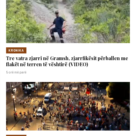
KRONIKA
Tre vatra zjarri në Gramsh, zjarrfikësit përballen me
flakët në terren të vështirë (VIDEO)
5 orë më parë