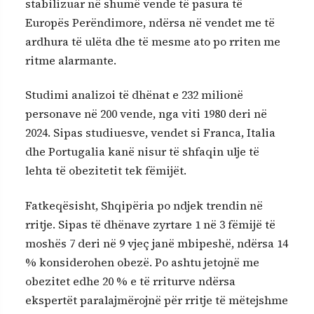
stabilizuar në shumë vende të pasura të
Europës Perëndimore, ndërsa në vendet me të
ardhura të ulëta dhe të mesme ato po rriten me
ritme alarmante.
Studimi analizoi të dhënat e 232 milionë
personave në 200 vende, nga viti 1980 deri në
2024. Sipas studiuesve, vendet si Franca, Italia
dhe Portugalia kanë nisur të shfaqin ulje të
lehta të obezitetit tek fëmijët.
Fatkeqësisht, Shqipëria po ndjek trendin në
rritje. Sipas të dhënave zyrtare 1 në 3 fëmijë të
moshës 7 deri në 9 vjeç janë mbipeshë, ndërsa 14
% konsiderohen obezë. Po ashtu jetojnë me
obezitet edhe 20 % e të rriturve ndërsa
ekspertët paralajmërojnë për rritje të mëtejshme