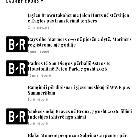
LAJMET E FUNDIT
Jaylen Brown takohet me Jalen Hurts në stërvitjen
e Eagles pas transferimit te 76ers
2 min më parë
Rays dhe Mariners 0-0 në pjesën e dytë, Mariners
regjistrojnë një goditje
3 min më parë
Padres të San Diegos përballë Astros të
Houstonit në Petco Park, 7 gusht 2026
43 min më parë
Rangimi i përditësuar i yjeve meshkuj të WWE pas
SummerSlam
1 orë më parë
Yankees ndaj Braves në Bronx, 7 gusht 2026: fillimi
i ndeshjes i shtyrë nga shirat
1 orë më parë
Blake Monroe propozon Sabrina Carpenter për