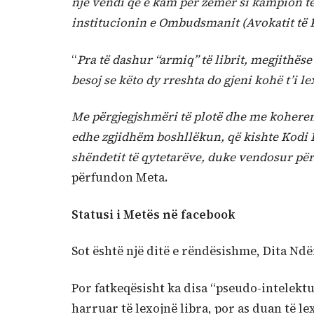
një vendi që e kam për zemër si kampion të
institucionin e Ombudsmanit (Avokatit të P
“
Pra të dashur “armiq” të librit, megjithës
besoj se këto dy rreshta do gjeni kohë t’i le
Me përgjegjshmëri të plotë dhe me kohere
edhe zgjidhëm boshllëkun, që kishte Kodi 
shëndetit të qytetarëve, duke vendosur për
përfundon Meta.
Statusi i Metës në facebook
Sot është një ditë e rëndësishme, Dita Nd
Por fatkeqësisht ka disa “pseudo-intelektu
harruar të lexojnë libra, por as duan të le