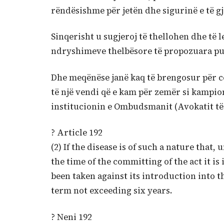
rëndësishme për jetën dhe sigurinë e të g
Sinqerisht u sugjeroj të thellohen dhe të 
ndryshimeve thelbësore të propozuara pub
Dhe meqënëse janë kaq të brengosur për cen
të një vendi që e kam për zemër si kampion
institucionin e Ombudsmanit (Avokatit të 
? Article 192
(2) If the disease is of such a nature that, 
the time of the committing of the act it is 
been taken against its introduction into t
term not exceeding six years.
? Neni 192