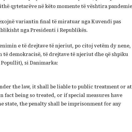
jithë qytetarëve në këto momente të vështira pandemie
lexojnë variantin final të miratuar nga Kuvendi pas
likisht nga Presidenti i Republikës.
imin e të drejtave të njeriut, po citoj vetëm dy nene,
 të demokracisë, të drejtave të njeriut dhe që shpiku
Popullit), si Danimarka:
under the law, it shall be liable to public treatment or at
in fact being so treated, or if special measures have
he state, the penalty shall be imprisonment for any