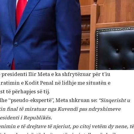
presidenti Ilir Meta e ka shfrytëzuar për t’iu
ratimin e Kodit Penal në lidhje me situatën e
 të përhapjes së tij.
 dhe “pseudo-ekspertë”, Meta shkruan se:
“Sinqerisht u
ntin final të miratuar nga Kuvendi pas ndryshimeve
esidenti i Republikës.
min e të drejtave të njeriut, po citoj vetëm dy nene, të