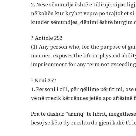
2. Nëse sëmundja është e tillë që, sipas li
në kohën kur kryhet vepra po trajtohet si 
kundër sëmundjes, dënimi është burgim de
? Article 252
(1) Any person who, for the purpose of ga
manner, exposes the life or physical abilit
imprisonment for any term not exceeding 
? Neni 252
1. Personi i cili, për qëllime përfitimi, o
vë në rrezik kërcënues jetën apo aftësinë f
Pra të dashur “armiq” të librit, megjithës
besoj se këto dy rreshta do gjeni kohë t’i l