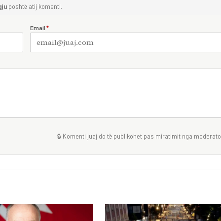
gju
poshtë atij komenti.
Email
*
🔒 Komenti juaj do të publikohet pas miratimit nga moderator