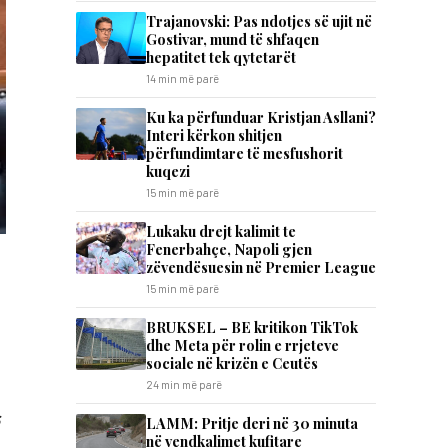
Trajanovski: Pas ndotjes së ujit në
Gostivar, mund të shfaqen
hepatitet tek qytetarët
14 min më parë
Ku ka përfunduar Kristjan Asllani?
Interi kërkon shitjen
përfundimtare të mesfushorit
kuqezi
15 min më parë
Lukaku drejt kalimit te
Fenerbahçe, Napoli gjen
zëvendësuesin në Premier League
15 min më parë
BRUKSEL – BE kritikon TikTok
dhe Meta për rolin e rrjeteve
sociale në krizën e Ceutës
24 min më parë
LAMM: Pritje deri në 30 minuta
në vendkalimet kufitare