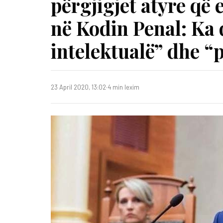
përgjigjet atyre që
në Kodin Penal: Ka
intelektualë” dhe 
23 April 2020, 13:02
·
4 min lexim