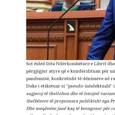
Sot është Dita Ndërkombëtare e Librit dhe 
përgjigjur atyre që e kundërshtuan për mi
pandemisë, konkretisht të dënimeve në rast
Duke i etiketuar si “pseudo-intelektualë”
sugjeroj të thellohen dhe të lexojnë varia
thelbësore të propozuara publikisht nga Pr
Dhe meqënëse janë kaq të brengosur për ceni