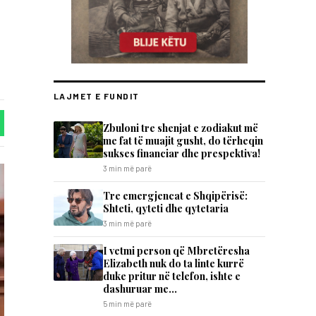
LAJMET E FUNDIT
Zbuloni tre shenjat e zodiakut më
me fat të muajit gusht, do tërheqin
sukses financiar dhe prespektiva!
3 min më parë
Tre emergjencat e Shqipërisë:
Shteti, qyteti dhe qytetaria
3 min më parë
I vetmi person që Mbretëresha
Elizabeth nuk do ta linte kurrë
duke pritur në telefon, ishte e
dashuruar me…
5 min më parë