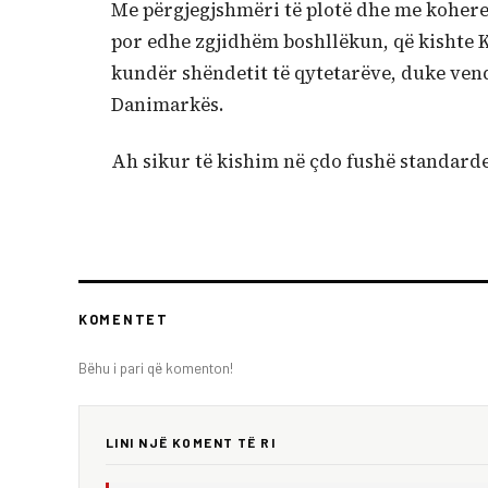
Me përgjegjshmëri të plotë dhe me koher
por edhe zgjidhëm boshllëkun, që kishte 
kundër shëndetit të qytetarëve, duke vend
Danimarkës.
Ah sikur të kishim në çdo fushë standarde 
KOMENTET
Bëhu i pari që komenton!
LINI NJË KOMENT TË RI