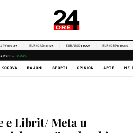
82.37
1.6123
1.1552
0.8569
EUR/CAD
EUR/USD
EUR/GBP
74.8200
▲ +2.23%
KOSOVA
RAJONI
SPORTI
OPINION
ARTE
ME 
 e Librit/ Meta u