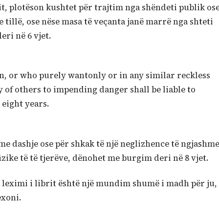
gjit, plotëson kushtet për trajtim nga shëndeti publik os
e tillë, ose nëse masa të veçanta janë marrë nga shteti
ri në 6 vjet.
in, or who purely wantonly or in any similar reckless
y of others to impending danger shall be liable to
eight years.
se me dashje ose për shkak të një neglizhence të ngjashme
izike të të tjerëve, dënohet me burgim deri në 8 vjet.
e leximi i librit është një mundim shumë i madh për ju,
exoni.