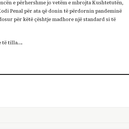
encën e përhershme jo vetëm e mbrojta Kushtetutën,
Kodi Penal për ata që donin të përdornin pandeminë
osur për këtë çështje madhore një standard si të
të tilla….