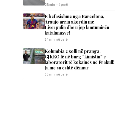
25 min më parë
E befasishme nga Barcelona,
Araujo arrin akordin me
Liverpulin dhe u jep lamtumirën
katalanasve!
34 min më parë
Kolumbia e solli në pranga,
GJKKO lë në burg “kimistin” e
laboratorit të kokainës në Frakull!
Ja me sa është dënuar
35 min më parë