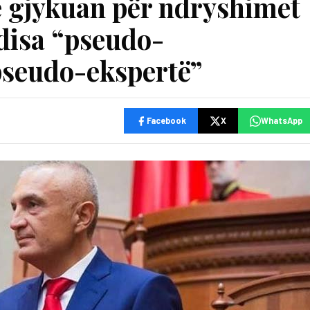
 e gjykuan për ndryshimet
 disa “pseudo-
“pseudo-ekspertë”
Facebook
X
WhatsApp