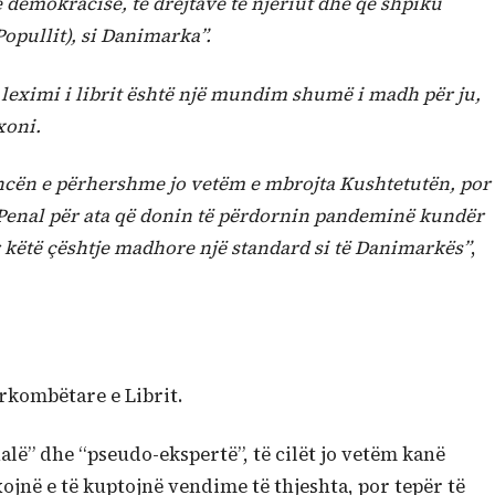
 demokracisë, të drejtave të njeriut dhe që shpiku
opullit), si Danimarka”.
e leximi i librit është një mundim shumë i madh për ju,
xoni.
ncën e përhershme jo vetëm e mbrojta Kushtetutën, por
Penal për ata që donin të përdornin pandeminë kundër
 këtë çështje madhore një standard si të Danimarkës”
,
ërkombëtare e Librit.
alë” dhe “pseudo-ekspertë”, të cilët jo vetëm kanë
xojnë e të kuptojnë vendime të thjeshta, por tepër të