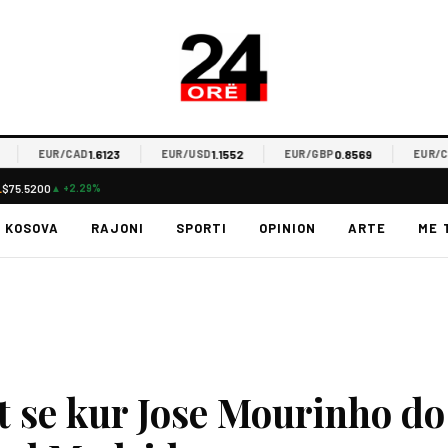
1.6123
1.1552
0.8569
0
EUR/CAD
EUR/USD
EUR/GBP
EUR/CHF
L
$75.5200
▲ +2.29%
KOSOVA
RAJONI
SPORTI
OPINION
ARTE
ME 
 se kur Jose Mourinho do