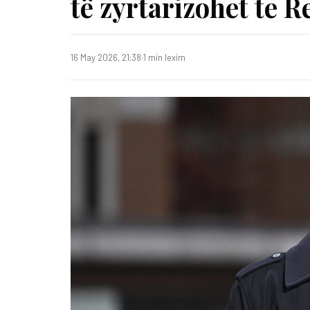
të zyrtarizohet te 
16 May 2026, 21:38
·
1 min lexim