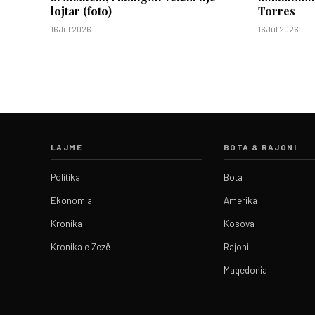
lojtar (foto)
Torres
16 Jul 2026
16 Jul 2026
LAJME
BOTA & RAJONI
Politika
Bota
Ekonomia
Amerika
Kronika
Kosova
Kronika e Zezë
Rajoni
Maqedonia