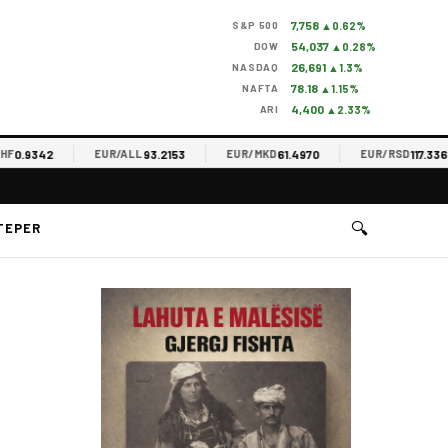
7,758
S&P 500
▲0.62%
54,037
DOW
▲0.28%
26,691
NASDAQ
▲1.3%
78.18
NAFTA
▲1.15%
4,400
ARI
▲2.33%
.9342
93.2153
61.4970
117.3365
EUR/ALL
EUR/MKD
EUR/RSD
🔍
TEPER