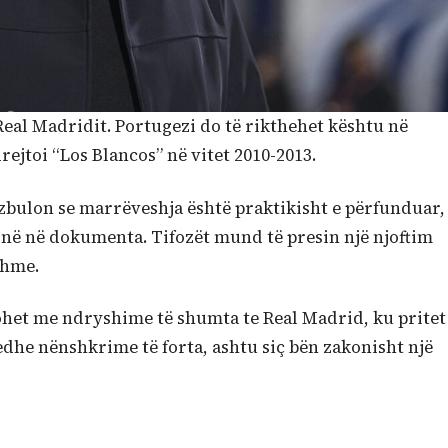
 Real Madridit. Portugezi do të rikthehet kështu në
rejtoi “Los Blancos” në vitet 2010-2013.
zbulon se marrëveshja është praktikisht e përfunduar,
ë në dokumenta. Tifozët mund të presin një njoftim
shme.
ohet me ndryshime të shumta te Real Madrid, ku pritet
edhe nënshkrime të forta, ashtu siç bën zakonisht një