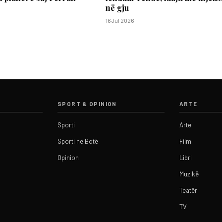
në gju
16 Jul 2026
SPORT & OPINION
ARTE
Sporti
Arte
Sporti në Botë
Film
Opinion
Libri
Muzikë
Teatër
TV