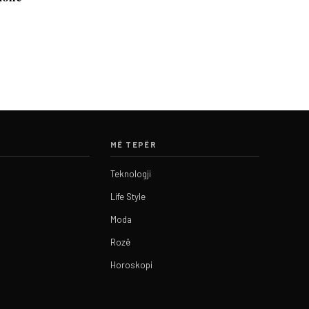
MË TEPËR
Teknologji
Life Style
Moda
Rozë
Horoskopi