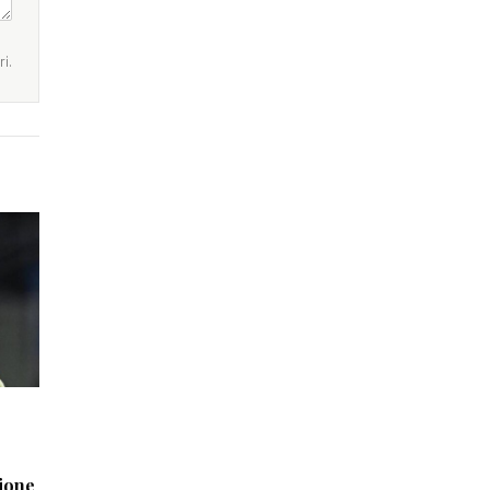
i.
sione