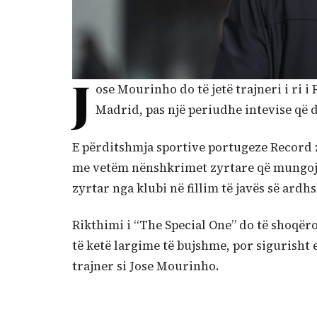
J
ose Mourinho do të jetë trajneri i ri i
Madrid, pas një periudhe intevise që d
E përditshmja sportive portugeze Record 
me vetëm nënshkrimet zyrtare që mungojn
zyrtar nga klubi në fillim të javës së ardh
Rikthimi i “The Special One” do të shoqër
të ketë largime të bujshme, por sigurisht 
trajner si Jose Mourinho.