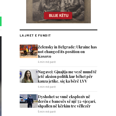
LAJMET E FUNDIT
Zelensky in Belgrade: Ukraine has
not changed its position on
Kosovo
4 min më parë
Nagavci: Gjuajtja me vezë mund të
jetë aksion politik kur bëhet për
kauza jetike, siç ka bërë LVV
4 min më parë
Dyshohet se vunë eksploziv në
derën e banesës së një 72-vjeçari,
shpallen në kërkim tre vëllezër
5 min më parë