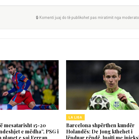
🔒 Komenti juaj do të publikohet pas miratimit nga moderator
LA LIGA
jë mesatarisht 15-20
Barcelona shpërthen kundër
ndeshjet e mëdha”, PSG i
Holandës: De Jong kthehet i
planet e saj Ferran
lënduar rëndë, luajti me injek