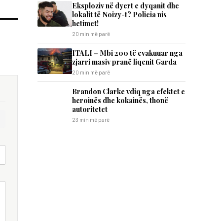
Eksploziv në dyert e dyqanit dhe
lokalit të Noizy-t? Policia nis
hetimet!
20 min më parë
ITALI – Mbi 200 të evakuuar nga
zjarri masiv pranë liqenit Garda
20 min më parë
Brandon Clarke vdiq nga efektet e
heroinës dhe kokainës, thonë
autoritetet
23 min më parë