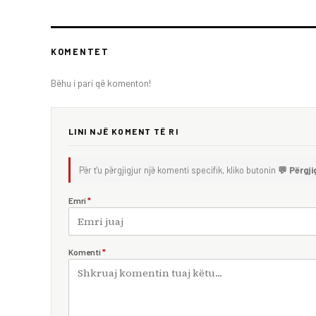
KOMENTET
Bëhu i pari që komenton!
LINI NJË KOMENT TË RI
Për t'u përgjigjur një komenti specifik, kliko butonin
💬 Përgji
Emri
*
Komenti
*