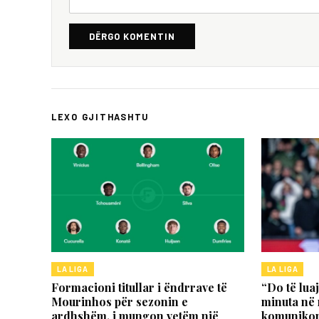
DËRGO KOMENTIN
LEXO GJITHASHTU
LA LIGA
LA LIGA
Formacioni titullar i ëndrrave të
“Do të lua
Mourinhos për sezonin e
minuta në 
ardhshëm, i mungon vetëm një
komunikon 