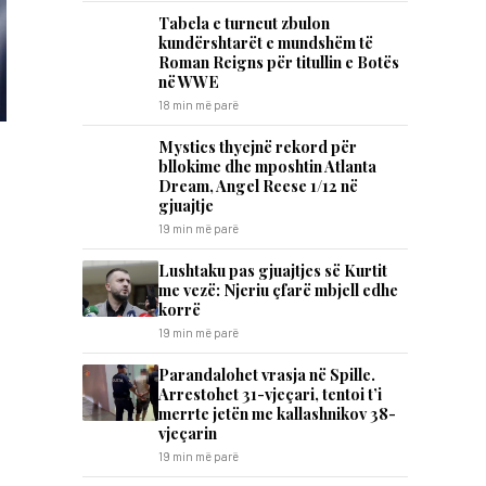
Tabela e turneut zbulon
kundërshtarët e mundshëm të
Roman Reigns për titullin e Botës
në WWE
18 min më parë
Mystics thyejnë rekord për
bllokime dhe mposhtin Atlanta
Dream, Angel Reese 1/12 në
gjuajtje
19 min më parë
​Lushtaku pas gjuajtjes së Kurtit
me vezë: Njeriu çfarë mbjell edhe
korrë
19 min më parë
Parandalohet vrasja në Spille.
Arrestohet 31-vjeçari, tentoi t’i
merrte jetën me kallashnikov 38-
vjeçarin
19 min më parë