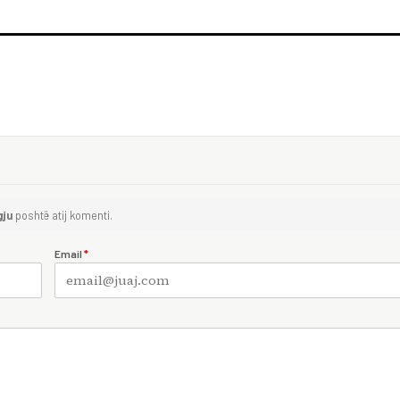
gju
poshtë atij komenti.
Email
*