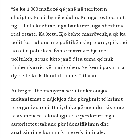
“Se ke 1.000 mafiozë që janë në territorin
shqiptar. Po që hyjnë e dalin. Ke nga restorantet,
nga shefa kuzhine, nga bankierë, nga shërbime
real estate. Ka këtu. Kjo është marrëveshja që ka
politika italiane me politikën shqiptare, që kanë
kokat e politikës. Është marrëveshje mes
politikës, sepse këto janë disa tema që nuk
thuhen kurrë. Këtu mbrohen. Në kemi pasur nja
dy raste ku killerat italianë…”, tha ai.
Ai tregoi dhe mënyrën se si funksionojnë
mekanizmat e ndjekjes dhe përgjimit të krimit
të organizuar në Itali, duke përmendur sisteme
të avancuara teknologjike të përdorura nga
autoritetet italiane për identifikimin dhe
analizimin e komunikimeve kriminale.