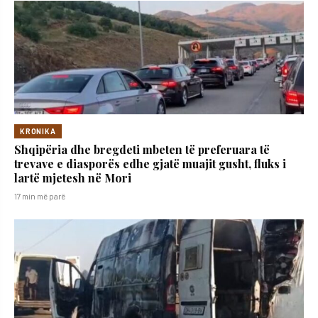
KRONIKA
Shqipëria dhe bregdeti mbeten të preferuara të
trevave e diasporës edhe gjatë muajit gusht, fluks i
lartë mjetesh në Mori
17 min më parë