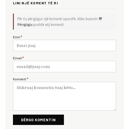
LINI NJË KOMENT TË RI
Për t'u përgjigjur një komenti specifik, kliko butonin
💬
Përgjigju
poshtë atij komenti.
Emri
*
Email
*
Komenti
*
DËRGO KOMENTIN