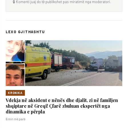
🔒 Komenti juaj do të publikohet pas miratimit nga moderatori.
LEXO GJITHASHTU
KRONIKA
Vdekja në aksident e nënës dhe djalit, zi në familjen
shqiptare në Greqi! Çfarë zbuluan ekspertët nga
dinamika e përpla
6 min më parë