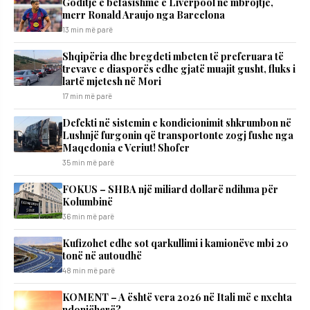
Goditje e befasishme e Liverpool në mbrojtje,
merr Ronald Araujo nga Barcelona
13 min më parë
Shqipëria dhe bregdeti mbeten të preferuara të
trevave e diasporës edhe gjatë muajit gusht, fluks i
lartë mjetesh në Mori
17 min më parë
Defekti në sistemin e kondicionimit shkrumbon në
Lushnjë furgonin që transportonte zogj fushe nga
Maqedonia e Veriut! Shofer
35 min më parë
FOKUS – SHBA një miliard dollarë ndihma për
Kolumbinë
36 min më parë
Kufizohet edhe sot qarkullimi i kamionëve mbi 20
tonë në autoudhë
48 min më parë
KOMENT – A është vera 2026 në Itali më e nxehta
ndonjëherë?