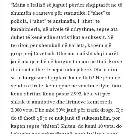
“Mafia e Italisë së jugut i përdor shqiptarët në të
shumtën e rasteve për statistikë. I “shet” te
policia, i “shet” te antimafia, i “shet” te
karabinieria, në nivele të ndryshme, sepse ata
duhet të kenë edhe statistikat e suksesit. Në
territor, për shembull në Barleta, kapëm një
grup prej 15 vetash. Dhe normalisht shqiptarët
janë ata që e bëjnë burgun tamam në Itali, kurse
italianët edhe s’e bëjnë ndonjëherë. Dhe e dini
sa të burgosur shqiptarë ka në Itali? Ne jemi në
vendin e tretë, kemi qenë në vendin e dytë, tani
kemi zbritur. Kemi pasur 2.992, këtë vit për
shkak të amnistive dhe lirimeve kemi rreth
2.000 veta. Dhe mbi 50% janë për trafik droge. Kjo
do të thotë që jo se nuk janë të suksesshëm, por
kapen sepse “shiten”. Shiten: do kemi 10 veta, do