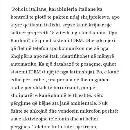
“Policia italiane, karabinieria italiane ka
kontroll të plotë të paktën ndaj shqipfolësve, apo
atyre që flasin italisht, sepse kanë krijuar një
softuer prej rreth 15 vitesh, nga fondacioni “Ugo
Bordoni”, që quhet sistemi IDEM. Dhe çdo njeri
që flet në telefon apo komunikon me zë nga
Shqipëria apo në Itali identifikohet në mënyrë
automatike. Ka një databazë të posaçme, quhet
sistemi IDEM (i njëjtë nga latinishtja). Po, e kanë
edhe për arabët, pra për ata që flasin gjuhën
arabe për shkak të terrorizmit, por për
shqiptarët e kanë shumë të thjeshtë. Këto
përgjime që bëjnë ata janë ambientale. Nuk
është se shkojnë dhe vendosin mikrofon poshtë;
ata e aktivizojnë telefonin dhe ai bëhet
përgjues. Telefoni këtu futet një trojan,