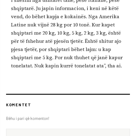
i shesim nga ushtarët tanë, pesë italianë, pesë
shqiptarë. Ju japin informacion, i keni në këtë
vend, do bëhet kapja e kokainës. Nga Amerika
Latine nuk vijnë 28 kg por 10 tonë. Kur kapet
shqiptari me 20 kg, 10 kg, 5 kg, 2 kg, 3 kg, është
për të fshehur atë pjesën tjetër. Është shitur ajo
pjesa tjetër, por shqiptari bëhet lajm: u kap
shqiptari me 5 kg. Por nuk thuhet që janë kapur
tonelatat. Nuk kapin kurrë tonelatat ata”, tha ai.
KOMENTET
Bëhu i pari që komenton!