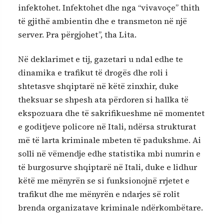
infektohet. Infektohet dhe nga “vivavoçe” thith
të gjithë ambientin dhe e transmeton në një
server. Pra përgjohet”, tha Lita.
Në deklarimet e tij, gazetari u ndal edhe te
dinamika e trafikut të drogës dhe roli i
shtetasve shqiptarë në këtë zinxhir, duke
theksuar se shpesh ata përdoren si hallka të
ekspozuara dhe të sakrifikueshme në momentet
e goditjeve policore në Itali, ndërsa strukturat
më të larta kriminale mbeten të padukshme. Ai
solli në vëmendje edhe statistika mbi numrin e
të burgosurve shqiptarë në Itali, duke e lidhur
këtë me mënyrën se si funksionojnë rrjetet e
trafikut dhe me mënyrën e ndarjes së rolit
brenda organizatave kriminale ndërkombëtare.