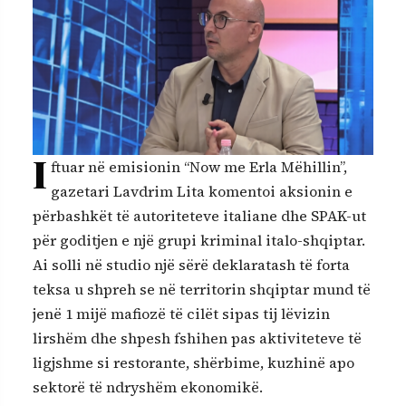
I
ftuar në emisionin “Now me Erla Mëhillin”,
gazetari Lavdrim Lita komentoi aksionin e
përbashkët të autoriteteve italiane dhe SPAK-ut
për goditjen e një grupi kriminal italo-shqiptar.
Ai solli në studio një sërë deklaratash të forta
teksa u shpreh se në territorin shqiptar mund të
jenë 1 mijë mafiozë të cilët sipas tij lëvizin
lirshëm dhe shpesh fshihen pas aktiviteteve të
ligjshme si restorante, shërbime, kuzhinë apo
sektorë të ndryshëm ekonomikë.