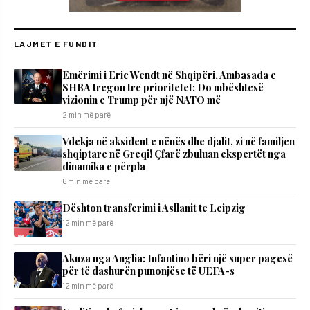
LAJMET E FUNDIT
Emërimi i Eric Wendt në Shqipëri, Ambasada e
SHBA tregon tre prioritetet: Do mbështesë
vizionin e Trump për një NATO më
2 min më parë
Vdekja në aksident e nënës dhe djalit, zi në familjen
shqiptare në Greqi! Çfarë zbuluan ekspertët nga
dinamika e përpla
6 min më parë
Dështon transferimi i Asllanit te Leipzig
12 min më parë
Akuza nga Anglia: Infantino bëri një super pagesë
për të dashurën punonjëse të UEFA-s
12 min më parë