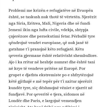
Problemi me krizën e refugjatëve në Evuopën
është, se taskush nuk thotë të vërtetën. Njerëzit
nga Siria, Eritrea, Mali, Nigeria dhe së fundi
Jemeni ikin nga lufta civile, vdekja, shtypja
çnjerëzore dhe persekutimi fetar. Përballë tyre
qëndrojnë vendet europiane, që nuk janë të
gatshme t’i pranojnë këto refugjatë. Këtu
qeveria gjermane është relativisht shembullore.
Ajo i ka rritur në heshtje numrat dhe është tani
në krye të vendeve pritëse në Europë. Por
grupet e djathta ekstremiste po e shfrytëzojnë
këtë gjithnjë e më tepër për t’i nxitur njerëzit
kundër tyre, siç dëshmojnë vëniet e zjarrit në
fundjavë. Por qeveritë e tjera, sidomos në
Londër dhe Paris, e largojnë vemendjen