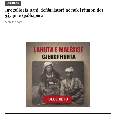
OPINION
Rregullorja Bani, defibrilatori që nuk i ritmon dot
gjyqet e (pa)hapura
5 orë më parë