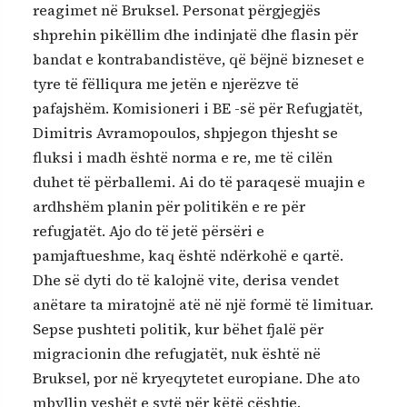
reagimet në Bruksel. Personat përgjegjës
shprehin pikëllim dhe indinjatë dhe flasin për
bandat e kontrabandistëve, që bëjnë bizneset e
tyre të fëlliqura me jetën e njerëzve të
pafajshëm. Komisioneri i BE -së për Refugjatët,
Dimitris Avramopoulos, shpjegon thjesht se
fluksi i madh është norma e re, me të cilën
duhet të përballemi. Ai do të paraqesë muajin e
ardhshëm planin për politikën e re për
refugjatët. Ajo do të jetë përsëri e
pamjaftueshme, kaq është ndërkohë e qartë.
Dhe së dyti do të kalojnë vite, derisa vendet
anëtare ta miratojnë atë në një formë të limituar.
Sepse pushteti politik, kur bëhet fjalë për
migracionin dhe refugjatët, nuk është në
Bruksel, por në kryeqytetet europiane. Dhe ato
mbyllin veshët e sytë për këtë çështje.