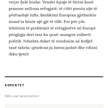
veçse fjalë boshe. Vendet fqinje të Sirisë kanë
pranuar miliona refugjatë, të cilët presin atje të
përfundojë lufta. Bashkimi Europian gjithashtu
mund ta bënte një gjë të tillë. Por për çdo
lehtësim të problemit të refugjatëve në Europë
përgjigja deri tani ka qenë: mungon vullneti
politik. Ndoshta duhet të vendosim në kufijtë
tanë tabela: qëndroni ju lutem jashtë dhe vdisni
diku tjetër!
KOMENTET
Bëhu i pari që komenton!