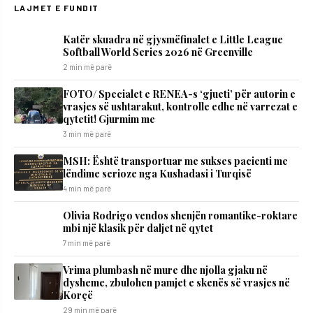
LAJMET E FUNDIT
Katër skuadra në gjysmëfinalet e Little League
Softball World Series 2026 në Greenville
2 min më parë
FOTO/ Specialet e RENEA-s ‘gjueti’ për autorin e
vrasjes së ushtarakut, kontrolle edhe në varrezat e
qytetit! Gjurmim me
3 min më parë
MSH: Është transportuar me sukses pacienti me
lëndime serioze nga Kushadasi i Turqisë
4 min më parë
Olivia Rodrigo vendos shenjën romantike-roktare
mbi një klasik për daljet në qytet
7 min më parë
Vrima plumbash në mure dhe njolla gjaku në
dysheme, zbulohen pamjet e skenës së vrasjes në
Korçë
29 min më parë