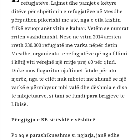
refugjatëve. Lajmet dhe pamjet e këtyre
ditëve për shpëtimin e refugjatëve në Mesdhe
përputhen pikërisht me atë, nga e cila kishin
frikë evuopianët vitin e kaluar. Vetëm se numrat
rriten vazhdimisht. Nëse në vitin 2014 arritën
rreth 230.000 refugjatë me varka nëpër detin
Mesdhe, organizatat e refugjatëve që nga fillimi
i këtij viti vërejnë një rritje prej 60 për qind.
Duke mos llogaritur njoftimet fatale për ato
njerëz, nga të cilët nuk mbetet më shumë se një
varkë e përmbysur mbi valë dhe dëshmia e disa
të mbijetuarve, si tani së fundi para brigjeve të
Libisë.
Përgjigja e BE-së është e vështirë
Po aq e parashikueshme si ngjarja, janë edhe