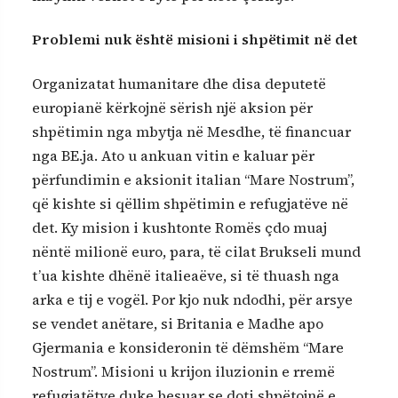
Problemi nuk është misioni i shpëtimit në det
Organizatat humanitare dhe disa deputetë
europianë kërkojnë sërish një aksion për
shpëtimin nga mbytja në Mesdhe, të financuar
nga BE.ja. Ato u ankuan vitin e kaluar për
përfundimin e aksionit italian “Mare Nostrum”,
që kishte si qëllim shpëtimin e refugjatëve në
det. Ky mision i kushtonte Romës çdo muaj
nëntë milionë euro, para, të cilat Brukseli mund
t’ua kishte dhënë italieaëve, si të thuash nga
arka e tij e vogël. Por kjo nuk ndodhi, për arsye
se vendet anëtare, si Britania e Madhe apo
Gjermania e konsideronin të dëmshëm “Mare
Nostrum”. Misioni u krijon iluzionin e rremë
refugjatëtve duke besuar se doti shpëtojnë e