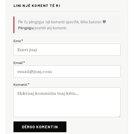
LINI NJË KOMENT TË RI
Për t'u përgjigjur një komenti specifik, kliko butonin
💬
Përgjigju
poshtë atij komenti.
Emri
*
Email
*
Komenti
*
DËRGO KOMENTIN