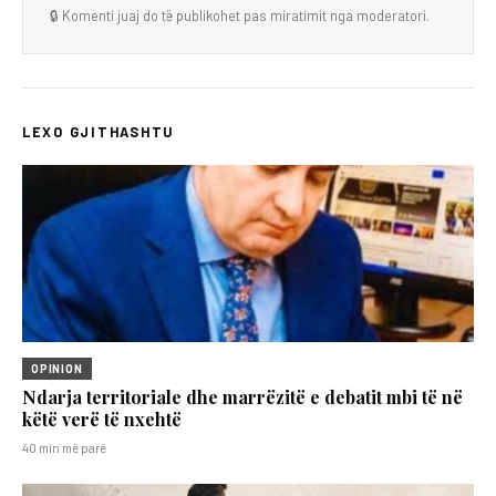
🔒 Komenti juaj do të publikohet pas miratimit nga moderatori.
LEXO GJITHASHTU
OPINION
Ndarja territoriale dhe marrëzitë e debatit mbi të në
këtë verë të nxehtë
40 min më parë