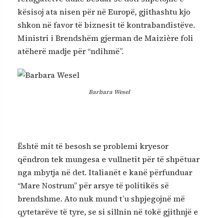
kësisoj ata nisen për në Europë, gjithashtu kjo
shkon në favor të biznesit të kontrabandistëve.
Ministri i Brendshëm gjerman de Maizière foli
atëherë madje për “ndihmë”.
Barbara Wesel
Është mit të besosh se problemi kryesor
qëndron tek mungesa e vullnetit për të shpëtuar
nga mbytja në det. Italianët e kanë përfunduar
“Mare Nostrum” për arsye të politikës së
brendshme. Ato nuk mund t’u shpjegojnë më
qytetarëve të tyre, se si sillnin në tokë gjithnjë e