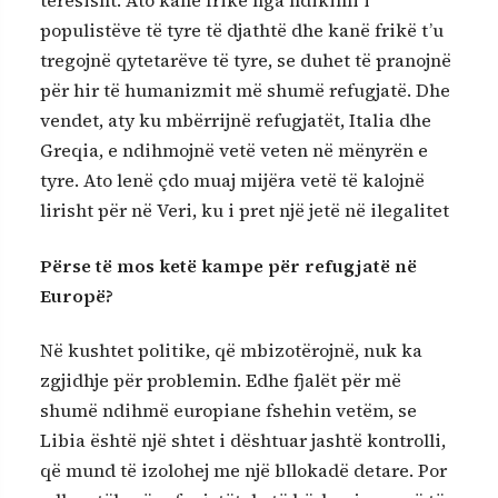
tërësisht. Ato kanë frikë nga ndikimi i
populistëve të tyre të djathtë dhe kanë frikë t’u
tregojnë qytetarëve të tyre, se duhet të pranojnë
për hir të humanizmit më shumë refugjatë. Dhe
vendet, aty ku mbërrijnë refugjatët, Italia dhe
Greqia, e ndihmojnë vetë veten në mënyrën e
tyre. Ato lenë çdo muaj mijëra vetë të kalojnë
lirisht për në Veri, ku i pret një jetë në ilegalitet
Përse të mos ketë kampe për refugjatë në
Europë?
Në kushtet politike, që mbizotërojnë, nuk ka
zgjidhje për problemin. Edhe fjalët për më
shumë ndihmë europiane fshehin vetëm, se
Libia është një shtet i dështuar jashtë kontrolli,
që mund të izolohej me një bllokadë detare. Por