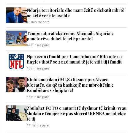
Ndarja territoriale dhe marrëzitë e debatit mbi të
në këtë verë të nxehtë
40 min më parë
Temperaturat ekstreme, Xhemaili: Siguria e
punëtorëve duhet të jetë prioritet
44 min më parë
Një sezon i fundit për Lane Johnson? Mbrojtësi i
Eagles thotë se 2026 mund të jetë viti i tij i fundit
46 min më parë
Klubi amerikan i MLS i fiksuar pas Alvaro
Moratës, do që ta bashkojë me mbrojtësin e
Kombëtares shqiptare!
46 min më parë
Zbulohet FOTO e autorit të dyshuar të krimit, vrau
shokun e fëmijërisë pas sherrit! RENEA në ndjekje
të tij
47 min më parë