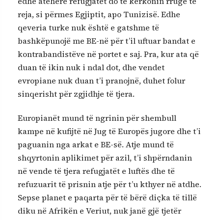
edhe atëherë refugjatët do të kërkonin rrugë të
reja, si përmes Egjiptit, apo Tunizisë. Edhe
qeveria turke nuk është e gatshme të
bashkëpunojë me BE-në për t’il uftuar bandat e
kontrabandistëve në portet e saj. Pra, kur ata që
duan të ikin nuk i ndal dot, dhe vendet
evropiane nuk duan t’i pranojnë, duhet folur
sinqerisht për zgjidhje të tjera.
Europianët mund të ngrinin për shembull
kampe në kufijtë në Jug të Europës jugore dhe t’i
paguanin nga arkat e BE-së. Atje mund të
shqyrtonin aplikimet për azil, t’i shpërndanin
në vende të tjera refugjatët e luftës dhe të
refuzuarit të prisnin atje për t’u kthyer në atdhe.
Sepse planet e paqarta për të bërë diçka të tillë
diku në Afrikën e Veriut, nuk janë gjë tjetër