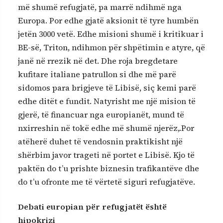
më shumë refugjatë, pa marrë ndihmë nga
Europa. Por edhe gjatë aksionit të tyre humbën
jetën 3000 vetë. Edhe misioni shumë i kritikuar i
BE-së, Triton, ndihmon për shpëtimin e atyre, që
janë në rrezik në det. Dhe roja bregdetare
kufitare italiane patrullon si dhe më parë
sidomos para brigjeve të Libisë, siç kemi parë
edhe ditët e fundit. Natyrisht me një mision të
gjerë, të financuar nga europianët, mund të
nxirreshin në tokë edhe më shumë njerëz,.Por
atëherë duhet të vendosnin praktikisht një
shërbim javor trageti në portet e Libisë. Kjo të
paktën do t’u prishte biznesin trafikantëve dhe
do t’u ofronte me të vërtetë siguri refugjatëve.
Debati europian për refugjatët është
hipokrizi