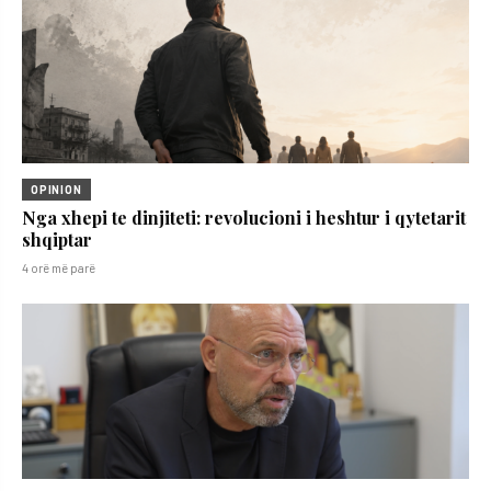
OPINION
Nga xhepi te dinjiteti: revolucioni i heshtur i qytetarit
shqiptar
4 orë më parë