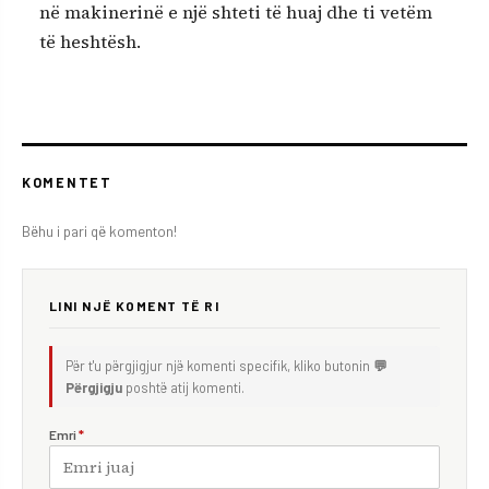
në makinerinë e një shteti të huaj dhe ti vetëm
të heshtësh.
KOMENTET
Bëhu i pari që komenton!
LINI NJË KOMENT TË RI
Për t'u përgjigjur një komenti specifik, kliko butonin
💬
Përgjigju
poshtë atij komenti.
Emri
*