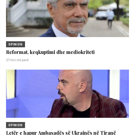
OPINION
Reformat, keqkuptimi dhe mediokriteti
27 min më parë
OPINION
Letër e hapur Ambasadës së Ukrainës në Tiranë