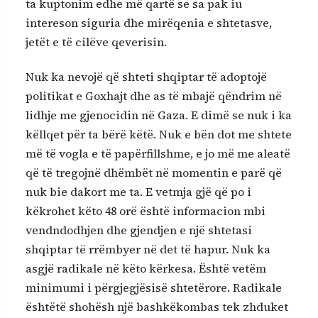
ta kuptonim edhe më qartë se sa pak iu
intereson siguria dhe mirëqenia e shtetasve,
jetët e të cilëve qeverisin.
Nuk ka nevojë që shteti shqiptar të adoptojë
politikat e Goxhajt dhe as të mbajë qëndrim në
lidhje me gjenocidin në Gaza. E dimë se nuk i ka
këllqet për ta bërë këtë. Nuk e bën dot me shtete
më të vogla e të papërfillshme, e jo më me aleatë
që të tregojnë dhëmbët në momentin e parë që
nuk bie dakort me ta. E vetmja gjë që po i
këkrohet këto 48 orë është informacion mbi
vendndodhjen dhe gjendjen e një shtetasi
shqiptar të rrëmbyer në det të hapur. Nuk ka
asgjë radikale në këto kërkesa. Është vetëm
minimumi i përgjegjësisë shtetërore. Radikale
ështëtë shohësh një bashkëkombas tek zhduket