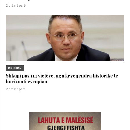
2 orë më parë
OPINION
Shkupi pas 114 vjetëve, nga kryeqendra historike te
horizonti evropian
2 orë më parë