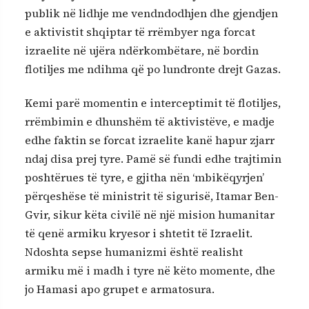
publik në lidhje me vendndodhjen dhe gjendjen
e aktivistit shqiptar të rrëmbyer nga forcat
izraelite në ujëra ndërkombëtare, në bordin
flotiljes me ndihma që po lundronte drejt Gazas.
Kemi parë momentin e interceptimit të flotiljes,
rrëmbimin e dhunshëm të aktivistëve, e madje
edhe faktin se forcat izraelite kanë hapur zjarr
ndaj disa prej tyre. Pamë së fundi edhe trajtimin
poshtërues të tyre, e gjitha nën ‘mbikëqyrjen’
përqeshëse të ministrit të sigurisë, Itamar Ben-
Gvir, sikur këta civilë në një mision humanitar
të qenë armiku kryesor i shtetit të Izraelit.
Ndoshta sepse humanizmi është realisht
armiku më i madh i tyre në këto momente, dhe
jo Hamasi apo grupet e armatosura.