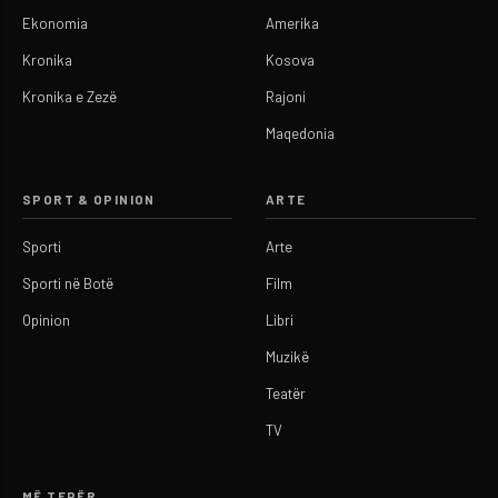
Ekonomia
Amerika
Kronika
Kosova
Kronika e Zezë
Rajoni
Maqedonia
SPORT & OPINION
ARTE
Sporti
Arte
Sporti në Botë
Film
Opinion
Libri
Muzikë
Teatër
TV
MË TEPËR