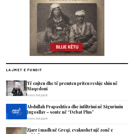
LAJMET E FUNDIT
Të enjten dhe të premten priten reshje shiu në
Maqedoni
4 min më parë
Abdullah Prapashtica dhe infiltrimi në Sigurimin
Jugosllav – sonte në “Debat Plus”
4 min më parë
Zjarr i madh në Greqi, evakuohet një zonë e