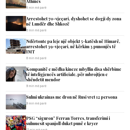
Athinës
8 min më parë
Arrestohet 70-vjeçari, dyshohet se dogji dy zona
në Lundër dhe Shkozë
8 min më parë
Ndërtonte pa leje një objekt 5-katësh në Himarë,
arrestohet 39-vjeçari, në kërkim 3 punonjës të
IMT
8 min më parë
Kompanitë e mëdha kineze mbyllin disa shërbime
të inteligjencës artificiale, për mbrojtjen e
shëndetit mendor
9 min më parë
Sulmi ukrainas me dron në Rusi vret 12 persona
9 min më parë
PSG “siguron” Ferran Torres, transferimi i
sulmuesit spanjoll duket punë e kryer
13 min më parë