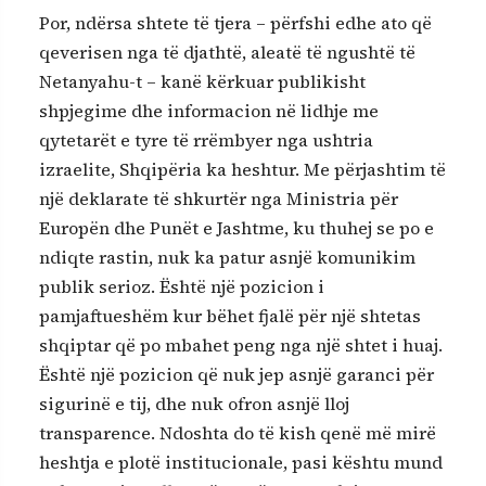
Por, ndërsa shtete të tjera – përfshi edhe ato që
qeverisen nga të djathtë, aleatë të ngushtë të
Netanyahu-t – kanë kërkuar publikisht
shpjegime dhe informacion në lidhje me
qytetarët e tyre të rrëmbyer nga ushtria
izraelite, Shqipëria ka heshtur. Me përjashtim të
një deklarate të shkurtër nga Ministria për
Europën dhe Punët e Jashtme, ku thuhej se po e
ndiqte rastin, nuk ka patur asnjë komunikim
publik serioz. Është një pozicion i
pamjaftueshëm kur bëhet fjalë për një shtetas
shqiptar që po mbahet peng nga një shtet i huaj.
Është një pozicion që nuk jep asnjë garanci për
sigurinë e tij, dhe nuk ofron asnjë lloj
transparence. Ndoshta do të kish qenë më mirë
heshtja e plotë institucionale, pasi kështu mund