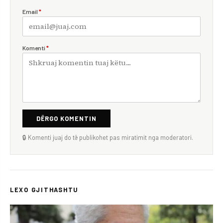
Email
*
Komenti
*
DËRGO KOMENTIN
🔒 Komenti juaj do të publikohet pas miratimit nga moderatori.
LEXO GJITHASHTU