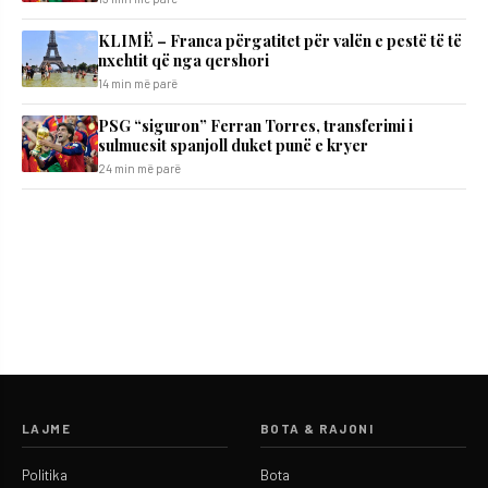
KLIMË – Franca përgatitet për valën e pestë të të
nxehtit që nga qershori
14 min më parë
PSG “siguron” Ferran Torres, transferimi i
sulmuesit spanjoll duket punë e kryer
24 min më parë
LAJME
BOTA & RAJONI
Politika
Bota