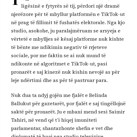
ligësinë e fytyrës së tij, përdori një dramë
njerëzore për të mbyllur platformën e TikTok-ut
në prag të fillimit të fushatës elektorale. Nga kjo
studio, asokohe, ju paralajmëruam se arsyeja e
vërtetë e mbylljes së kësaj platforme nuk kishte
të bënte me ndikimin negativ të rrjeteve
sociale, por me faktin se ai nuk mund të
ndikonte në algoritmet e TikTok-ut, pasi
pronarët e saj kinezë nuk kishin nevojë as për
leje ndërtimi dhe as për të pastruar para.
Nuk dua ta ndyj gojën me fjalët e Belinda
Ballukut për gazetarët, por fjalët e saj tingëllojnë
saktë për pronarët. Ju e mbani mend sesi Saimir
Tahiri, në vend që t’i hiqej imuniteti
parlamentar, shantazhonte shefin e vet dhe
diplomatë të huaj nga studio televizive,