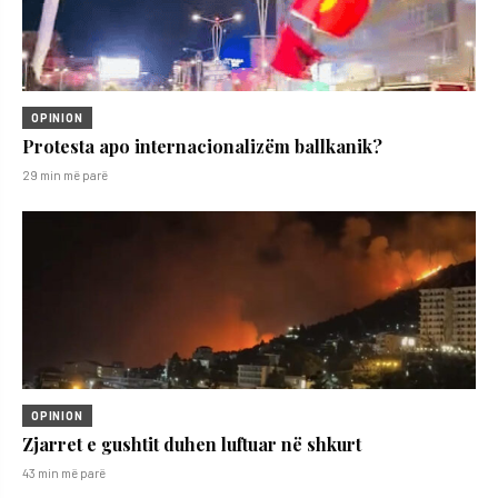
OPINION
Protesta apo internacionalizëm ballkanik?
29 min më parë
OPINION
Zjarret e gushtit duhen luftuar në shkurt
43 min më parë