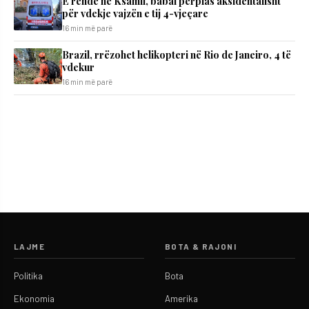
E rëndë në Ksamil, babai përplas aksidentalisht
për vdekje vajzën e tij 4-vjeçare
16 min më parë
Brazil, rrëzohet helikopteri në Rio de Janeiro, 4 të
vdekur
16 min më parë
LAJME
BOTA & RAJONI
Politika
Bota
Ekonomia
Amerika