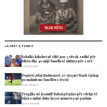
LAJMET E FUNDIT
Schalke kthehet në elitë pas 3 vitesh, radhë për
bileta dhe 40 mijë fanella të shitura për 2 orë
11 min më parë
Dopietë ndaj Buducnost, 17-vjeçari Mark Gjokaj
po mahnit me fanellën e Decic
11 min më parë
Tragjike në Ksamil! Babai përplas për vdekje të
bijën e mitur duke kryer manovra në parkim
12 min më parë