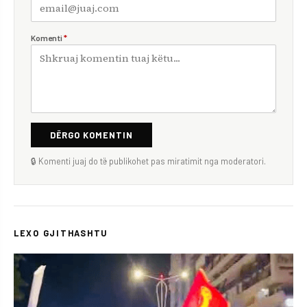
Komenti
*
DËRGO KOMENTIN
🔒 Komenti juaj do të publikohet pas miratimit nga moderatori.
LEXO GJITHASHTU