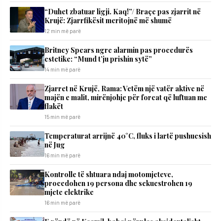
“Duhet zbatuar ligji. Kaq!”/ Braçe pas zjarrit në
Krujë: Zjarrfikësit meritojnë më shumë
12 min më parë
Britney Spears ngre alarmin pas procedurës
estetike: “Mund t’ju prishin sytë”
14 min më parë
Zjarret në Krujë, Rama: Vetëm një vatër aktive në
majën e malit, mirënjohje për forcat që luftuan me
flakët
15 min më parë
Temperaturat arrijnë 40°C, fluks i lartë pushuesish
në Jug
16 min më parë
Kontrolle të shtuara ndaj motomjeteve,
procedohen 19 persona dhe sekuestrohen 19
mjete elektrike
16 min më parë