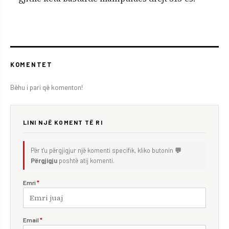
KOMENTET
Bëhu i pari që komenton!
LINI NJË KOMENT TË RI
Për t'u përgjigjur një komenti specifik, kliko butonin
💬
Përgjigju
poshtë atij komenti.
Emri
*
Email
*