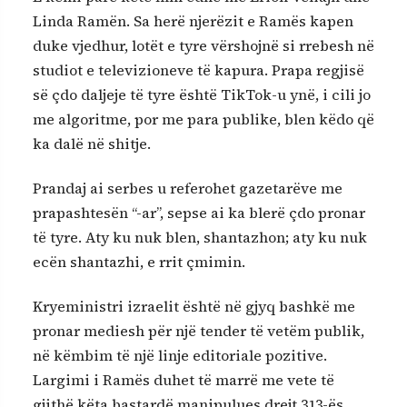
Linda Ramën. Sa herë njerëzit e Ramës kapen
duke vjedhur, lotët e tyre vërshojnë si rrebesh në
studiot e televizioneve të kapura. Prapa regjisë
së çdo daljeje të tyre është TikTok-u ynë, i cili jo
me algoritme, por me para publike, blen këdo që
ka dalë në shitje.
Prandaj ai serbes u referohet gazetarëve me
prapashtesën “-ar”, sepse ai ka blerë çdo pronar
të tyre. Aty ku nuk blen, shantazhon; aty ku nuk
ecën shantazhi, e rrit çmimin.
Kryeministri izraelit është në gjyq bashkë me
pronar mediesh për një tender të vetëm publik,
në këmbim të një linje editoriale pozitive.
Largimi i Ramës duhet të marrë me vete të
gjithë këta bastardë manipulues drejt 313-ës.