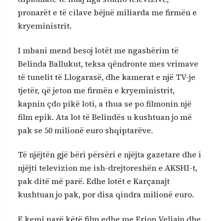
pronarët e të cilave bëjnë miliarda me firmën e
kryeministrit.
I mbani mend besoj lotët me ngashërim të
Belinda Ballukut, teksa qëndronte mes vrimave
të tunelit të Llogarasë, dhe kamerat e një TV-je
tjetër, që jeton me firmën e kryeministrit,
kapnin çdo pikë loti, a thua se po filmonin një
film epik. Ata lot të Belindës u kushtuan jo më
pak se 50 milionë euro shqiptarëve.
Të njëjtën gjë bëri përsëri e njëjta gazetare dhe i
njëjti televizion me ish-drejtoreshën e AKSHI-t,
pak ditë më parë. Edhe lotët e Karçanajt
kushtuan jo pak, por disa qindra milionë euro.
E kemi parë këtë film edhe me Erion Veliajn dhe