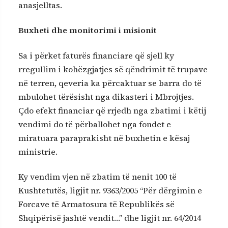
anasjelltas.
Buxheti dhe monitorimi i misionit
Sa i përket faturës financiare që sjell ky
rregullim i kohëzgjatjes së qëndrimit të trupave
në terren, qeveria ka përcaktuar se barra do të
mbulohet tërësisht nga dikasteri i Mbrojtjes.
Çdo efekt financiar që rrjedh nga zbatimi i këtij
vendimi do të përballohet nga fondet e
miratuara paraprakisht në buxhetin e kësaj
ministrie.
Ky vendim vjen në zbatim të nenit 100 të
Kushtetutës, ligjit nr. 9363/2005 “Për dërgimin e
Forcave të Armatosura të Republikës së
Shqipërisë jashtë vendit…” dhe ligjit nr. 64/2014