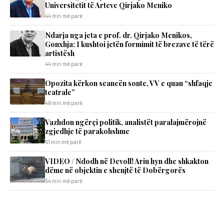
Universitetit të Arteve Qirjako Meniko
44 min më parë
Ndarja nga jeta e prof. dr. Qirjako Menikos,
Gonxhja: I kushtoi jetën formimit të brezave të tërë
artistësh
44 min më parë
Opozita kërkon seancën sonte, VV e quan “shfaqje
teatrale”
46 min më parë
Vazhdon ngërçi politik, analistët paralajmërojnë
zgjedhje të parakohshme
51 min më parë
VIDEO / Ndodh në Devoll! Ariu hyn dhe shkakton
dëme në objektin e shenjtë të Dobërgorës
54 min më parë