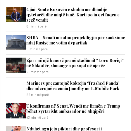
Gjini: Sonte Kosovën e shohin me dhimbje
qytetarët dhe miqtë tanë, Kurti po ia qet faqen e
zezë vendit
6 min më parë
SHBA – Senati miraton projektligjin për sanksione
ndaj Rusisë me votim dypartiak
15 min më parë
Zjarr në një banesë pranë stadiumit “Loro Boriçi”
në Shkodër, shmangen pasojat në njerëz
25 min më parë
Mariners prezantojnë koktejin ‘Trashed Panda’
dhe nderojnë racunin Jimothy në T‑Mobile Park
29 min më parë
U konfirmua në Senat, Wendt me firmën e Trump
bëhet zyrtarisht ambasador në Shqipëri
43 min më parë
Ndahet nga jeta piktori dhe profesori i