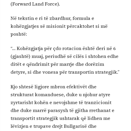
(Forward Land Force).
Në tekstin e ri të zbardhur, formula e
kohëzgjatjes së misionit përcaktohet si më
poshtë:
“… Kohëzgjatja për çdo rotacion është deri në 6
(gjashtë) muaj, periudhë së cilës i shtohen edhe
ditët e qëndrimit për marrje dhe dorëzim
detyre, si dhe vonesa për transportin strategjik.”
Kjo shtesë ligjore mbron efektivët dhe
strukturat komanduese, duke u njohur atyre
zyrtarisht kohën e nevojshme të tranzicionit
dhe duke marrë parasysh të gjitha rrethanat e
transportit strategjik ushtarak që lidhen me
lëvizjen e trupave drejt Bullgarisë dhe