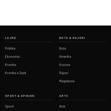
LAJME
BOTA & RAJONI
Politika
Bota
Ekonomia
Amerika
Kronika
Kosova
Kronika e Zezë
Rajoni
Maqedonia
SPORT & OPINION
ARTE
Sporti
Arte