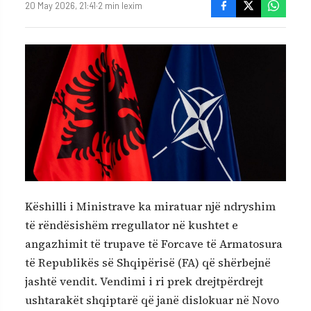
20 May 2026, 21:41
·
2 min lexim
Këshilli i Ministrave ka miratuar një ndryshim
të rëndësishëm rregullator në kushtet e
angazhimit të trupave të Forcave të Armatosura
të Republikës së Shqipërisë (FA) që shërbejnë
jashtë vendit. Vendimi i ri prek drejtpërdrejt
ushtarakët shqiptarë që janë dislokuar në Novo