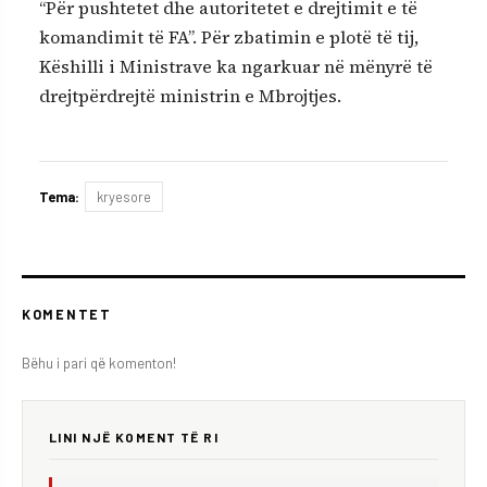
“Për pushtetet dhe autoritetet e drejtimit e të
komandimit të FA”. Për zbatimin e plotë të tij,
Këshilli i Ministrave ka ngarkuar në mënyrë të
drejtpërdrejtë ministrin e Mbrojtjes.
Tema:
kryesore
KOMENTET
Bëhu i pari që komenton!
LINI NJË KOMENT TË RI