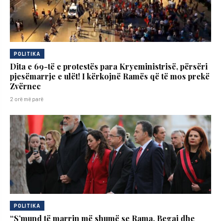
POLITIKA
Dita e 69-të e protestës para Kryeministrisë, përsëri
pjesëmarrje e ulët! I kërkojnë Ramës që të mos prekë
Zvërnec
2 orë më parë
POLITIKA
“S’mund të marrin më shumë se Rama, Begaj dhe