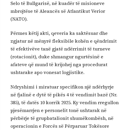
Selo të Bullgarisë, në kuadër të misioneve
mbrojtëse të Aleancës së Atlantikut Verior
(NATO).
Përmes këtij akti, qeveria ka saktësuar dhe
zgjatur në mënyrë fleksibile kohën e qëndrimit
të efektivëve tanë gjatë ndërrimit të turneve
(rotacionit), duke shmangur ngurtësinë e
afateve që mund të krijohej nga procedurat
ushtarake apo vonesat logjistike.
Ndryshimi i miratuar specifikon një ndërhyrje
në fjalinë e dytë të pikës 4 të vendimit bazë (Nr.
385), të datës 10 korrik 2025. Ky vendim rregullon
pjesëmarrjen e personelit tonë ushtarak në
përbërje të grupbatalionit shumëkombësh, në
operacionin e Forcës së Përparuar Tokësore