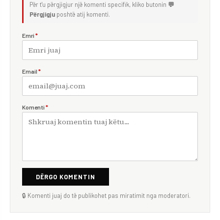
Për t'u përgjigjur një komenti specifik, kliko butonin
💬
Përgjigju
poshtë atij komenti.
Emri
*
Email
*
Komenti
*
DËRGO KOMENTIN
🔒 Komenti juaj do të publikohet pas miratimit nga moderatori.