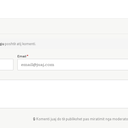
gju
poshtë atij komenti.
Email
*
🔒 Komenti juaj do të publikohet pas miratimit nga moderator