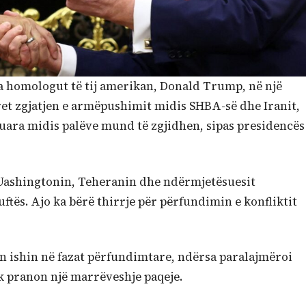
ha homologut të tij amerikan, Donald Trump, në një
ret zgjatjen e armëpushimit midis SHBA-së dhe Iranit,
tuara midis palëve mund të zgjidhen, sipas presidencës
 Uashingtonin, Teheranin dhe ndërmjetësuesit
ftës. Ajo ka bërë thirrje për përfundimin e konfliktit
n ishin në fazat përfundimtare, ndërsa paralajmëroi
 pranon një marrëveshje paqeje.