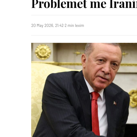
Problemet me Irani
20 May 2026, 21:42
·
2 min lexim