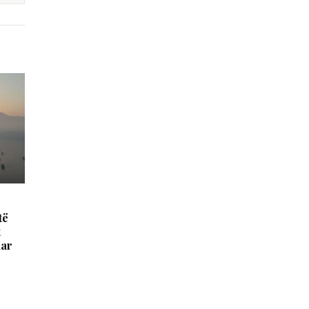
të
t
uar