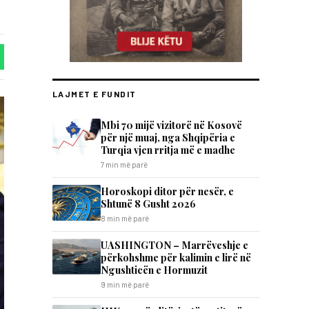
LAJMET E FUNDIT
Mbi 70 mijë vizitorë në Kosovë
për një muaj, nga Shqipëria e
Turqia vjen rritja më e madhe
7 min më parë
Horoskopi ditor për nesër, e
Shtunë 8 Gusht 2026
8 min më parë
UASHINGTON – Marrëveshje e
përkohshme për kalimin e lirë në
Ngushticën e Hormuzit
9 min më parë