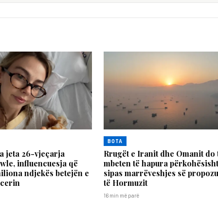
BOTA
 jeta 26-vjeçarja
Rrugët e Iranit dhe Omanit do 
le, influencuesja që
mbeten të hapura përkohësish
liona ndjekës betejën e
sipas marrëveshjes së propoz
cerin
të Hormuzit
16 min më parë