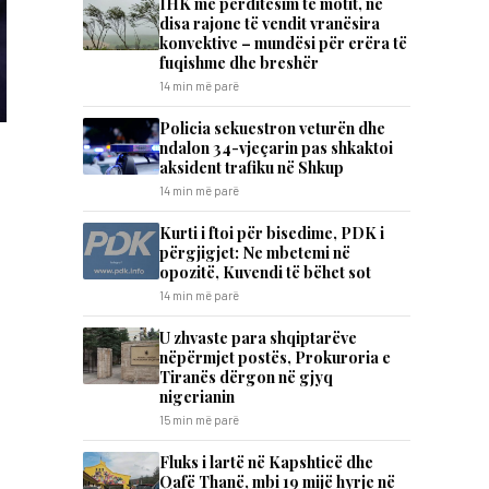
IHK me përditësim të motit, në
disa rajone të vendit vranësira
konvektive – mundësi për erëra të
fuqishme dhe breshër
14 min më parë
Policia sekuestron veturën dhe
ndalon 34-vjeçarin pas shkaktoi
aksident trafiku në Shkup
14 min më parë
​Kurti i ftoi për bisedime, PDK i
përgjigjet: Ne mbetemi në
opozitë, Kuvendi të bëhet sot
14 min më parë
U zhvaste para shqiptarëve
nëpërmjet postës, Prokuroria e
Tiranës dërgon në gjyq
nigerianin
15 min më parë
Fluks i lartë në Kapshticë dhe
Qafë Thanë, mbi 19 mijë hyrje në