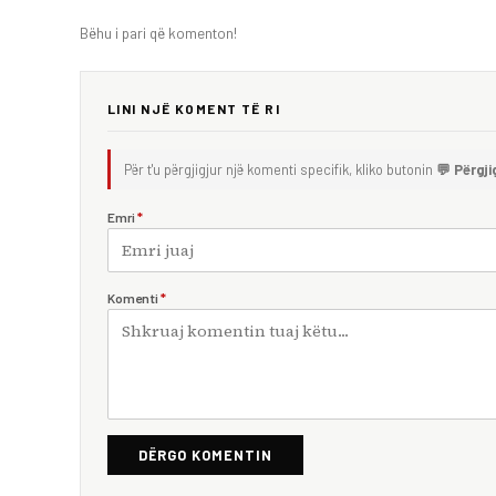
Bëhu i pari që komenton!
LINI NJË KOMENT TË RI
Për t'u përgjigjur një komenti specifik, kliko butonin
💬 Përgji
Emri
*
Komenti
*
DËRGO KOMENTIN