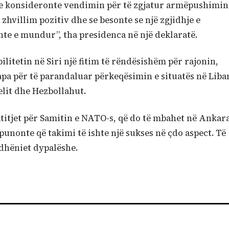
e e konsideronte vendimin për të zgjatur armëpushimin
 zhvillim pozitiv dhe se besonte se një zgjidhje e
te e mundur”, tha presidenca në një deklaratë.
ilitetin në Siri një fitim të rëndësishëm për rajonin,
pa për të parandaluar përkeqësimin e situatës në Liba
lit dhe Hezbollahut.
titjet për Samitin e NATO-s, që do të mbahet në Ankar
unonte që takimi të ishte një sukses në çdo aspect. Të
dhëniet dypalëshe.