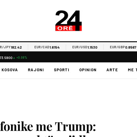
182.42
1.6154
1.1530
0.8567
PY
EUR/CAD
EUR/USD
EUR/GBP
73.5900
▲ +0.08%
KOSOVA
RAJONI
SPORTI
OPINION
ARTE
ME 
efonike me Trump: