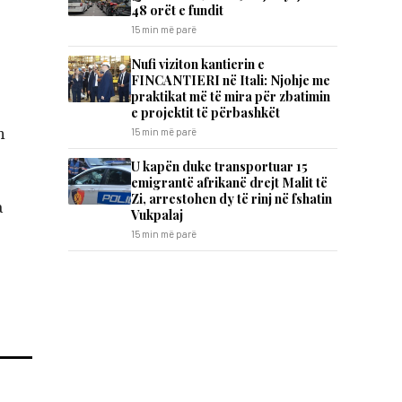
48 orët e fundit
15 min më parë
Nufi viziton kantierin e
FINCANTIERI në Itali: Njohje me
praktikat më të mira për zbatimin
e projektit të përbashkët
n
15 min më parë
U kapën duke transportuar 15
emigrantë afrikanë drejt Malit të
Zi, arrestohen dy të rinj në fshatin
a
Vukpalaj
15 min më parë