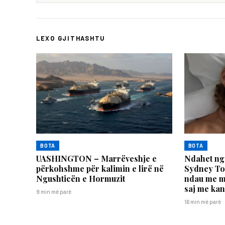
LEXO GJITHASHTU
BOTA
BOTA
UASHINGTON – Marrëveshje e
Ndahet nga
përkohshme për kalimin e lirë në
Sydney Tow
Ngushticën e Hormuzit
ndau me mi
saj me kan
9 min më parë
16 min më parë