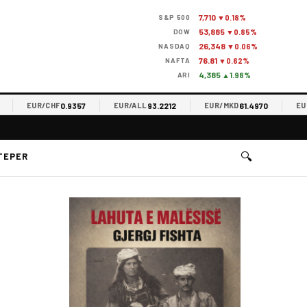
7,710
S&P 500
▼0.18%
53,885
DOW
▼0.85%
26,348
NASDAQ
▼0.06%
76.81
NAFTA
▼0.62%
4,385
ARI
▲1.98%
0.9357
93.2212
61.4970
EUR/CHF
EUR/ALL
EUR/MKD
EUR/R
🔍
TEPER