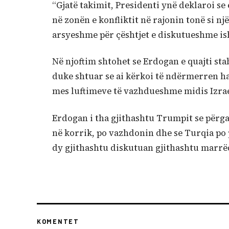
“Gjatë takimit, Presidenti ynë deklaroi s
në zonën e konfliktit në rajonin tonë si një
arsyeshme për çështjet e diskutueshme ish
Në njoftim shtohet se Erdogan e quajti stab
duke shtuar se ai kërkoi të ndërmerren ha
mes luftimeve të vazhdueshme midis Izrae
Erdogan i tha gjithashtu Trumpit se përga
në korrik, po vazhdonin dhe se Turqia po p
dy gjithashtu diskutuan gjithashtu marrë
KOMENTET