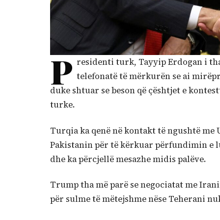
P
residenti turk, Tayyip Erdogan i t
telefonatë të mërkurën se ai mirëp
duke shtuar se beson që çështjet e kontes
turke.
Turqia ka qenë në kontakt të ngushtë me
Pakistanin për të kërkuar përfundimin e lu
dhe ka përcjellë mesazhe midis palëve.
Trump tha më parë se negociatat me Irani
për sulme të mëtejshme nëse Teherani nuk