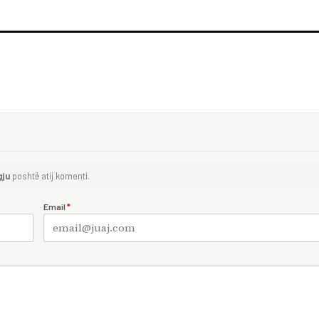
gju
poshtë atij komenti.
Email
*