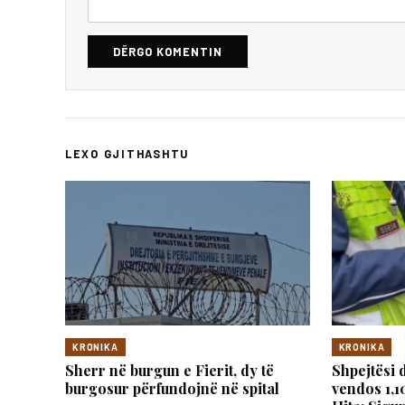
DËRGO KOMENTIN
LEXO GJITHASHTU
KRONIKA
KRONIKA
Sherr në burgun e Fierit, dy të
Shpejtësi 
burgosur përfundojnë në spital
vendos 1,1