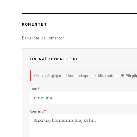
KOMENTET
Bëhu i pari që komenton!
LINI NJË KOMENT TË RI
Për t'u përgjigjur një komenti specifik, kliko butonin
💬 Përgji
Emri
*
Komenti
*