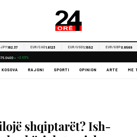
182.37
1.6123
1.1552
0.8569
Y
EUR/CAD
EUR/USD
EUR/GBP
$75.0400
▲ +2.03%
KOSOVA
RAJONI
SPORTI
OPINION
ARTE
ME 
ojë shqiptarët? Ish-