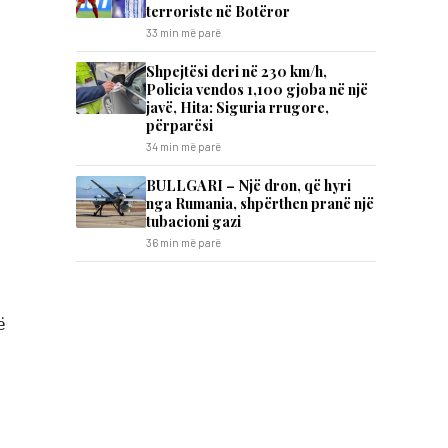
terroriste në Botëror
33 min më parë
Shpejtësi deri në 230 km/h,
Policia vendos 1,100 gjoba në një
javë, Hita: Siguria rrugore,
përparësi
34 min më parë
BULLGARI – Një dron, që hyri
nga Rumania, shpërthen pranë një
tubacioni gazi
36 min më parë
ë