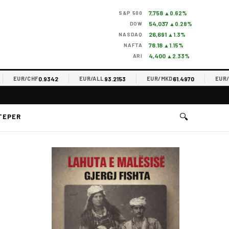
7,758
S&P 500
▲0.62%
54,037
DOW
▲0.28%
26,691
NASDAQ
▲1.3%
78.18
NAFTA
▲1.15%
4,400
ARI
▲2.33%
0.9342
93.2153
61.4970
EUR/CHF
EUR/ALL
EUR/MKD
EUR/RS
🔍
TEPER