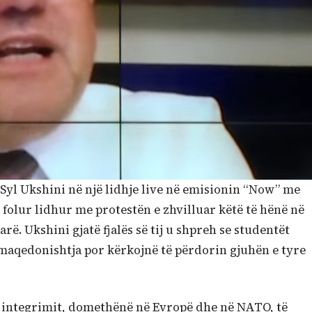
Syl Ukshini në një lidhje live në emisionin “Now” me
folur lidhur me protestën e zhvilluar këtë të hënë në
ë. Ukshini gjatë fjalës së tij u shpreh se studentët
 maqedonishtja por kërkojnë të përdorin gjuhën e tyre
e integrimit, domethënë në Evropë dhe në NATO, të