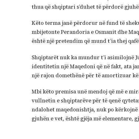
thua që shqiptari s’duhet të përdorë gjuhë
Këto terma janë përdorur në fund të shekul
mbijetonte Perandoria e Osmanit dhe Maq
është një pretendim që mund t’ia thej qafë
Shqiptarët nuk ka mundur t’i asimilojnë Ju
identitetin një Maqedoni që në fakt, ata jan
një rajon domethënë për të amortizuar kër
Mbi këto premisa unë mendoj që më e mira
vullnetin e shqiptarëve për të qenë qyteta
ndalohet maqedonishtja, nuk po kërkojnë q
gjuhën e vet, është gjëja më elementare, gj