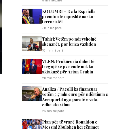
5 min më parë
KOLUMBI – De la Espriella
premton të mposhtë narko-
terroristët
7 min më parë
Tahiri: Vetëm po ndryshojnë
skenarët, por kriza vazhdon
10 min më parë
VLEN: Prokuroria duhet të
tregojë se pse ende nuk ka
aktakuzë për Artan Grubin
20 min më parë
Analiza / Pacolli ka financuar
vetëm 5.7 mln euro për ndërtimin e
Aeroportit nga paratë e veta,
edhe ato si hua
24 min më parë
Plan për të vrarë Ronaldon e
Messin! Zbulohen kërcënimet