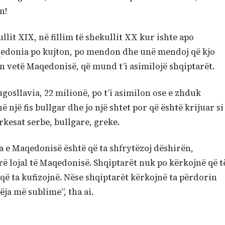
n!
lit XIX, në fillim të shekullit XX kur ishte apo
edonia po kujton, po mendon dhe unë mendoj që kjo
n vetë Maqedonisë, që mund t’i asimilojë shqiptarët.
gosllavia, 22 milionë, po t’i asimilon ose e zhduk
ë një fis bullgar dhe jo një shtet por që është krijuar si
kesat serbe, bullgare, greke.
 e Maqedonisë është që ta shfrytëzoj dëshirën,
rë lojal të Maqedonisë. Shqiptarët nuk po kërkojnë që t
ë ta kufizojnë. Nëse shqiptarët kërkojnë ta përdorin
ëja më sublime”, tha ai.