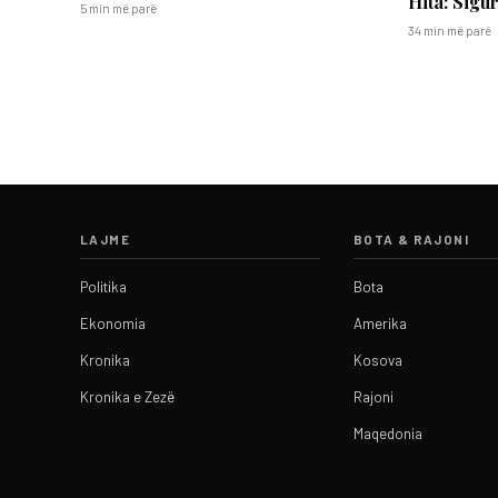
Hita: Sigu
5 min më parë
34 min më parë
LAJME
BOTA & RAJONI
Politika
Bota
Ekonomia
Amerika
Kronika
Kosova
Kronika e Zezë
Rajoni
Maqedonia