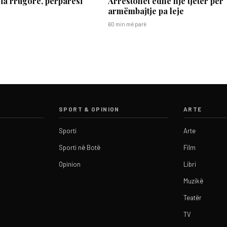
ria rrugore, përparësi
Arrestohet edhe një tjetër për
armëmbajtje pa leje
60 min më parë
SPORT & OPINION
ARTE
Sporti
Arte
Sporti në Botë
Film
Opinion
Libri
Muzikë
Teatër
TV