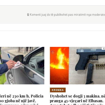
🔒 Komenti juaj do të publikohet pas miratimit nga moderator
KRONIKA
deri në 230 km/h, Policia
Dyshohet se dogji 3 makina, n
00 gjoba në një javë,
pranga 43-vjeçari në Elbasan.