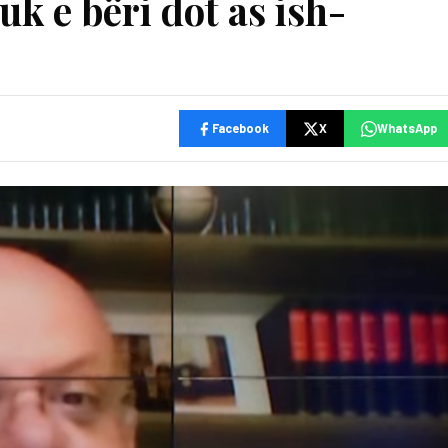
k e bëri dot as ish-
Facebook
X
WhatsApp