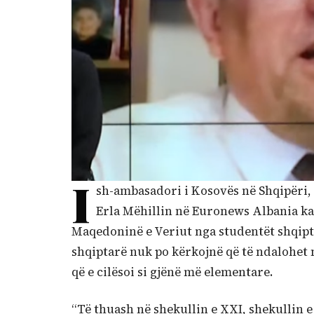
I
sh-ambasadori i Kosovës në Shqipëri, 
Erla Mëhillin në Euronews Albania ka 
Maqedoninë e Veriut nga studentët shqiptar
shqiptarë nuk po kërkojnë që të ndalohet
që e cilësoi si gjënë më elementare.
“Të thuash në shekullin e XXI, shekullin 