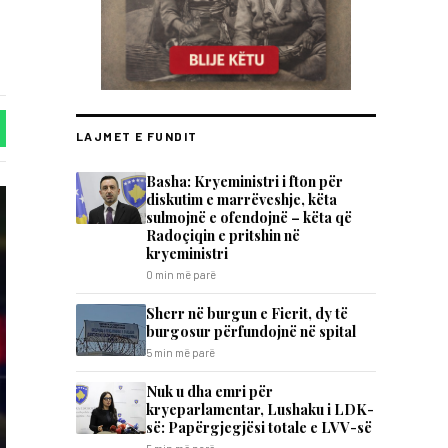
LAJMET E FUNDIT
Basha: Kryeministri i fton për
diskutim e marrëveshje, këta
sulmojnë e ofendojnë – këta që
Radoçiqin e pritshin në
kryeministri
0 min më parë
Sherr në burgun e Fierit, dy të
burgosur përfundojnë në spital
5 min më parë
Nuk u dha emri për
kryeparlamentar, Lushaku i LDK-
së: Papërgjegjësi totale e LVV-së