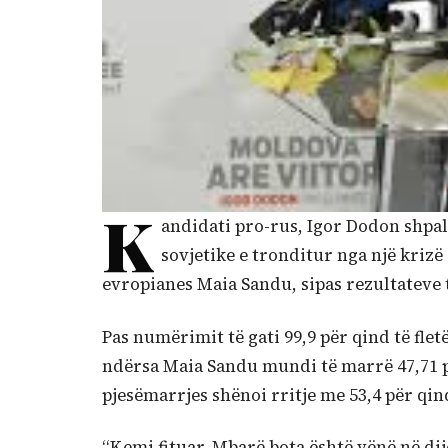
K
andidati pro-rus, Igor Dodon shpall
sovjetike e tronditur nga një krizë
evropianes Maia Sandu, sipas rezultateve 
Pas numërimit të gati 99,9 për qind të flet
ndërsa Maia Sandu mundi të marrë 47,71 pë
pjesëmarrjes shënoi rritje me 53,4 për qind
“Kemi fituar. Mbarë bota është vënë në dij