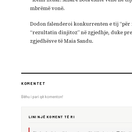
mbrëmë vonë.
Dodon falenderoi konkurrenten e tij “për 
“rezultatin dinjitoz” në zgjedhje, duke p
zgjedhësve të Maia Sandu.
KOMENTET
Bëhu i pari që komenton!
LINI NJË KOMENT TË RI