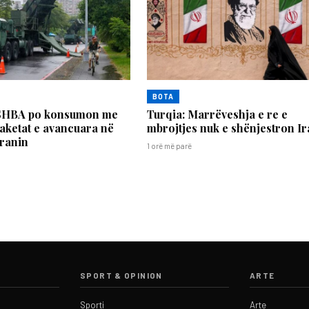
BOTA
SHBA po konsumon me
Turqia: Marrëveshja e re e
raketat e avancuara në
mbrojtjes nuk e shënjestron I
Iranin
1 orë më parë
SPORT & OPINION
ARTE
Sporti
Arte