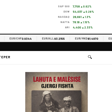
7,758
S&P 500
▲0.62%
54,037
DOW
▲0.28%
26,691
NASDAQ
▲1.3%
78.18
NAFTA
▲1.15%
4,400
ARI
▲2.33%
0.9344
93.2155
61.4970
EUR/CHF
EUR/ALL
EUR/MKD
EUR/R
🔍
TEPER