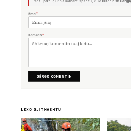
Për t'u përgjigjur një komenti specifik, kliko butonin
💬 Përgji
Emri
*
Komenti
*
DËRGO KOMENTIN
LEXO GJITHASHTU