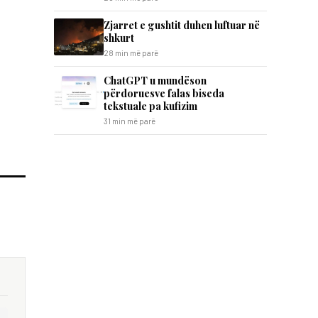
Zjarret e gushtit duhen luftuar në
shkurt
28 min më parë
ChatGPT u mundëson
përdoruesve falas biseda
tekstuale pa kufizim
31 min më parë