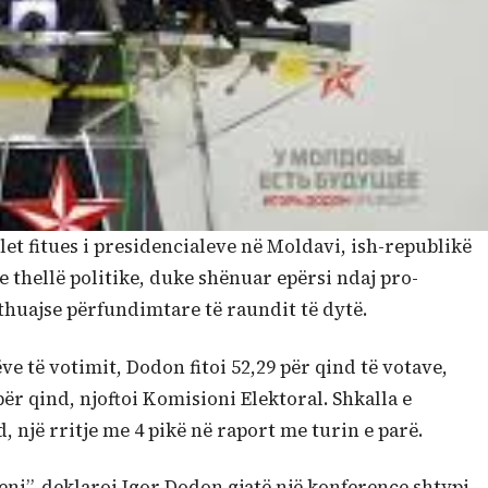
et fitues i presidencialeve në Moldavi, ish-republikë
 e thellë politike, duke shënuar epërsi ndaj pro-
thuajse përfundimtare të raundit të dytë.
ëve të votimit, Dodon fitoi 52,29 për qind të votave,
r qind, njoftoi Komisioni Elektoral. Shkalla e
, një rritje me 4 pikë në raport me turin e parë.
eni”, deklaroi Igor Dodon gjatë një konference shtypi