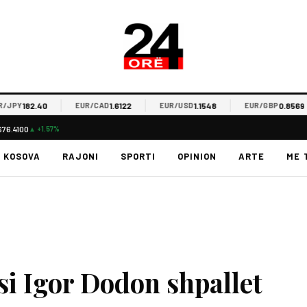
182.40
1.6122
1.1548
0.8569
PY
EUR/CAD
EUR/USD
EUR/GBP
$76.4100
▲ +1.57%
KOSOVA
RAJONI
SPORTI
OPINION
ARTE
ME 
 Igor Dodon shpallet