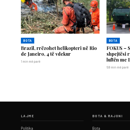
BOTA
BOTA
Brazil, rrëzohet helikopteri në Rio
FOKUS – 
de Janeiro, 4 të vdekur
shpejtësi 
luftën me 
1 min më parë
59 min më parë
LAJME
BOTA & RAJONI
Politika
Bota