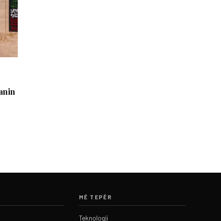
ranin
MË TEPËR
Teknologji