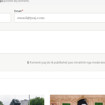
gju
poshtë atij komenti.
Email
*
🔒 Komenti juaj do të publikohet pas miratimit nga moderator