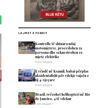
LAJMET E FUNDIT
Kontrolle të shtuara ndaj
motomjeteve, procedohen 19
persona dhe sekuestrohen 19
mjete elektrike
0 min më parë
E rëndë në Ksamil, babai përplas
aksidentalisht për vdekje vajzën e
tij 4-vjeçare
0 min më parë
Brazil, rrëzohet helikopteri në Rio
de Janeiro, 4 të vdekur
1 min më parë