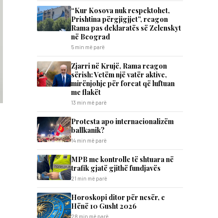
“Kur Kosova nuk respektohet,
Prishtina përgjigjjet”, reagon
Rama pas deklaratës së Zelenskyt
në Beograd
5 min më parë
Zjarri në Krujë, Rama reagon
sërish: Vetëm një vatër aktive,
mirënjohje për forcat që luftuan
me flakët
13 min më parë
Protesta apo internacionalizëm
ballkanik?
14 min më parë
MPB me kontrolle të shtuara në
trafik gjatë gjithë fundjavës
21 min më parë
Horoskopi ditor për nesër, e
Hënë 10 Gusht 2026
28 min më parë