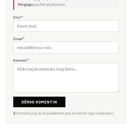
Përgjigju
poshtë atij komenti.
Emri
*
Email
*
Komenti
*
DËRGO KOMENTIN
🔒 Komenti juaj do të publikohet pas miratimit nga moderatori.