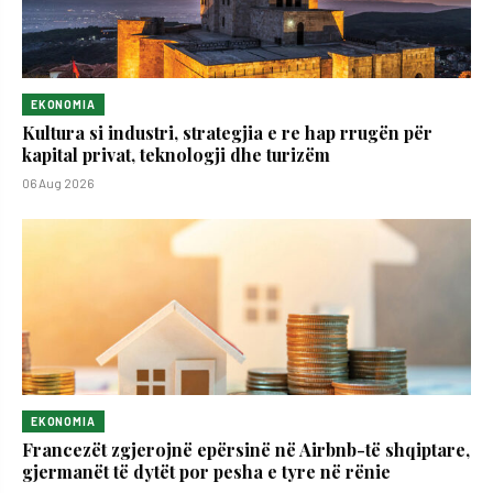
EKONOMIA
Kultura si industri, strategjia e re hap rrugën për
kapital privat, teknologji dhe turizëm
06 Aug 2026
EKONOMIA
Francezët zgjerojnë epërsinë në Airbnb-të shqiptare,
gjermanët të dytët por pesha e tyre në rënie