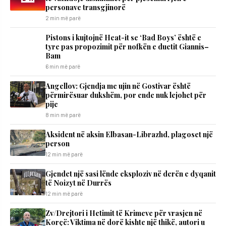
personave transgjinorë
2 min më parë
Pistons i kujtojnë Heat-it se ‘Bad Boys’ është e
tyre pas propozimit për nofkën e duetit Giannis–
Bam
6 min më parë
Angellov: Gjendja me ujin në Gostivar është
përmirësuar dukshëm, por ende nuk lejohet për
pije
8 min më parë
Aksident në aksin Elbasan-Librazhd, plagoset një
person
12 min më parë
Gjendet një sasi lënde eksploziv në derën e dyqanit
të Noizyt në Durrës
12 min më parë
Zv/Drejtori i Hetimit të Krimeve për vrasjen në
Korçë: Viktima në dorë kishte një thikë, autori u