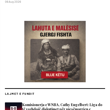
06 Aug 2026
LAJMET E FUNDIT
Komisionerja e WNBA, Cathy Engelbert: Liga do
të vazhdojë diskutimet për pjesëmarrjen e