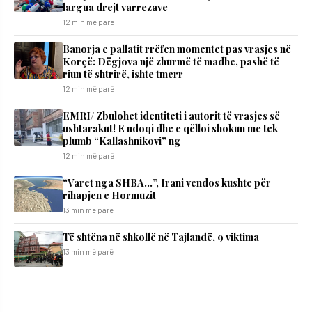
largua drejt varrezave
12 min më parë
Banorja e pallatit rrëfen momentet pas vrasjes në
Korçë: Dëgjova një zhurmë të madhe, pashë të
riun të shtrirë, ishte tmerr
12 min më parë
EMRI/ Zbulohet identiteti i autorit të vrasjes së
ushtarakut! E ndoqi dhe e qëlloi shokun me tek
plumb “Kallashnikovi” ng
12 min më parë
“Varet nga SHBA…”, Irani vendos kushte për
rihapjen e Hormuzit
13 min më parë
Të shtëna në shkollë në Tajlandë, 9 viktima
13 min më parë