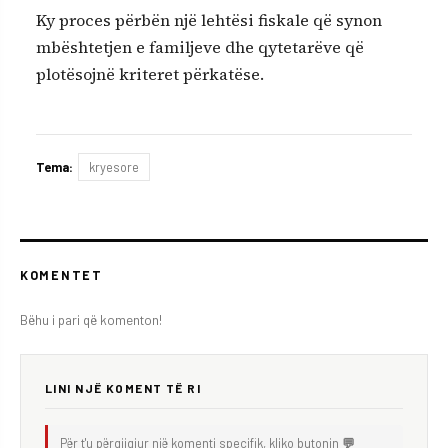
Ky proces përbën një lehtësi fiskale që synon
mbështetjen e familjeve dhe qytetarëve që
plotësojnë kriteret përkatëse.
Tema:
kryesore
KOMENTET
Bëhu i pari që komenton!
LINI NJË KOMENT TË RI
Për t'u përgjigjur një komenti specifik, kliko butonin
💬