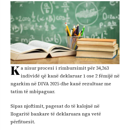
K
a nisur procesi i rimbursimit për 34,263
individë që kanë deklaruar 1 ose 2 fëmijë në
ngarkim në DIVA 2025 dhe kanë rezultuar me
tatim të mbipaguar.
Sipas njoftimit, pagesat do të kalojnë në
llogaritë bankare të deklaruara nga vetë
përfituesit.