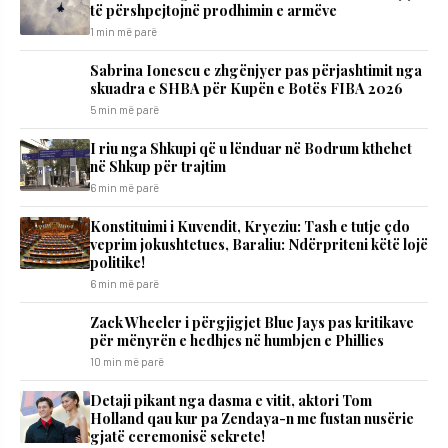
të përshpejtojnë prodhimin e armëve
1 min më parë
Sabrina Ionescu e zhgënjyer pas përjashtimit nga
skuadra e SHBA për Kupën e Botës FIBA 2026
5 min më parë
I riu nga Shkupi që u lënduar në Bodrum kthehet
në Shkup për trajtim
6 min më parë
​Konstituimi i Kuvendit, Kryeziu: Tash e tutje çdo
veprim jokushtetues, Baraliu: Ndërpriteni këtë lojë
politike!
6 min më parë
Zack Wheeler i përgjigjet Blue Jays pas kritikave
për mënyrën e hedhjes në humbjen e Phillies
10 min më parë
Detaji pikant nga dasma e vitit, aktori Tom
Holland qau kur pa Zendaya-n me fustan nusërie
gjatë ceremonisë sekrete!