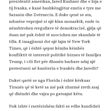
presidentit amerikan, Jared Kushner dhe e bija e
tij Ivanka, e kanë bashkëngjitur emrin e tyre me
Sazanin dhe Zvërnecin. E duke qenë se ata,
ndonëse veprojnë si një klan monarkik, ende iu
nënshtrohen rregullave të demokracisë, gjëja që
duan më pak është të asociohen me skandale të
tilla. E imagjinoni dot një lajm të New York
Times, që i është qepur këmba këmbës
konfliktit të interesit politikë-biznes të familjes
Trump, i cili flet për dhunën barbare ndaj një
protestuesi në kantierin e Ivankës dhe Jaredit?
Duket qartë se nga Florida i është kërkuar
Tiranës që të ketë sa më pak zhurmë rreth asaj
që dhëndri dhe vajza po gatuajnë këtu.
Nuk ishte i rastësishëm fakti se edhe kandidati