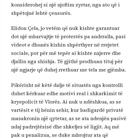
konsiderohej si një njoftim zyrtar, nga ato që i
shpëtojnë lehtë çensurës.
Elidon Çela, jo vetëm që nuk kishte garantuar
dot një mbarvajtje të protestës pa andrralla, pasi
videot e dhunës kishin shpërthyer në rrejetet
sociale, por për më tepër ai kishte nxjerre dhe
djallin nga shishja. Të gjithë prodhuan tituj për
një ngjarje që duhej rrethuar me tela me gjëmba.
Pikërisht në këtë dalje të situatës nga kontrolli
duhet kërkuar edhe motivi real i shkarkimit të
kryepolicit të Vlorës. Ai nuk u ndëshkua, as se
vartësit e tij bënin sehir, kur badigardë privatë
masakronin një qytetar, as se ata ndenjën pasivë
ndaj padrejtësisë dhe shkeljes së ligjit. Aq më
pak u penalizua, se duke mbrojtur ata që