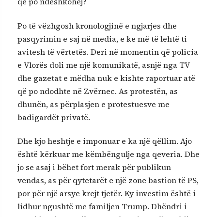
që po ndëshkohej?
Po të vëzhgosh kronologjinë e ngjarjes dhe
pasqyrimin e saj në media, e ke më të lehtë ti
avitesh të vërtetës. Deri në momentin që policia
e Vlorës doli me një komunikatë, asnjë nga TV
dhe gazetat e mëdha nuk e kishte raportuar atë
që po ndodhte në Zvërnec. As protestën, as
dhunën, as përplasjen e protestuesve me
badigardët privatë.
Dhe kjo heshtje e imponuar e ka një qëllim. Ajo
është kërkuar me këmbëngulje nga qeveria. Dhe
jo se asaj i bëhet fort merak për publikun
vendas, as për qytetarët e një zone bastion të PS,
por për një arsye krejt tjetër. Ky investim është i
lidhur ngushtë me familjen Trump. Dhëndri i