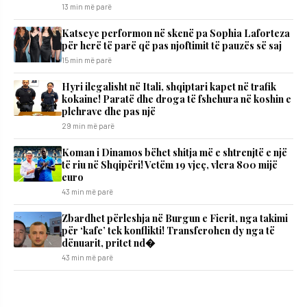
13 min më parë
Katseye performon në skenë pa Sophia Laforteza
për herë të parë që pas njoftimit të pauzës së saj
15 min më parë
Hyri ilegalisht në Itali, shqiptari kapet në trafik
kokaine! Paratë dhe droga të fshehura në koshin e
plehrave dhe pas një
29 min më parë
Koman i Dinamos bëhet shitja më e shtrenjtë e një
të riu në Shqipëri! Vetëm 19 vjeç, vlera 800 mijë
euro
43 min më parë
Zbardhet përleshja në Burgun e Fierit, nga takimi
për ‘kafe’ tek konflikti! Transferohen dy nga të
dënuarit, pritet nd�
43 min më parë