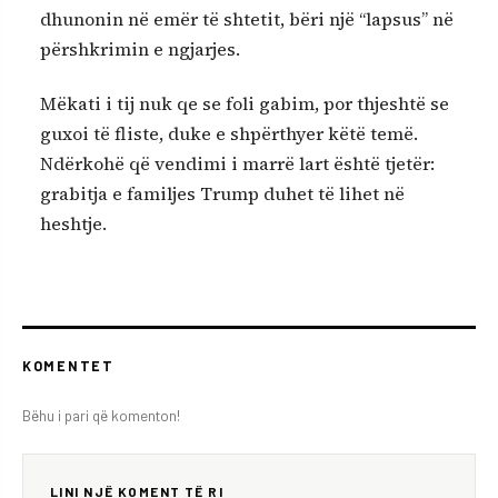
dhunonin në emër të shtetit, bëri një “lapsus” në
përshkrimin e ngjarjes.
Mëkati i tij nuk qe se foli gabim, por thjeshtë se
guxoi të fliste, duke e shpërthyer këtë temë.
Ndërkohë që vendimi i marrë lart është tjetër:
grabitja e familjes Trump duhet të lihet në
heshtje.
KOMENTET
Bëhu i pari që komenton!
LINI NJË KOMENT TË RI