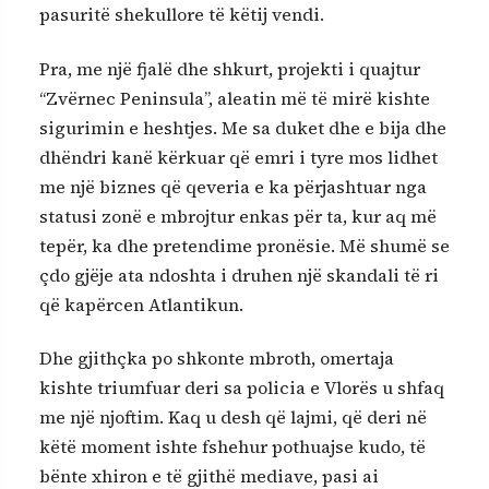
pasuritë shekullore të këtij vendi.
Pra, me një fjalë dhe shkurt, projekti i quajtur
“Zvërnec Peninsula”, aleatin më të mirë kishte
sigurimin e heshtjes. Me sa duket dhe e bija dhe
dhëndri kanë kërkuar që emri i tyre mos lidhet
me një biznes që qeveria e ka përjashtuar nga
statusi zonë e mbrojtur enkas për ta, kur aq më
tepër, ka dhe pretendime pronësie. Më shumë se
çdo gjëje ata ndoshta i druhen një skandali të ri
që kapërcen Atlantikun.
Dhe gjithçka po shkonte mbroth, omertaja
kishte triumfuar deri sa policia e Vlorës u shfaq
me një njoftim. Kaq u desh që lajmi, që deri në
këtë moment ishte fshehur pothuajse kudo, të
bënte xhiron e të gjithë mediave, pasi ai