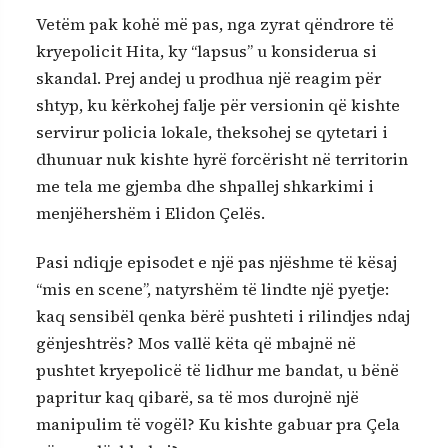
Vetëm pak kohë më pas, nga zyrat qëndrore të
kryepolicit Hita, ky “lapsus” u konsiderua si
skandal. Prej andej u prodhua një reagim për
shtyp, ku kërkohej falje për versionin që kishte
servirur policia lokale, theksohej se qytetari i
dhunuar nuk kishte hyrë forcërisht në territorin
me tela me gjemba dhe shpallej shkarkimi i
menjëhershëm i Elidon Çelës.
Pasi ndiqje episodet e një pas njëshme të kësaj
“mis en scene”, natyrshëm të lindte një pyetje:
kaq sensibël qenka bërë pushteti i rilindjes ndaj
gënjeshtrës? Mos vallë këta që mbajnë në
pushtet kryepolicë të lidhur me bandat, u bënë
papritur kaq qibarë, sa të mos durojnë një
manipulim të vogël? Ku kishte gabuar pra Çela