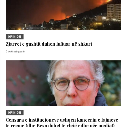
OPINION
Zjarret e gushtit duhen luftuar në shkurt
3 orë më parë
OPINION
Censura e institucioneve ushqen kancerin e lajmeve
të rreme (dhe Besa duhet të vlejë edhe për mediat)