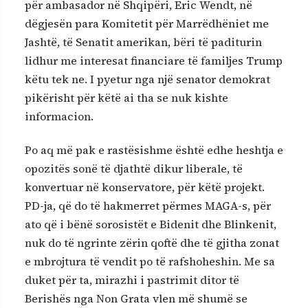
për ambasador në Shqipëri, Eric Wendt, në
dëgjesën para Komitetit për Marrëdhëniet me
Jashtë, të Senatit amerikan, bëri të paditurin
lidhur me interesat financiare të familjes Trump
këtu tek ne. I pyetur nga një senator demokrat
pikërisht për këtë ai tha se nuk kishte
informacion.
Po aq më pak e rastësishme është edhe heshtja e
opozitës sonë të djathtë dikur liberale, të
konvertuar në konservatore, për këtë projekt.
PD-ja, që do të hakmerret përmes MAGA-s, për
ato që i bënë sorosistët e Bidenit dhe Blinkenit,
nuk do të ngrinte zërin qoftë dhe të gjitha zonat
e mbrojtura të vendit po të rafshoheshin. Me sa
duket për ta, mirazhi i pastrimit ditor të
Berishës nga Non Grata vlen më shumë se