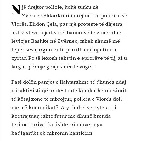
N
jë drejtor policie, kokë turku në
Zvërnec.Shkarkimi i drejtorit të policisë së
Vlorës, Elidon Çela, pas një proteste të dhjetra
aktivistëve mjedisorë, banorëve të zonës dhe
lëvizjes Bashkë në Zvërnec, fsheh shumë më
tepër sesa argumenti që u dha në njoftimin
zyrtar. Po të lexosh tekstin e eprorëve të tij, ai u
largua për një gënjeshtër të vogël.
Pasi dolën pamjet e llahtarshme të dhunës ndaj
një aktivisti që protestonte kundër betonizimit
të kësaj zone të mbrojtur, policia e Vlorës doli
me një komunikatë. Aty thuhej se qytetari i
keqtrajtuar, ishte futur me dhunë brenda
teritorit privat ku ishte rrëmbyer nga
badigardët që mbronin kantierin.