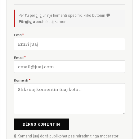
Për t'u përgjigjur një komenti specifik, kliko butonin
💬
Përgjigju
poshtë atij komenti.
Emri
*
Email
*
Komenti
*
DËRGO KOMENTIN
🔒 Komenti juaj do të publikohet pas miratimit nga moderatori.