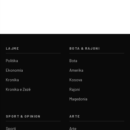
LAJME
BOTA & RAJONI
Politika
Bota
Ekonomia
Amerika
Kronika
Kosova
Kronika e Zezë
Rajoni
Maqedonia
SPORT & OPINION
ARTE
Sporti
Arte