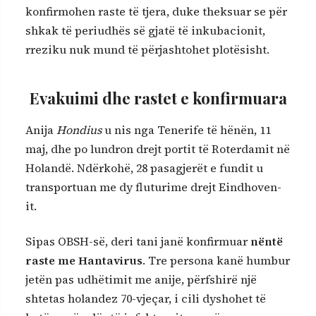
konfirmohen raste të tjera, duke theksuar se për
shkak të periudhës së gjatë të inkubacionit,
rreziku nuk mund të përjashtohet plotësisht.
Evakuimi dhe rastet e konfirmuara
Anija
Hondius
u nis nga Tenerife të hënën, 11
maj, dhe po lundron drejt portit të Roterdamit në
Holandë. Ndërkohë, 28 pasagjerët e fundit u
transportuan me dy fluturime drejt Eindhoven-
it.
Sipas OBSH-së, deri tani janë konfirmuar
nëntë
raste me Hantavirus
. Tre persona kanë humbur
jetën pas udhëtimit me anije, përfshirë një
shtetas holandez 70-vjeçar, i cili dyshohet të