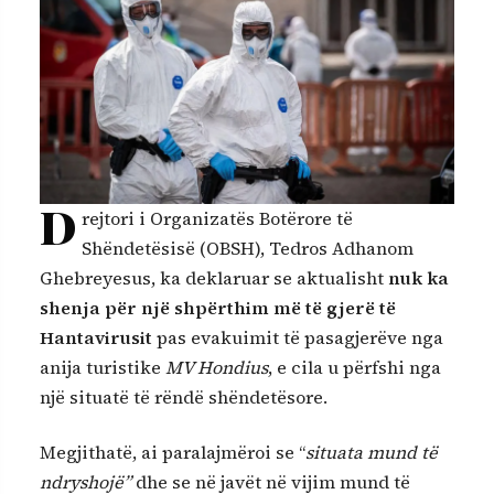
D
rejtori i Organizatës Botërore të
Shëndetësisë (OBSH), Tedros Adhanom
Ghebreyesus, ka deklaruar se aktualisht
nuk ka
shenja për një shpërthim më të gjerë të
Hantavirusit
pas evakuimit të pasagjerëve nga
anija turistike
MV Hondius
, e cila u përfshi nga
një situatë të rëndë shëndetësore.
Megjithatë, ai paralajmëroi se “
situata mund të
ndryshojë”
dhe se në javët në vijim mund të