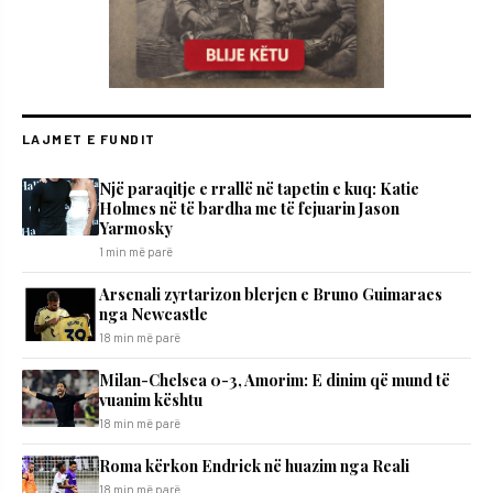
LAJMET E FUNDIT
Një paraqitje e rrallë në tapetin e kuq: Katie
Holmes në të bardha me të fejuarin Jason
Yarmosky
1 min më parë
Arsenali zyrtarizon blerjen e Bruno Guimaraes
nga Newcastle
18 min më parë
Milan-Chelsea 0-3, Amorim: E dinim që mund të
vuanim kështu
18 min më parë
Roma kërkon Endrick në huazim nga Reali
18 min më parë