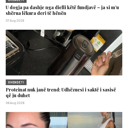
U dogja pa dashje nga dielli këtë fundjavë – ja si m’u
shërua lëkura deri të hënën
07 Aug 2026
SHENDETI
Proteinat nuk janë trend: Udhëzuesi i saktë i sasisë
që ju duhet
06 Aug 2026