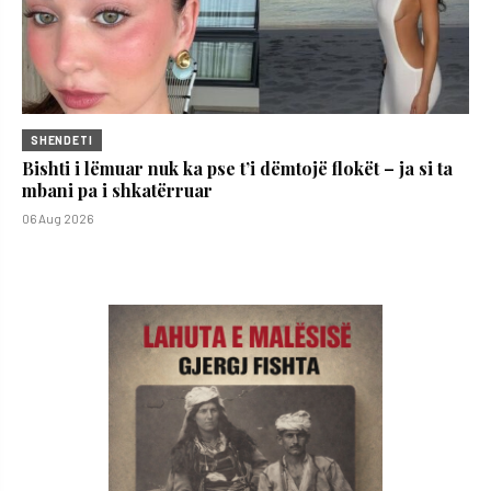
SHENDETI
Bishti i lëmuar nuk ka pse t’i dëmtojë flokët – ja si ta
mbani pa i shkatërruar
06 Aug 2026