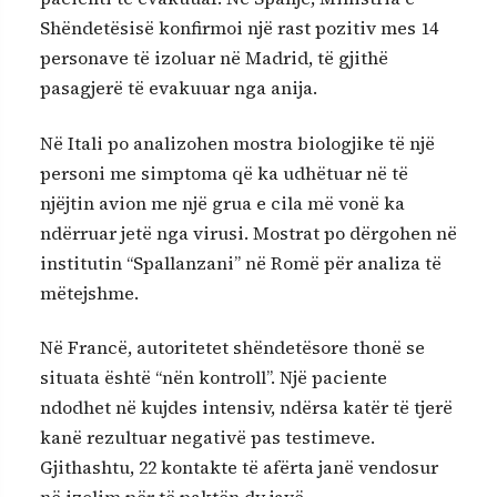
Shëndetësisë konfirmoi një rast pozitiv mes 14
personave të izoluar në Madrid, të gjithë
pasagjerë të evakuuar nga anija.
Në Itali po analizohen mostra biologjike të një
personi me simptoma që ka udhëtuar në të
njëjtin avion me një grua e cila më vonë ka
ndërruar jetë nga virusi. Mostrat po dërgohen në
institutin “Spallanzani” në Romë për analiza të
mëtejshme.
Në Francë, autoritetet shëndetësore thonë se
situata është “nën kontroll”. Një paciente
ndodhet në kujdes intensiv, ndërsa katër të tjerë
kanë rezultuar negativë pas testimeve.
Gjithashtu, 22 kontakte të afërta janë vendosur
në izolim për të paktën dy javë.