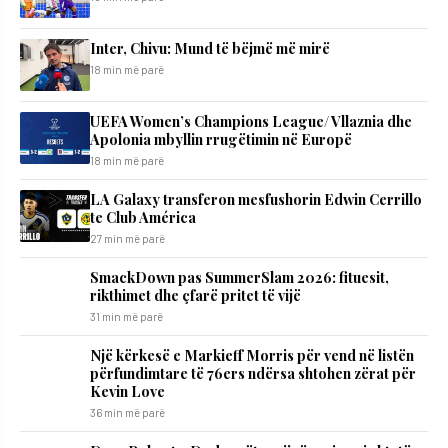
Inter, Chivu: Mund të bëjmë më mirë
18 min më parë
UEFA Women’s Champions League/ Vllaznia dhe
Apolonia mbyllin rrugëtimin në Europë
18 min më parë
LA Galaxy transferon mesfushorin Edwin Cerrillo
te Club América
27 min më parë
SmackDown pas SummerSlam 2026: fituesit,
rikthimet dhe çfarë pritet të vijë
31 min më parë
Një kërkesë e Markieff Morris për vend në listën
përfundimtare të 76ers ndërsa shtohen zërat për
Kevin Love
36 min më parë