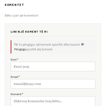
KOMENTET
Bëhu i pari që komenton!
LINI NJË KOMENT TË RI
Për t'u përgjigjur një komenti specifik, kliko butonin
💬
Përgjigju
poshtë atij komenti.
Emri
*
Email
*
Komenti
*