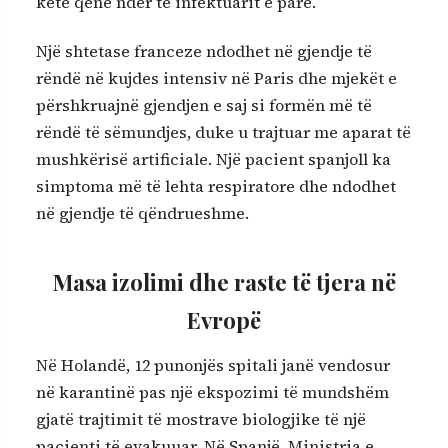
ketë qenë ndër të infektuarit e parë.
Një shtetase franceze ndodhet në gjendje të
rëndë në kujdes intensiv në Paris dhe mjekët e
përshkruajnë gjendjen e saj si formën më të
rëndë të sëmundjes, duke u trajtuar me aparat të
mushkërisë artificiale. Një pacient spanjoll ka
simptoma më të lehta respiratore dhe ndodhet
në gjendje të qëndrueshme.
Masa izolimi dhe raste të tjera në
Evropë
Në Holandë, 12 punonjës spitali janë vendosur
në karantinë pas një ekspozimi të mundshëm
gjatë trajtimit të mostrave biologjike të një
pacienti të evakuuar. Në Spanjë, Ministria e