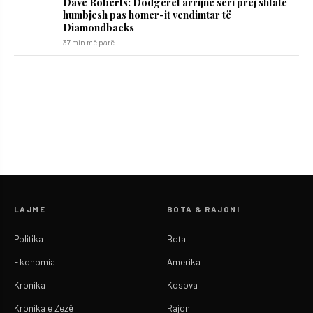
Dave Roberts: Dodgerët arrijnë seri prej shtatë
humbjesh pas homer-it vendimtar të
Diamondbacks
37 min më parë
LAJME
BOTA & RAJONI
Politika
Bota
Ekonomia
Amerika
Kronika
Kosova
Kronika e Zezë
Rajoni