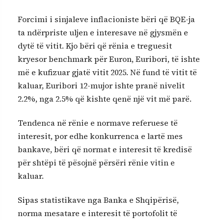
Forcimi i sinjaleve inflacioniste bëri që BQE-ja
ta ndërpriste uljen e interesave në gjysmën e
dytë të vitit. Kjo bëri që rënia e treguesit
kryesor benchmark për Euron, Euribori, të ishte
më e kufizuar gjatë vitit 2025. Në fund të vitit të
kaluar, Euribori 12-mujor ishte pranë nivelit
2.2%, nga 2.5% që kishte qenë një vit më parë.
Tendenca në rënie e normave referuese të
interesit, por edhe konkurrenca e lartë mes
bankave, bëri që normat e interesit të kredisë
për shtëpi të pësojnë përsëri rënie vitin e
kaluar.
Sipas statistikave nga Banka e Shqipërisë,
norma mesatare e interesit të portofolit të