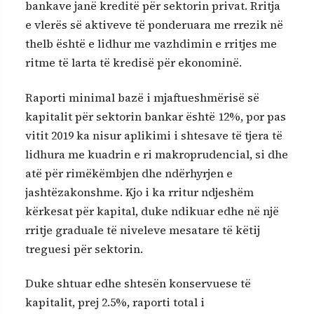
bankave janë kreditë për sektorin privat. Rritja
e vlerës së aktiveve të ponderuara me rrezik në
thelb është e lidhur me vazhdimin e rritjes me
ritme të larta të kredisë për ekonominë.
Raporti minimal bazë i mjaftueshmërisë së
kapitalit për sektorin bankar është 12%, por pas
vitit 2019 ka nisur aplikimi i shtesave të tjera të
lidhura me kuadrin e ri makroprudencial, si dhe
atë për rimëkëmbjen dhe ndërhyrjen e
jashtëzakonshme. Kjo i ka rritur ndjeshëm
kërkesat për kapital, duke ndikuar edhe në një
rritje graduale të niveleve mesatare të këtij
treguesi për sektorin.
Duke shtuar edhe shtesën konservuese të
kapitalit, prej 2.5%, raporti total i