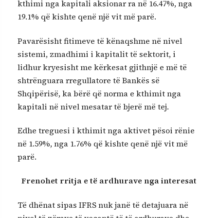
kthimi nga kapitali aksionar ra në 16.47%, nga
19.1% që kishte qenë një vit më parë.
Pavarësisht fitimeve të kënaqshme në nivel
sistemi, zmadhimi i kapitalit të sektorit, i
lidhur kryesisht me kërkesat gjithnjë e më të
shtrënguara rregullatore të Bankës së
Shqipërisë, ka bërë që norma e kthimit nga
kapitali në nivel mesatar të bjerë më tej.
Edhe treguesi i kthimit nga aktivet pësoi rënie
në 1.59%, nga 1.76% që kishte qenë një vit më
parë.
Frenohet rritja e të ardhurave nga interesat
Të dhënat sipas IFRS nuk janë të detajuara në
nivel të zërave të veçantë të të ardhurave dhe