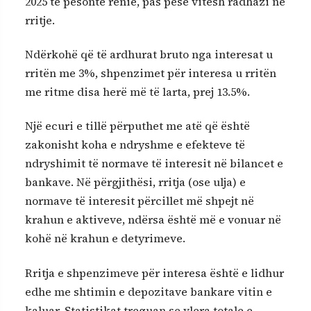
2025 të pësonte rënie, pas pesë vitesh radhazi në
rritje.
Ndërkohë që të ardhurat bruto nga interesat u
rritën me 3%, shpenzimet për interesa u rritën
me ritme disa herë më të larta, prej 13.5%.
Një ecuri e tillë përputhet me atë që është
zakonisht koha e ndryshme e efekteve të
ndryshimit të normave të interesit në bilancet e
bankave. Në përgjithësi, rritja (ose ulja) e
normave të interesit përcillet më shpejt në
krahun e aktiveve, ndërsa është më e vonuar në
kohë në krahun e detyrimeve.
Rritja e shpenzimeve për interesa është e lidhur
edhe me shtimin e depozitave bankare vitin e
kaluar. Statistikat treguan se vlera totale e