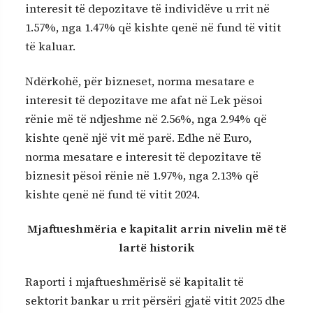
interesit të depozitave të individëve u rrit në
1.57%, nga 1.47% që kishte qenë në fund të vitit
të kaluar.
Ndërkohë, për bizneset, norma mesatare e
interesit të depozitave me afat në Lek pësoi
rënie më të ndjeshme në 2.56%, nga 2.94% që
kishte qenë një vit më parë. Edhe në Euro,
norma mesatare e interesit të depozitave të
biznesit pësoi rënie në 1.97%, nga 2.13% që
kishte qenë në fund të vitit 2024.
Mjaftueshmëria e kapitalit arrin nivelin më të
lartë historik
Raporti i mjaftueshmërisë së kapitalit të
sektorit bankar u rrit përsëri gjatë vitit 2025 dhe