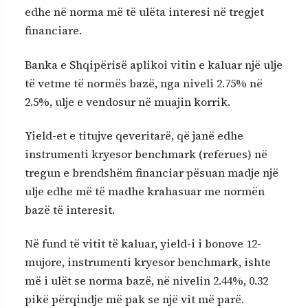
edhe në norma më të ulëta interesi në tregjet
financiare.
Banka e Shqipërisë aplikoi vitin e kaluar një ulje
të vetme të normës bazë, nga niveli 2.75% në
2.5%, ulje e vendosur në muajin korrik.
Yield-et e titujve qeveritarë, që janë edhe
instrumenti kryesor benchmark (referues) në
tregun e brendshëm financiar pësuan madje një
ulje edhe më të madhe krahasuar me normën
bazë të interesit.
Në fund të vitit të kaluar, yield-i i bonove 12-
mujore, instrumenti kryesor benchmark, ishte
më i ulët se norma bazë, në nivelin 2.44%, 0.32
pikë përqindje më pak se një vit më parë.