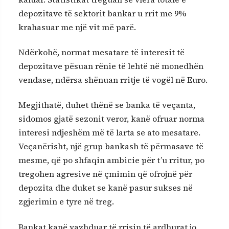
depozitave të sektorit bankar u rrit me 9%
krahasuar me një vit më parë.
Ndërkohë, normat mesatare të interesit të
depozitave pësuan rënie të lehtë në monedhën
vendase, ndërsa shënuan rritje të vogël në Euro.
Megjithatë, duhet thënë se banka të veçanta,
sidomos gjatë sezonit veror, kanë ofruar norma
interesi ndjeshëm më të larta se ato mesatare.
Veçanërisht, një grup bankash të përmasave të
mesme, që po shfaqin ambicie për t’u rritur, po
tregohen agresive në çmimin që ofrojnë për
depozita dhe duket se kanë pasur sukses në
zgjerimin e tyre në treg.
Bankat kanë vazhduar të rrisin të ardhurat jo