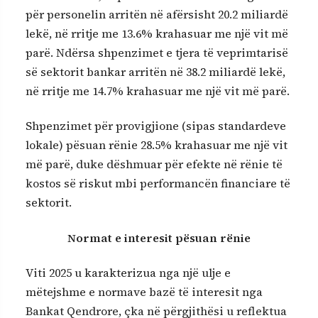
për personelin arritën në afërsisht 20.2 miliardë
lekë, në rritje me 13.6% krahasuar me një vit më
parë. Ndërsa shpenzimet e tjera të veprimtarisë
së sektorit bankar arritën në 38.2 miliardë lekë,
në rritje me 14.7% krahasuar me një vit më parë.
Shpenzimet për provigjione (sipas standardeve
lokale) pësuan rënie 28.5% krahasuar me një vit
më parë, duke dëshmuar për efekte në rënie të
kostos së riskut mbi performancën financiare të
sektorit.
Normat e interesit pësuan rënie
Viti 2025 u karakterizua nga një ulje e
mëtejshme e normave bazë të interesit nga
Bankat Qendrore, çka në përgjithësi u reflektua