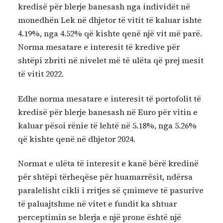
kredisë për blerje banesash nga individët në
monedhën Lek në dhjetor të vitit të kaluar ishte
4.19%, nga 4.52% që kishte qenë një vit më parë.
Norma mesatare e interesit të kredive për
shtëpi zbriti në nivelet më të ulëta që prej mesit
të vitit 2022.
Edhe norma mesatare e interesit të portofolit të
kredisë për blerje banesash në Euro për vitin e
kaluar pësoi rënie të lehtë në 5.18%, nga 5.26%
që kishte qenë në dhjetor 2024.
Normat e ulëta të interesit e kanë bërë kredinë
për shtëpi tërheqëse për huamarrësit, ndërsa
paralelisht cikli i rritjes së çmimeve të pasurive
të paluajtshme në vitet e fundit ka shtuar
perceptimin se blerja e një prone është një