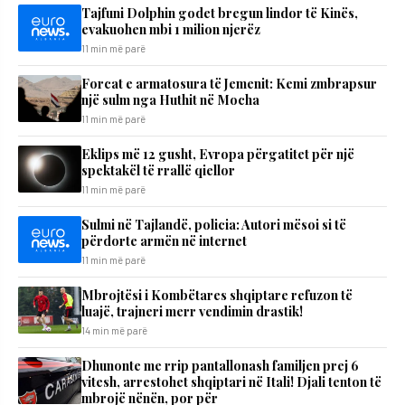
Tajfuni Dolphin godet bregun lindor të Kinës,
evakuohen mbi 1 milion njerëz
11 min më parë
Forcat e armatosura të Jemenit: Kemi zmbrapsur
një sulm nga Huthit në Mocha
11 min më parë
Eklips më 12 gusht, Evropa përgatitet për një
spektakël të rrallë qiellor
11 min më parë
Sulmi në Tajlandë, policia: Autori mësoi si të
përdorte armën në internet
11 min më parë
Mbrojtësi i Kombëtares shqiptare refuzon të
luajë, trajneri merr vendimin drastik!
14 min më parë
Dhunonte me rrip pantallonash familjen prej 6
vitesh, arrestohet shqiptari në Itali! Djali tenton të
mbrojë nënën, por për