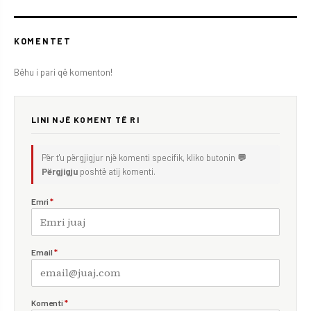
KOMENTET
Bëhu i pari që komenton!
LINI NJË KOMENT TË RI
Për t'u përgjigjur një komenti specifik, kliko butonin
💬
Përgjigju
poshtë atij komenti.
Emri
*
Email
*
Komenti
*