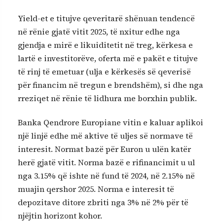
Yield-et e titujve qeveritarë shënuan tendencë
në rënie gjatë vitit 2025, të nxitur edhe nga
gjendja e mirë e likuiditetit në treg, kërkesa e
lartë e investitorëve, oferta më e pakët e titujve
të rinj të emetuar (ulja e kërkesës së qeverisë
për financim në tregun e brendshëm), si dhe nga
rreziqet në rënie të lidhura me borxhin publik.
Banka Qendrore Europiane vitin e kaluar aplikoi
një linjë edhe më aktive të uljes së normave të
interesit. Normat bazë për Euron u ulën katër
herë gjatë vitit. Norma bazë e rifinancimit u ul
nga 3.15% që ishte në fund të 2024, në 2.15% në
muajin qershor 2025. Norma e interesit të
depozitave ditore zbriti nga 3% në 2% për të
njëjtin horizont kohor.