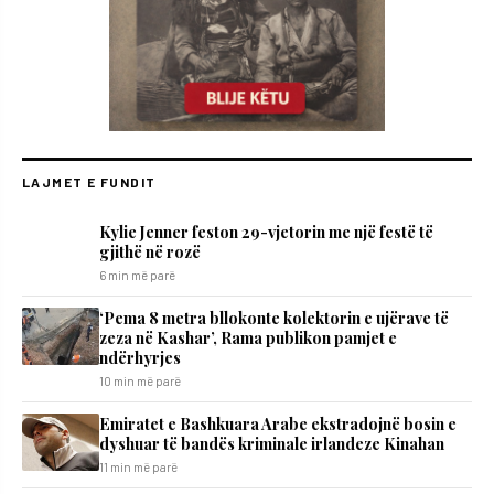
LAJMET E FUNDIT
Kylie Jenner feston 29-vjetorin me një festë të
gjithë në rozë
6 min më parë
‘Pema 8 metra bllokonte kolektorin e ujërave të
zeza në Kashar’, Rama publikon pamjet e
ndërhyrjes
10 min më parë
Emiratet e Bashkuara Arabe ekstradojnë bosin e
dyshuar të bandës kriminale irlandeze Kinahan
11 min më parë