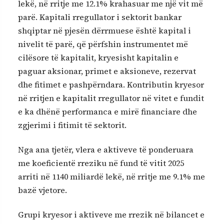
lekë, në rritje me 12.1% krahasuar me një vit më
parë. Kapitali rregullator i sektorit bankar
shqiptar në pjesën dërrmuese është kapital i
nivelit të parë, që përfshin instrumentet më
cilësore të kapitalit, kryesisht kapitalin e
paguar aksionar, primet e aksioneve, rezervat
dhe fitimet e pashpërndara. Kontributin kryesor
në rritjen e kapitalit rregullator në vitet e fundit
e ka dhënë performanca e mirë financiare dhe
zgjerimi i fitimit të sektorit.
Nga ana tjetër, vlera e aktiveve të ponderuara
me koeficientë rreziku në fund të vitit 2025
arriti në 1140 miliardë lekë, në rritje me 9.1% me
bazë vjetore.
Grupi kryesor i aktiveve me rrezik në bilancet e