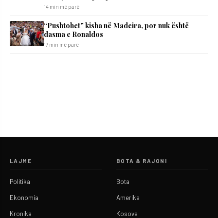
14 min më parë
“Pushtohet” kisha në Madeira, por nuk është
dasma e Ronaldos
17 min më parë
LAJME
BOTA & RAJONI
Politika
Bota
Ekonomia
Amerika
Kronika
Kosova