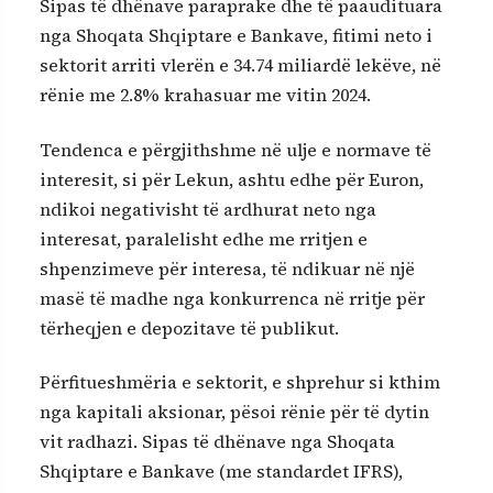
Sipas të dhënave paraprake dhe të paaudituara
nga Shoqata Shqiptare e Bankave, fitimi neto i
sektorit arriti vlerën e 34.74 miliardë lekëve, në
rënie me 2.8% krahasuar me vitin 2024.
Tendenca e përgjithshme në ulje e normave të
interesit, si për Lekun, ashtu edhe për Euron,
ndikoi negativisht të ardhurat neto nga
interesat, paralelisht edhe me rritjen e
shpenzimeve për interesa, të ndikuar në një
masë të madhe nga konkurrenca në rritje për
tërheqjen e depozitave të publikut.
Përfitueshmëria e sektorit, e shprehur si kthim
nga kapitali aksionar, pësoi rënie për të dytin
vit radhazi. Sipas të dhënave nga Shoqata
Shqiptare e Bankave (me standardet IFRS),