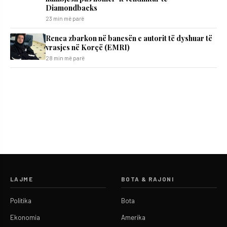
Diamondbacks
23 min më parë
Renea zbarkon në banesën e autorit të dyshuar të
vrasjes në Korçë (EMRI)
28 min më parë
LAJME
BOTA & RAJONI
Politika
Bota
Ekonomia
Amerika