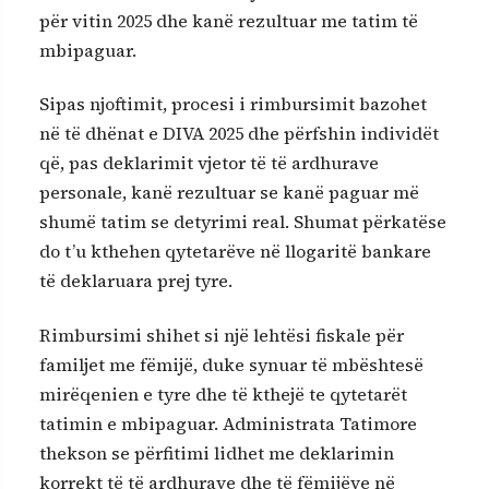
për vitin 2025 dhe kanë rezultuar me tatim të
mbipaguar.
Sipas njoftimit, procesi i rimbursimit bazohet
në të dhënat e DIVA 2025 dhe përfshin individët
që, pas deklarimit vjetor të të ardhurave
personale, kanë rezultuar se kanë paguar më
shumë tatim se detyrimi real. Shumat përkatëse
do t’u kthehen qytetarëve në llogaritë bankare
të deklaruara prej tyre.
Rimbursimi shihet si një lehtësi fiskale për
familjet me fëmijë, duke synuar të mbështesë
mirëqenien e tyre dhe të kthejë te qytetarët
tatimin e mbipaguar. Administrata Tatimore
thekson se përfitimi lidhet me deklarimin
korrekt të të ardhurave dhe të fëmijëve në