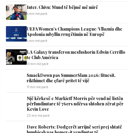
Inter, Chivu: Mund të bëjmë më mirë
4 min më parë
UEFA Women’s Champions League/ Vllaznia dhe
Apolonia mbyllin rrugëtimin në Europë
4 min më parë
LA Galaxy transferon mesfushorin Edwin Cerrillo
te Club América
13 min më parë
SmackDown pas SummerSlam 2026: fituesit,
rikthimet dhe çfarë pritet të vijë
17 min më parë
Një kërkesë e Markieff Morris për vend në listën
përfundimtare të 76ers ndërsa shtohen zërat për
Kevin Love
22 min më parë
Dave Roberts: Dodgerët arrijnë seri prej shtatë
humbjesh pas homer-it vendimtar të