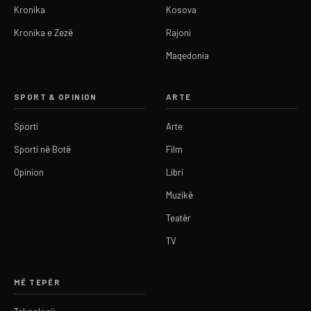
Kronika
Kosova
Kronika e Zezë
Rajoni
Maqedonia
SPORT & OPINION
ARTE
Sporti
Arte
Sporti në Botë
Film
Opinion
Libri
Muzikë
Teatër
TV
MË TEPËR