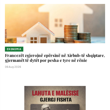
EKONOMIA
Francezët zgjerojnë epërsinë në Airbnb-të shqiptare,
gjermanët të dytët por pesha e tyre në rënie
06 Aug 2026