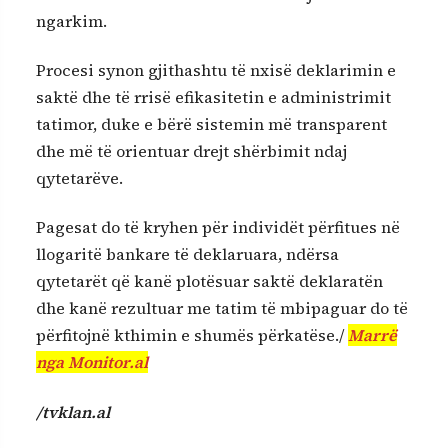
ngarkim.
Procesi synon gjithashtu të nxisë deklarimin e
saktë dhe të rrisë efikasitetin e administrimit
tatimor, duke e bërë sistemin më transparent
dhe më të orientuar drejt shërbimit ndaj
qytetarëve.
Pagesat do të kryhen për individët përfitues në
llogaritë bankare të deklaruara, ndërsa
qytetarët që kanë plotësuar saktë deklaratën
dhe kanë rezultuar me tatim të mbipaguar do të
përfitojnë kthimin e shumës përkatëse./
Marrë
nga Monitor.al
/tvklan.al