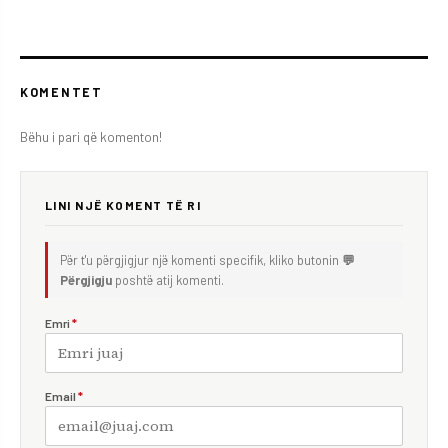
KOMENTET
Bëhu i pari që komenton!
LINI NJË KOMENT TË RI
Për t'u përgjigjur një komenti specifik, kliko butonin
💬
Përgjigju
poshtë atij komenti.
Emri
*
Email
*