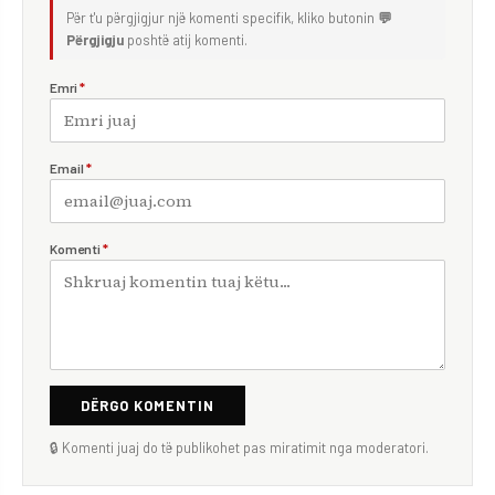
Për t'u përgjigjur një komenti specifik, kliko butonin
💬
Përgjigju
poshtë atij komenti.
Emri
*
Email
*
Komenti
*
DËRGO KOMENTIN
🔒 Komenti juaj do të publikohet pas miratimit nga moderatori.