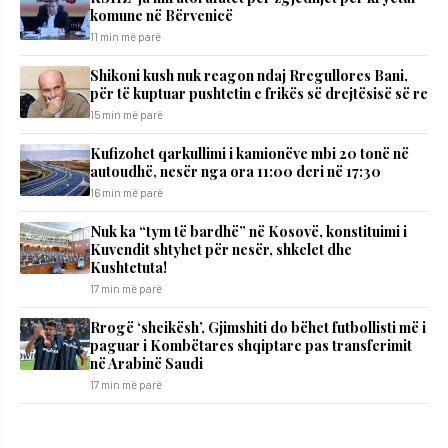
komune në Bërvenicë
11 min më parë
Shikoni kush nuk reagon ndaj Rregullores Bani,
për të kuptuar pushtetin e frikës së drejtësisë së re
15 min më parë
Kufizohet qarkullimi i kamionëve mbi 20 tonë në
autoudhë, nesër nga ora 11:00 deri në 17:30
16 min më parë
Nuk ka “tym të bardhë” në Kosovë, konstituimi i
Kuvendit shtyhet për nesër, shkelet dhe
Kushtetuta!
17 min më parë
Rrogë ‘sheikësh’, Gjimshiti do bëhet futbollisti më i
paguar i Kombëtares shqiptare pas transferimit
në Arabinë Saudi
17 min më parë