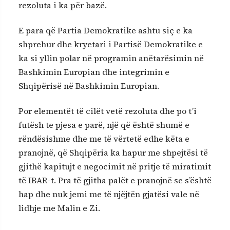
rezoluta i ka për bazë.
E para që Partia Demokratike ashtu siç e ka
shprehur dhe kryetari i Partisë Demokratike e
ka si yllin polar në programin anëtarësimin në
Bashkimin Europian dhe integrimin e
Shqipërisë në Bashkimin Europian.
Por elementët të cilët vetë rezoluta dhe po t’i
futësh te pjesa e parë, një që është shumë e
rëndësishme dhe me të vërtetë edhe këta e
pranojnë, që Shqipëria ka hapur me shpejtësi të
gjithë kapitujt e negocimit në pritje të miratimit
të IBAR-t. Pra të gjitha palët e pranojnë se s’është
hap dhe nuk jemi me të njëjtën gjatësi vale në
lidhje me Malin e Zi.