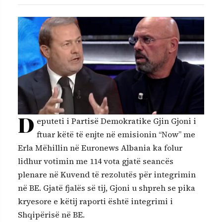
D
eputeti i Partisë Demokratike Gjin Gjoni i
ftuar këtë të enjte në emisionin “Now” me
Erla Mëhillin në Euronews Albania ka folur
lidhur votimin me 114 vota gjatë seancës
plenare në Kuvend të rezolutës për integrimin
në BE. Gjatë fjalës së tij, Gjoni u shpreh se pika
kryesore e këtij raporti është integrimi i
Shqipërisë në BE.