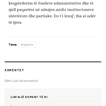
keqpërdorim të fondeve administrative dhe të
sjell paqartësi në ndarjen midis institucioneve
shtetërore dhe partiake. Do t’i lexoj”, tha ai ndër
të tjera.
Tema:
kryesore
KOMENTET
Bëhu i pari që komenton!
LINI NJË KOMENT TË RI