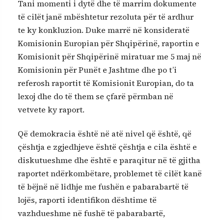
Tani momenti i dytë dhe të marrim dokumente
të cilët janë mbështetur rezoluta për të ardhur
te ky konkluzion. Duke marrë në konsideratë
Komisionin Europian për Shqipërinë, raportin e
Komisionit për Shqipërinë miratuar me 5 maj në
Komisionin për Punët e Jashtme dhe po t’i
referosh raportit të Komisionit Europian, do ta
lexoj dhe do të them se çfarë përmban në
vetvete ky raport.
Që demokracia është në atë nivel që është, që
çështja e zgjedhjeve është çështja e cila është e
diskutueshme dhe është e paraqitur në të gjitha
raportet ndërkombëtare, problemet të cilët kanë
të bëjnë në lidhje me fushën e pabarabartë të
lojës, raporti identifikon dështime të
vazhdueshme në fushë të pabarabartë,