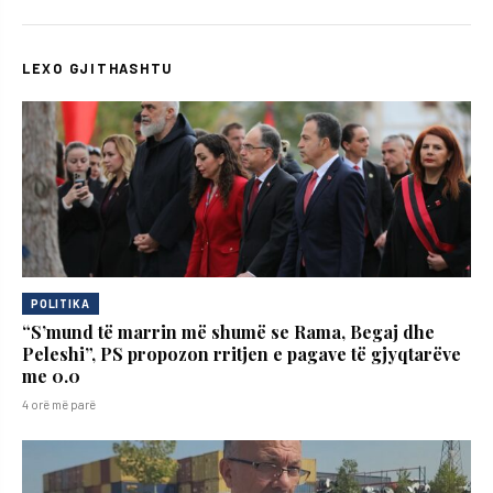
LEXO GJITHASHTU
POLITIKA
“S’mund të marrin më shumë se Rama, Begaj dhe
Peleshi”, PS propozon rritjen e pagave të gjyqtarëve
me 0.0
4 orë më parë