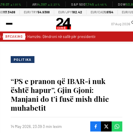
.07
4,397
7,745
53,977
ARI
S&P 500
DOW
▲1.01 %
▲2.27 %
▲0.46 %
17.3408
EUR/TRY
54.9388
EUR/JPY
182.42
EUR/CAD
1.6154
EUR/USD
1
07 Aug 2026
 i nis sërish letër Hamzës: Qëndroni në sallë për presidentin, ua japim kryetarin e 
BREAKING
POLITIKA
“PS e pranon që IBAR-i nuk
është hapur”, Gjin Gjoni:
Manjani do t’i fusë mish dhie
muhabetit
14 May 2026, 23:39
·
3 min lexim