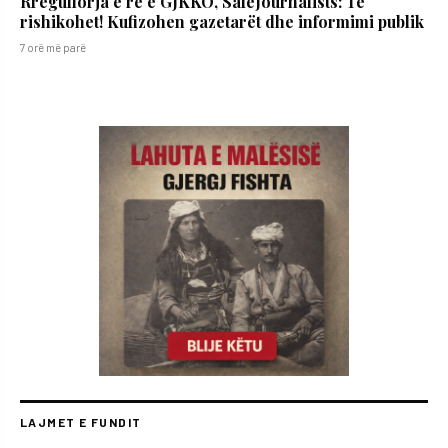
Rregullorja e re e GJKKO, SafeJournalists: Të
rishikohet! Kufizohen gazetarët dhe informimi publik
7 orë më parë
LAJMET E FUNDIT