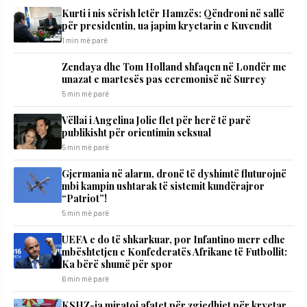
​Kurti i nis sërish letër Hamzës: Qëndroni në sallë
për presidentin, ua japim kryetarin e Kuvendit
1 min më parë
Zendaya dhe Tom Holland shfaqen në Londër me
unazat e martesës pas ceremonisë në Surrey
5 min më parë
Vëllai i Angelina Jolie flet për herë të parë
publikisht për orientimin seksual
5 min më parë
Gjermania në alarm, dronë të dyshimtë fluturojnë
mbi kampin ushtarak të sistemit kundërajror
“Patriot”!
5 min më parë
UEFA e do të shkarkuar, por Infantino merr edhe
mbështetjen e Konfederatës Afrikane të Futbollit:
Ka bërë shumë për spor
6 min më parë
KSHZ-ja miratoi afatet për zgjedhjet për kryetar