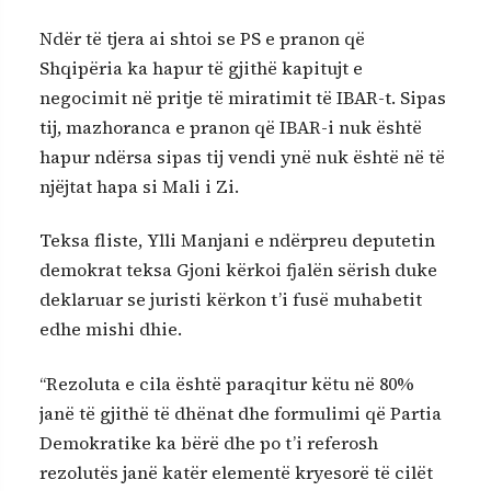
Ndër të tjera ai shtoi se PS e pranon që
Shqipëria ka hapur të gjithë kapitujt e
negocimit në pritje të miratimit të IBAR-t. Sipas
tij, mazhoranca e pranon që IBAR-i nuk është
hapur ndërsa sipas tij vendi ynë nuk është në të
njëjtat hapa si Mali i Zi.
Teksa fliste, Ylli Manjani e ndërpreu deputetin
demokrat teksa Gjoni kërkoi fjalën sërish duke
deklaruar se juristi kërkon t’i fusë muhabetit
edhe mishi dhie.
“Rezoluta e cila është paraqitur këtu në 80%
janë të gjithë të dhënat dhe formulimi që Partia
Demokratike ka bërë dhe po t’i referosh
rezolutës janë katër elementë kryesorë të cilët