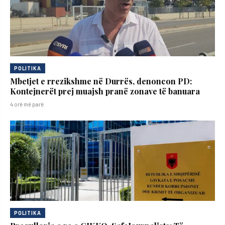
POLITIKA
Mbetjet e rrezikshme në Durrës, denoncon PD:
Kontejnerët prej muajsh pranë zonave të banuara
4 orë më parë
POLITIKA