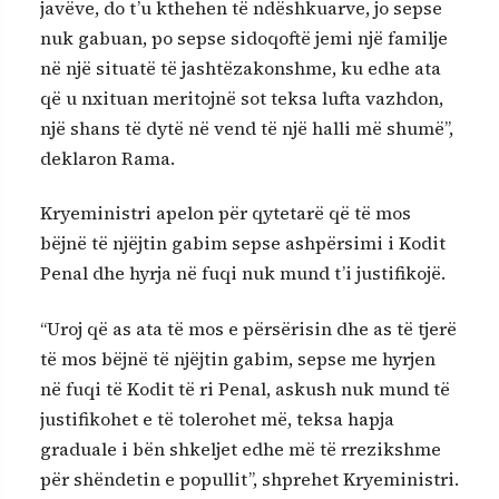
javëve, do t’u kthehen të ndëshkuarve, jo sepse
nuk gabuan, po sepse sidoqoftë jemi një familje
në një situatë të jashtëzakonshme, ku edhe ata
që u nxituan meritojnë sot teksa lufta vazhdon,
një shans të dytë në vend të një halli më shumë”,
deklaron Rama.
Kryeministri apelon për qytetarë që të mos
bëjnë të njëjtin gabim sepse ashpërsimi i Kodit
Penal dhe hyrja në fuqi nuk mund t’i justifikojë.
“Uroj që as ata të mos e përsërisin dhe as të tjerë
të mos bëjnë të njëjtin gabim, sepse me hyrjen
në fuqi të Kodit të ri Penal, askush nuk mund të
justifikohet e të tolerohet më, teksa hapja
graduale i bën shkeljet edhe më të rrezikshme
për shëndetin e popullit”, shprehet Kryeministri.