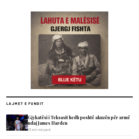
LAJMET E FUNDIT
Gjykatësi i Teksasit hedh poshtë akuzën për armë
ndaj James Harden
13 min më parë