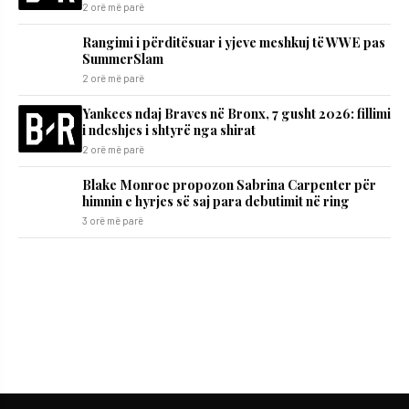
2 orë më parë
Rangimi i përditësuar i yjeve meshkuj të WWE pas
SummerSlam
2 orë më parë
Yankees ndaj Braves në Bronx, 7 gusht 2026: fillimi
i ndeshjes i shtyrë nga shirat
2 orë më parë
Blake Monroe propozon Sabrina Carpenter për
himnin e hyrjes së saj para debutimit në ring
3 orë më parë