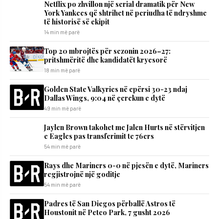
Netflix po zhvillon një serial dramatik për New
York Yankees që shtrihet në periudha të ndryshme
të historisë së ekipit
14 min më parë
Top 20 mbrojtës për sezonin 2026–27:
pritshmëritë dhe kandidatët kryesorë
18 min më parë
Golden State Valkyries në epërsi 30-23 ndaj
Dallas Wings, 9:04 në çerekun e dytë
49 min më parë
Jaylen Brown takohet me Jalen Hurts në stërvitjen
e Eagles pas transferimit te 76ers
54 min më parë
Rays dhe Mariners 0-0 në pjesën e dytë, Mariners
regjistrojnë një goditje
54 min më parë
Padres të San Diegos përballë Astros të
Houstonit në Petco Park, 7 gusht 2026