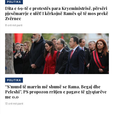
POLITIKA
Dita e 69-të e protestës para Kryeministrisë, përsëri
pjesëmarrje e ulët! I kërkojnë Ramës që të mos prekë
Zvërnec
8 orë më parë
POLITIKA
“S’mund të marrin më shumë se Rama, Begaj dhe
Peleshi”, PS propozon rritjen e pagave të gjyqtarëve
me 0.0
13 orë më parë