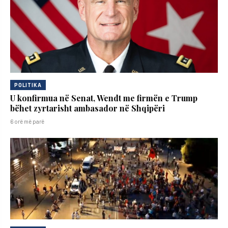
POLITIKA
U konfirmua në Senat, Wendt me firmën e Trump
bëhet zyrtarisht ambasador në Shqipëri
6 orë më parë