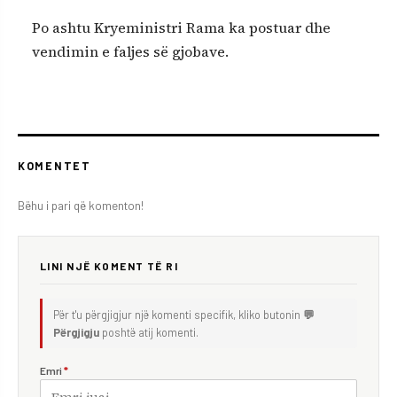
Po ashtu Kryeministri Rama ka postuar dhe
vendimin e faljes së gjobave.
KOMENTET
Bëhu i pari që komenton!
LINI NJË KOMENT TË RI
Për t'u përgjigjur një komenti specifik, kliko butonin
💬
Përgjigju
poshtë atij komenti.
Emri
*